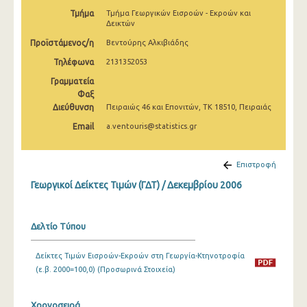
Φεβρουαρίου 2025
Τμήμα
Τμήμα Γεωργικών Εισροών - Εκροών και
Δεικτών
Ιανουαρίου 2025
Προϊστάμενος/η
Βεντούρης Αλκιβιάδης
Δεκεμβρίου 2024
Τηλέφωνα
2131352053
Γραμματεία
Νοεμβρίου 2024
Φαξ
Διεύθυνση
Πειραιώς 46 και Επονιτών, ΤΚ 18510, Πειραιάς
Οκτωβρίου 2024
Email
a.ventouris@statistics.gr
Σεπτεμβρίου 2024
Αυγούστου 2024
Επιστροφή
Ιουλίου 2024
Γεωργικοί Δείκτες Τιμών (ΓΔΤ) / Δεκεμβρίου 2006
Ιουνίου 2024
Δελτίο Τύπου
Μαΐου 2024
Δείκτες Τιμών Εισροών-Εκροών στη Γεωργία-Κτηνοτροφία
Απριλίου 2024
(ε.β. 2000=100,0) (Προσωρινά Στοιχεία)
Μαρτίου 2024
Χρονοσειρά
Φεβρουαρίου 2024