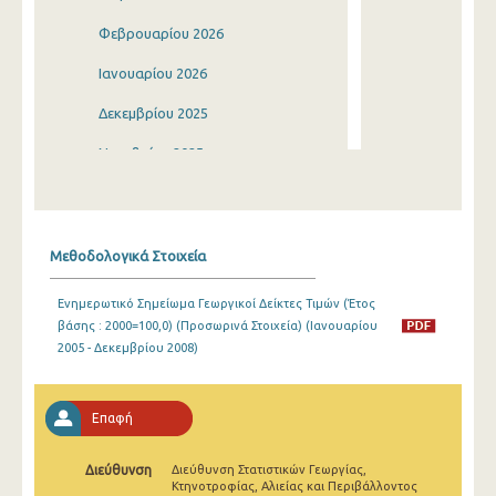
Φεβρουαρίου 2026
Ιανουαρίου 2026
Δεκεμβρίου 2025
Νοεμβρίου 2025
Οκτωβρίου 2025
Σεπτεμβρίου 2025
Μεθοδολογικά Στοιχεία
Αυγούστου 2025
Ενημερωτικό Σημείωμα Γεωργικοί Δείκτες Τιμών (Έτος
Ιουλίου 2025
βάσης : 2000=100,0) (Προσωρινά Στοιχεία) (Ιανουαρίου
2005 - Δεκεμβρίου 2008)
Ιουνίου 2025
Μαΐου 2025
Επαφή
Απριλίου 2025
Διεύθυνση
Διεύθυνση Στατιστικών Γεωργίας,
Μαρτίου 2025
Κτηνοτροφίας, Αλιείας και Περιβάλλοντος