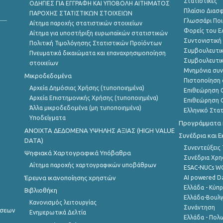
Στατιστικές
ΟΔΗΓΙΕΣ ΓΙΑ ΕΓΓΡΑΦΗ ΚΑΙ ΥΠΟΒΟΛΗ ΑΙΤΗΜΑΤΟΣ
Πλαίσιο Διασ
ΠΑΡΟΧΗΣ ΣΤΑΤΙΣΤΙΚΩΝ ΣΤΟΙΧΕΙΩΝ
Γλωσσάρι Ποι
Αίτημα παροχής στατιστικών στοιχείων
Φορείς του 
Αίτημα για υποστήριξη ευρωπαϊκών στατιστικών
Συντονιστική
Πολιτική Τιμολόγησης Στατιστικών Προϊόντων
Συμβουλευτικ
Πνευματικά δικαιώματα και επαναχρησιμοποίηση
Συμβουλευτικ
στοιχείων
Μνημόνια συν
Μικροδεδομένα
Πιστοποίηση 
Αρχεία Δημόσιας Χρήσης (τυποποιημένα)
Επιθεώρηση Ο
Αρχεία Επιστημονικής Χρήσης (τυποποιημένα)
Επιθεώρηση Ο
Άλλα μικροδεδομένα (μη τυποποιημένα)
Ελληνικό Στα
Υποδείγματα
Προγράμματα κ
ANOIXTA ΔΕΔΟΜΕΝΑ ΥΨΗΛΗΣ ΑΞΙΑΣ (HIGH VALUE
Συνέδρια και 
DATA)
Συνεντεύξεις
Ψηφιακά Χαρτογραφικά Υπόβαθρα
Συνέδρια Χρ
Αίτημα παροχής χαρτογραφικών υποβάθρων
ESAC-NUCs 
Έρευνα ικανοποίησης χρηστών
AI powered Dat
Ελλάδα - Κύπ
Βιβλιοθήκη
Ελλάδα-Βουλγ
Κανονισμός λειτουργίας
Συνάντηση
ήσεων
Ενημερωτικά Δελτία
Ελλάδα - Πολω