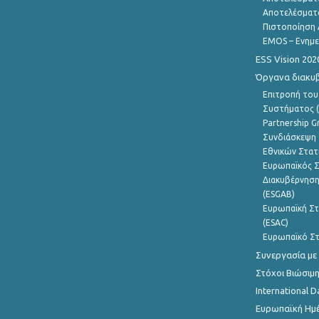
Αποτελέσματ
Πιστοποίηση 
EMOS – Ενημε
ESS Vision 202
Όργανα διακυ
Επιτροπή του
Συστήματος (
Partnership G
Συνδιάσκεψη 
Εθνικών Στατ
Ευρωπαϊκός Σ
Διακυβέρνηση
(ESGAB)
Ευρωπαϊκή Στ
(ESAC)
Ευρωπαϊκό Στ
Συνεργασία με
Στόχοι Βιώσιμ
International D
Ευρωπαϊκή Ημέ