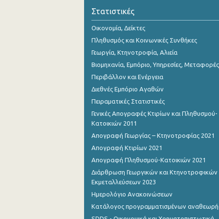
Οκτωβρίου 2023
Στατιστικές
Σεπτεμβρίου 2023
Οικονομία, Δείκτες
Πληθυσμός και Κοινωνικές Συνθήκες
Αυγούστου 2023
Γεωργία, Κτηνοτροφία, Αλιεία
Ιουλίου 2023
Βιομηχανία, Εμπόριο, Υπηρεσίες, Μεταφορές
Περιβάλλον και Ενέργεια
Ιουνίου 2023
Διεθνές Εμπόριο Αγαθών
Μαΐου 2023
Πειραματικές Στατιστικές
Απριλίου 2023
Γενικές Απογραφές Κτιρίων και Πληθυσμού-
Κατοικιών 2011
Μαρτίου 2023
Απογραφή Γεωργίας – Κτηνοτροφίας 2021
Φεβρουαρίου 2023
Απογραφή Κτιρίων 2021
Απογραφή Πληθυσμού-Κατοικιών 2021
Ιανουαρίου 2023
Διάρθρωση Γεωργικών και Κτηνοτροφικών
Εκμεταλλεύσεων 2023
Δεκεμβρίου 2022
Ημερολόγιο Ανακοινώσεων
Νοεμβρίου 2022
Κατάλογος προγραμματισμένων αναθεωρ
Οκτωβρίου 2022
SDDS - Οικονομικά και Χρηματοπιστωτικά