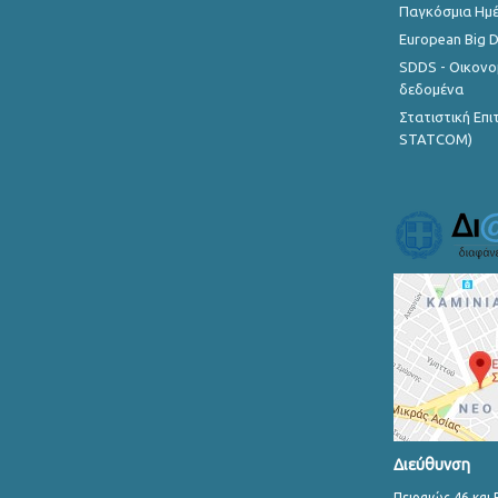
Παγκόσμια Ημέ
European Big 
SDDS - Οικονο
δεδομένα
Στατιστική Επ
STATCOM)
Διεύθυνση
Πειραιώς 46 και 