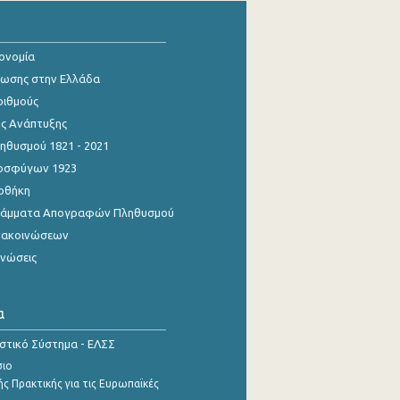
κονομία
ίωσης στην Ελλάδα
ριθμούς
ης Ανάπτυξης
θυσμού 1821 - 2021
οσφύγων 1923
οθήκη
γράμματα Απογραφών Πληθυσμού
νακοινώσεων
ινώσεις
α
ιστικό Σύστημα - ΕΛΣΣ
σιο
ς Πρακτικής για τις Ευρωπαϊκές