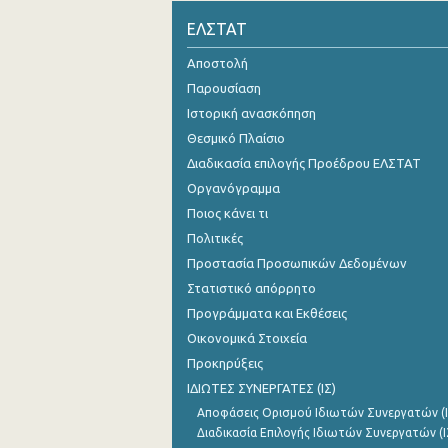
ΕΛΣΤΑΤ
Οκτωβρίου 2024
Αποστολή
Σεπτεμβρίου 2024
Παρουσίαση
Αυγούστου 2024
Ιστορική ανασκόπηση
Ιουλίου 2024
Θεσμικό Πλαίσιο
Διαδικασία επιλογής Προέδρου ΕΛΣΤΑΤ
Ιουνίου 2024
Οργανόγραμμα
Μαΐου 2024
Ποιος κάνει τι
Πολιτικές
Απριλίου 2024
Προστασία Προσωπικών Δεδομένων
Μαρτίου 2024
Στατιστικό απόρρητο
Προγράμματα και Εκθέσεις
Φεβρουαρίου 2024
Οικονομικά Στοιχεία
Ιανουαρίου 2024
Προκηρύξεις
ΙΔΙΩΤΕΣ ΣΥΝΕΡΓΑΤΕΣ (ΙΣ)
Δεκεμβρίου 2023
Αποφάσεις Ορισμού Ιδιωτών Συνεργατών (Ι
Νοεμβρίου 2023
Διαδικασία Επιλογής Ιδιωτών Συνεργατών (Ι