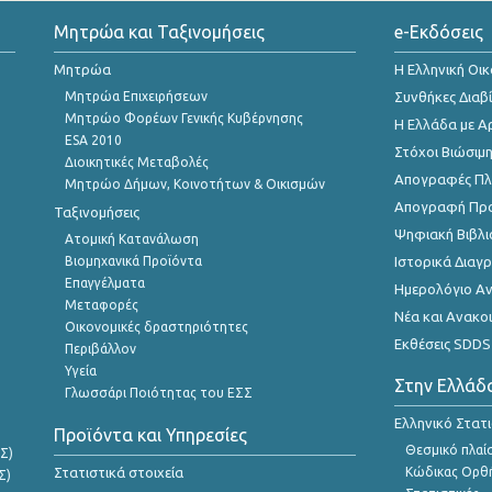
Μητρώα και Ταξινομήσεις
e-Εκδόσεις
Μητρώα
Η Ελληνική Οι
Μητρώα Επιχειρήσεων
Συνθήκες Διαβ
Μητρώο Φορέων Γενικής Κυβέρνησης
Η Ελλάδα με Α
ESA 2010
Στόχοι Βιώσιμ
Διοικητικές Μεταβολές
Απογραφές Πλη
Μητρώο Δήμων, Κοινοτήτων & Οικισμών
Απογραφή Πρ
Ταξινομήσεις
Ψηφιακή Βιβλι
Ατομική Κατανάλωση
Βιομηχανικά Προϊόντα
Ιστορικά Δια
Επαγγέλματα
Ημερολόγιο Α
Μεταφορές
Νέα και Ανακο
Οικονομικές δραστηριότητες
Εκθέσεις SDDS
Περιβάλλον
Υγεία
Στην Ελλάδ
Γλωσσάρι Ποιότητας του ΕΣΣ
Ελληνικό Στατ
Προϊόντα και Υπηρεσίες
Θεσμικό πλαί
Σ)
Στατιστικά στοιχεία
Κώδικας Ορθή
Σ)