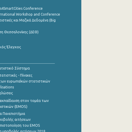
cs4SmartCities Conference
ernational Workshop and Conference
ιστικές και Μαζικά Δεδομένα (Big
ση Θεσσαλονίκης (ΔΕΘ)
κός Έλεγχος
τιστικό Σύστημα
ατιστικές - Πίνακες
των ευρωπαΪκών στατιστικών
lisations
ηλώσεις
εκπαίδευση στον τομέα των
ιστικών (EMOS)
α Πανεπιστήμια
ποβολής αιτήσεων
η πιστοποίηση του EMOS
α υποβολής αιτήσεων 2018