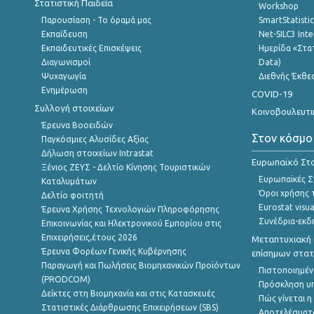
Στατιστική Παιδεία
Workshop
Παρουσίαση - Το όραμά μας
SmartStatisti
Εκπαίδευση
Net-SILC3 Int
Εκπαιδευτικές Επισκέψεις
Ημερίδα «Στατ
Διαγωνισμοί
Data)
Ψυχαγωγία
Διεθνής Έκθε
Ενημέρωση
COVID-19
Συλλογή στοιχείων
Κοινοβουλευτι
Έρευνα Βοοειδών
Στον κόσμο
Παγκόσμιες Αλυσίδες Αξίας
Δήλωση στοιχείων Intrastat
Ευρωπαϊκό Στα
Ξένιος ΖΕΥΣ - Δελτίο Κίνησης Τουριστικών
Ευρωπαϊκές Στ
Καταλυμάτων
Όροι χρήσης 
Δελτίο φοιτητή
Eurostat visua
Έρευνα Χρήσης Τεχνολογιών Πληροφόρησης
Συνέδρια-εκδ
Επικοινωνίας και Ηλεκτρονικού Εμπορίου στις
Επιχειρήσεις,έτους 2026
Μεταπτυχιακή 
Έρευνα Φορέων Γενικής Κυβέρνησης
επίσημων στατ
Παραγωγή και Πωλήσεις Βιομηχανικών Προϊόντων
Πιστοποιημέν
(PRODCOM)
Πρόσκληση υ
Δείκτες στη Βιομηχανία και στις Κατασκευές
Πώς γίνεται 
Στατιστικές Διάρθρωσης Επιχειρήσεων (SBS)
Αποτελέσματ