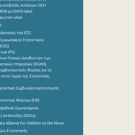
α υποβολής αιτήσεων 2021
ΑΠΘ με EMOS label
ρωτικό υλικό
0
βέρνησης του ΕΣΣ
 Ευρωπαϊκού Στατιστικού
ESSC)
roup (PG)
των Γενικών Διευθυντών των
ιστικών Υπηρεσιών (DGINS)
υμβουλευτικός Φορέας για τη
 στον τομέα της Στατιστικής
ατιστική Συμβουλευτική Επιτροπή
ατιστικό Φόρουμ (ESF)
 Διεθνείς Οργανισμούς
ης Ανάπτυξης (SDGs)
ata Alliance for Children on the Move
ρα Στατιστικής