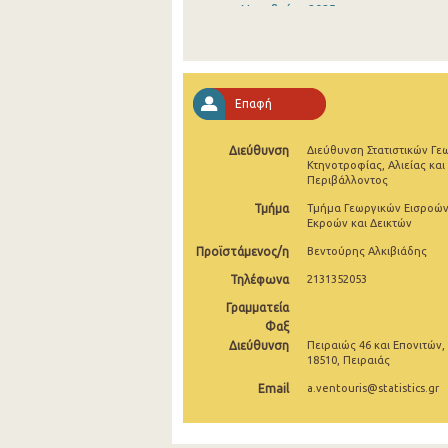
Νοεμβρίου 2025
Οκτωβρίου 2025
Σεπτεμβρίου 2025
Επαφή
Αυγούστου 2025
Διεύθυνση
Διεύθυνση Στατιστικών Γε
Ιουλίου 2025
Κτηνοτροφίας, Αλιείας και
Περιβάλλοντος
Ιουνίου 2025
Τμήμα
Τμήμα Γεωργικών Εισροών
Εκροών και Δεικτών
Μαΐου 2025
Προϊστάμενος/η
Βεντούρης Αλκιβιάδης
Απριλίου 2025
Τηλέφωνα
2131352053
Μαρτίου 2025
Γραμματεία
Φαξ
Φεβρουαρίου 2025
Διεύθυνση
Πειραιώς 46 και Επονιτών,
18510, Πειραιάς
Ιανουαρίου 2025
Email
a.ventouris@statistics.gr
Δεκεμβρίου 2024
Νοεμβρίου 2024