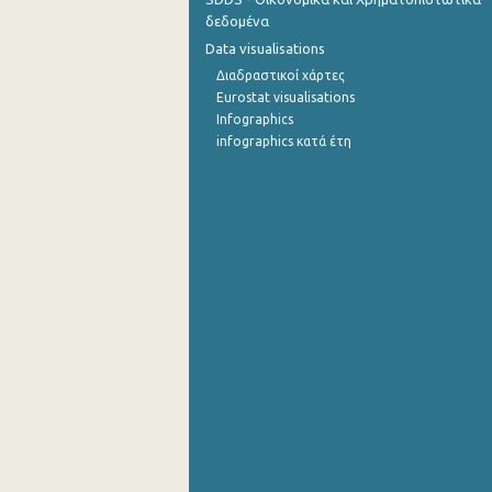
δεδομένα
Σεπτεμβρίου 2022
Data visualisations
Διαδραστικοί χάρτες
Αυγούστου 2022
Eurostat visualisations
Ιουλίου 2022
Infographics
infographics κατά έτη
Ιουνίου 2022
Μαΐου 2022
Απριλίου 2022
Μαρτίου 2022
Φεβρουαρίου 2022
Ιανουαρίου 2022
Δεκεμβρίου 2021
Νοεμβρίου 2021
Οκτωβρίου 2021