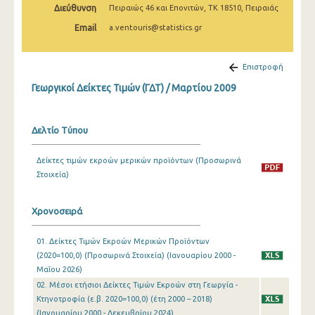
Διεύθυνση
Πειραιώς 46 και Επονιτών, ΤΚ 18510, Πειραιάς
Φεβρουαρίου 2025
Email
a.ventouris@statistics.gr
Ιανουαρίου 2025
Δεκεμβρίου 2024
Επιστροφή
Νοεμβρίου 2024
Γεωργικοί Δείκτες Τιμών (ΓΔΤ) / Μαρτίου 2009
Οκτωβρίου 2024
Δελτίο Τύπου
Σεπτεμβρίου 2024
Δείκτες τιμών εκροών μερικών προϊόντων (Προσωρινά
Αυγούστου 2024
Στοιχεία)
Ιουλίου 2024
Χρονοσειρά
Ιουνίου 2024
Μαΐου 2024
01. Δείκτες Τιμών Εκροών Μερικών Προϊόντων
(2020=100,0) (Προσωρινά Στοιχεία) (Ιανουαρίου 2000 -
Απριλίου 2024
Μαΐου 2026)
02. Μέσοι ετήσιοι Δείκτες Τιμών Εκροών στη Γεωργία -
Μαρτίου 2024
Κτηνοτροφία (ε.β. 2020=100,0) (έτη 2000 – 2018)
(Ιανουαρίου 2000 - Δεκεμβρίου 2024)
Φεβρουαρίου 2024