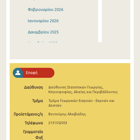
Φεβρουαρίου 2026
Ιανουαρίου 2026
Δεκεμβρίου 2025
Νοεμβρίου 2025
Οκτωβρίου 2025
Σεπτεμβρίου 2025
Επαφή
Αυγούστου 2025
Διεύθυνση
Διεύθυνση Στατιστικών Γεωργίας,
Ιουλίου 2025
Κτηνοτροφίας, Αλιείας και Περιβάλλοντος
Ιουνίου 2025
Τμήμα
Τμήμα Γεωργικών Εισροών - Εκροών και
Δεικτών
Μαΐου 2025
Προϊστάμενος/η
Βεντούρης Αλκιβιάδης
Απριλίου 2025
Τηλέφωνα
2131352053
Γραμματεία
Μαρτίου 2025
Φαξ