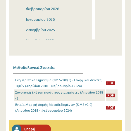
Φεβρουαρίου 2026
Ιανουαρίου 2026
Δεκεμβρίου 2025
Νοεμβρίου 2025
Οκτωβρίου 2025
Σεπτεμβρίου 2025
Μεθοδολογικά Στοιχεία
Αυγούστου 2025
Ενημερωτικό Σημείωμα (2015=100,0) - Γεωργικοί Δείκτες
Ιουλίου 2025
Τιμών (Απριλίου 2018 - Φεβρουαρίου 2024)
Συνοπτική έκθεση ποιότητας για χρήστες (Απριλίου 2018
Ιουνίου 2025
- )
Μαΐου 2025
Ενιαία Μορφή Δομής Μεταδεδομένων (SIMS v2.0)
(Απριλίου 2018 - Φεβρουαρίου 2024)
Απριλίου 2025
Μαρτίου 2025
Επαφή