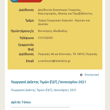
Φεβρουαρίου 2025
Διεύθυνση
Διεύθυνση Στατιστικών Γεωργίας,
Ιανουαρίου 2025
Κτηνοτροφίας, Αλιείας και Περιβάλλοντος
Τμήμα
Τμήμα Γεωργικών Εισροών - Εκροών και
Δεκεμβρίου 2024
Δεικτών
Νοεμβρίου 2024
Προϊστάμενος/η
Βεντούρης Αλκιβιάδης
Τηλέφωνα
2131352053
Οκτωβρίου 2024
Γραμματεία
Σεπτεμβρίου 2024
Φαξ
Διεύθυνση
Πειραιώς 46 και Επονιτών, ΤΚ 18510, Πειραιάς
Αυγούστου 2024
Email
a.ventouris@statistics.gr
Ιουλίου 2024
Ιουνίου 2024
Επιστροφή
Γεωργικοί Δείκτες Τιμών (ΓΔΤ) / Ιανουαρίου 2021
Μαΐου 2024
Γεωργικοί Δείκτες Τιμών (ΓΔΤ), Ιανουάριος 2021
Απριλίου 2024
Μαρτίου 2024
Δελτίο Τύπου
Φεβρουαρίου 2024