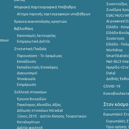
Συνεντεύξεις
Ψηφιακά Χαρτογραφικά Υπόβαθρα
Συνέδρια Χρ
Αίτημα παροχής χαρτογραφικών υποβάθρων
ESAC-NUCs 
Έρευνα ικανοποίησης χρηστών
AI powered Dat
Ελλάδα - Κύπ
Βιβλιοθήκη
Ελλάδα-Βουλγ
Κανονισμός λειτουργίας
Συνάντηση
ήσεων
Ενημερωτικά Δελτία
Ελλάδα - Πολω
Στατιστική Παιδεία
Workshop
Παρουσίαση - Το όραμά μας
SmartStatisti
Εκπαίδευση
Net-SILC3 Int
Εκπαιδευτικές Επισκέψεις
Ημερίδα «Στατ
Διαγωνισμοί
Data)
Ψυχαγωγία
Διεθνής Έκθε
Ενημέρωση
COVID-19
Συλλογή στοιχείων
Κοινοβουλευτι
Έρευνα Βοοειδών
Στον κόσμο
Παγκόσμιες Αλυσίδες Αξίας
Δήλωση στοιχείων Intrastat
Ευρωπαϊκό Στα
Ξένιος ΖΕΥΣ - Δελτίο Κίνησης Τουριστικών
Ευρωπαϊκές Στ
Καταλυμάτων
Όροι χρήσης 
Δελτίο φοιτητή