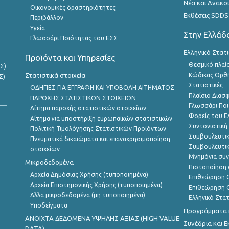
Νέα και Ανακο
Οικονομικές δραστηριότητες
Εκθέσεις SDDS
Περιβάλλον
Υγεία
Στην Ελλάδ
Γλωσσάρι Ποιότητας του ΕΣΣ
Ελληνικό Στατ
Προϊόντα και Υπηρεσίες
Θεσμικό πλαί
Σ)
Στατιστικά στοιχεία
Κώδικας Ορθή
Σ)
Στατιστικές
ΟΔΗΓΙΕΣ ΓΙΑ ΕΓΓΡΑΦΗ ΚΑΙ ΥΠΟΒΟΛΗ ΑΙΤΗΜΑΤΟΣ
Πλαίσιο Διασ
ΠΑΡΟΧΗΣ ΣΤΑΤΙΣΤΙΚΩΝ ΣΤΟΙΧΕΙΩΝ
Γλωσσάρι Ποι
Αίτημα παροχής στατιστικών στοιχείων
Φορείς του 
Αίτημα για υποστήριξη ευρωπαϊκών στατιστικών
Συντονιστική
Πολιτική Τιμολόγησης Στατιστικών Προϊόντων
Συμβουλευτικ
Πνευματικά δικαιώματα και επαναχρησιμοποίηση
Συμβουλευτικ
στοιχείων
Μνημόνια συν
Μικροδεδομένα
Πιστοποίηση 
Αρχεία Δημόσιας Χρήσης (τυποποιημένα)
Επιθεώρηση Ο
Αρχεία Επιστημονικής Χρήσης (τυποποιημένα)
Επιθεώρηση Ο
Άλλα μικροδεδομένα (μη τυποποιημένα)
Ελληνικό Στα
Υποδείγματα
Προγράμματα κ
ANOIXTA ΔΕΔΟΜΕΝΑ ΥΨΗΛΗΣ ΑΞΙΑΣ (HIGH VALUE
Συνέδρια και 
DATA)