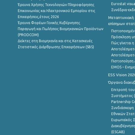
Eurostat visua
Έρευνα Χρήσης Τεχνολογιών Πληροφόρησης
Συνέδρια-εκδ
Επικοινωνίας και Ηλεκτρονικού Εμπορίου στις
Επιχειρήσεις,έτους 2026
Μεταπτυχιακή 
Έρευνα Φορέων Γενικής Κυβέρνησης
επίσημων στατ
Παραγωγή και Πωλήσεις Βιομηχανικών Προϊόντων
Πιστοποιημέν
(PRODCOM)
Πρόσκληση υ
Δείκτες στη Βιομηχανία και στις Κατασκευές
Πώς γίνεται 
Στατιστικές Διάρθρωσης Επιχειρήσεων (SBS)
Αποτελέσματ
Αποτελέσματ
Πιστοποίηση 
EMOS – Ενημε
ESS Vision 202
Όργανα διακυ
Επιτροπή του
Συστήματος (
Partnership G
Συνδιάσκεψη 
Εθνικών Στατ
Ευρωπαϊκός Σ
Διακυβέρνηση
(ESGAB)