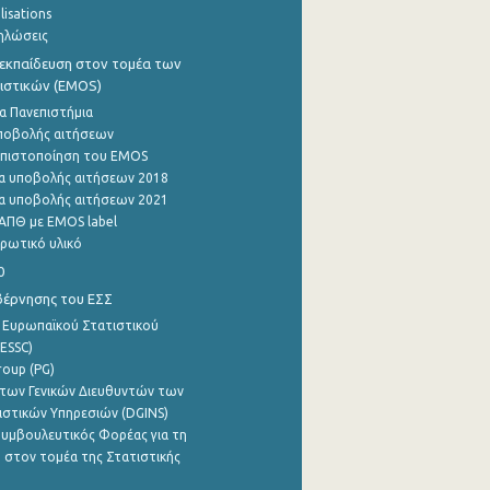
lisations
ηλώσεις
εκπαίδευση στον τομέα των
ιστικών (EMOS)
α Πανεπιστήμια
ποβολής αιτήσεων
η πιστοποίηση του EMOS
α υποβολής αιτήσεων 2018
α υποβολής αιτήσεων 2021
ΑΠΘ με EMOS label
ρωτικό υλικό
0
βέρνησης του ΕΣΣ
 Ευρωπαϊκού Στατιστικού
ESSC)
roup (PG)
των Γενικών Διευθυντών των
ιστικών Υπηρεσιών (DGINS)
υμβουλευτικός Φορέας για τη
 στον τομέα της Στατιστικής