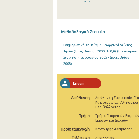
Νοεμβρίου 2025
Οκτωβρίου 2025
Σεπτεμβρίου 2025
Μεθοδολογικά Στοιχεία
Αυγούστου 2025
Ενημερωτικό Σημείωμα Γεωργικοί Δείκτες
Ιουλίου 2025
Τιμών (Έτος βάσης : 2000=100,0) (Προσωρινά
Στοιχεία) (Ιανουαρίου 2005 - Δεκεμβρίου
Ιουνίου 2025
2008)
Μαΐου 2025
Απριλίου 2025
Επαφή
Μαρτίου 2025
Διεύθυνση
Διεύθυνση Στατιστικών Γε
Κτηνοτροφίας, Αλιείας και
Φεβρουαρίου 2025
Περιβάλλοντος
Ιανουαρίου 2025
Τμήμα
Τμήμα Γεωργικών Εισροών
Εκροών και Δεικτών
Δεκεμβρίου 2024
Προϊστάμενος/η
Βεντούρης Αλκιβιάδης
Νοεμβρίου 2024
Τηλέφωνα
2131352053