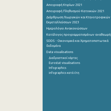
Απογραφή Κτιρίων 2021
Σεπτεμβρίου 2022
Απογραφή Πληθυσμού-Κατοικιών 2021
Διάρθρωση Γεωργικών και Κτηνοτροφικών
Αυγούστου 2022
Εκμεταλλεύσεων 2023
Ιουλίου 2022
Ημερολόγιο Ανακοινώσεων
Κατάλογος προγραμματισμένων αναθεωρ
Ιουνίου 2022
SDDS - Οικονομικά και Χρηματοπιστωτικά
Μαΐου 2022
δεδομένα
Data visualisations
Απριλίου 2022
Διαδραστικοί χάρτες
Μαρτίου 2022
Eurostat visualisations
Infographics
Φεβρουαρίου 2022
infographics κατά έτη
Ιανουαρίου 2022
Δεκεμβρίου 2021
Νοεμβρίου 2021
Οκτωβρίου 2021