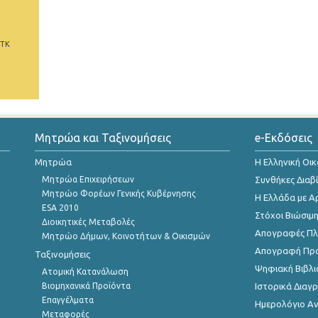
 ΤΚ
Μητρώα και Ταξινομήσεις
e-Εκδόσεις
Μητρώα
Η Ελληνική Οι
Μητρώα Επιχειρήσεων
Συνθήκες Διαβ
Μητρώο Φορέων Γενικής Κυβέρνησης
Η Ελλάδα με Α
ESA 2010
Στόχοι Βιώσιμ
Διοικητικές Μεταβολές
Απογραφές Πλη
Μητρώο Δήμων, Κοινοτήτων & Οικισμών
Απογραφή Πρ
Ταξινομήσεις
Ψηφιακή Βιβλι
Ατομική Κατανάλωση
Βιομηχανικά Προϊόντα
Ιστορικά Δια
Επαγγέλματα
Ημερολόγιο Α
Μεταφορές