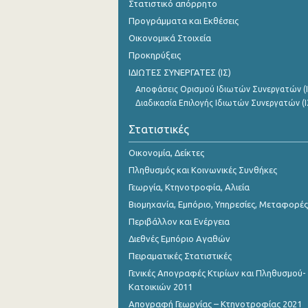
Στατιστικό απόρρητο
Οκτωβρίου 2023
Προγράμματα και Εκθέσεις
Σεπτεμβρίου 2023
Οικονομικά Στοιχεία
Προκηρύξεις
Αυγούστου 2023
ΙΔΙΩΤΕΣ ΣΥΝΕΡΓΑΤΕΣ (ΙΣ)
Ιουλίου 2023
Αποφάσεις Ορισμού Ιδιωτών Συνεργατών (Ι
Διαδικασία Επιλογής Ιδιωτών Συνεργατών (Ι
Ιουνίου 2023
Στατιστικές
Μαΐου 2023
Οικονομία, Δείκτες
Απριλίου 2023
Πληθυσμός και Κοινωνικές Συνθήκες
Μαρτίου 2023
Γεωργία, Κτηνοτροφία, Αλιεία
Βιομηχανία, Εμπόριο, Υπηρεσίες, Μεταφορές
Φεβρουαρίου 2023
Περιβάλλον και Ενέργεια
Ιανουαρίου 2023
Διεθνές Εμπόριο Αγαθών
Πειραματικές Στατιστικές
Δεκεμβρίου 2022
Γενικές Απογραφές Κτιρίων και Πληθυσμού-
Νοεμβρίου 2022
Κατοικιών 2011
Απογραφή Γεωργίας – Κτηνοτροφίας 2021
Οκτωβρίου 2022