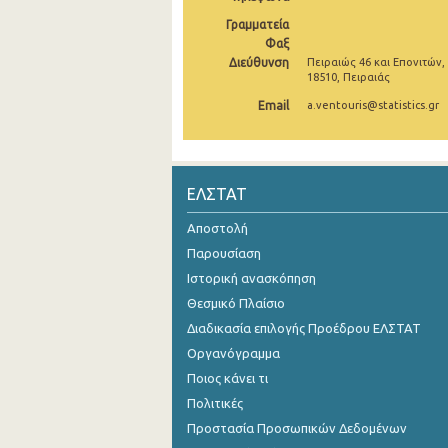
Γραμματεία
Οκτωβρίου 2024
Φαξ
Διεύθυνση
Πειραιώς 46 και Επονιτών,
Σεπτεμβρίου 2024
18510, Πειραιάς
Αυγούστου 2024
Email
a.ventouris@statistics.gr
Ιουλίου 2024
Ιουνίου 2024
ΕΛΣΤΑΤ
Μαΐου 2024
Αποστολή
Απριλίου 2024
Παρουσίαση
Ιστορική ανασκόπηση
Μαρτίου 2024
Θεσμικό Πλαίσιο
Φεβρουαρίου 2024
Διαδικασία επιλογής Προέδρου ΕΛΣΤΑΤ
Οργανόγραμμα
Ιανουαρίου 2024
Ποιος κάνει τι
Δεκεμβρίου 2023
Πολιτικές
Νοεμβρίου 2023
Προστασία Προσωπικών Δεδομένων