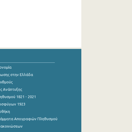
κονομία
ίωσης στην Ελλάδα
ριθμούς
ης Ανάπτυξης
θυσμού 1821 - 2021
οσφύγων 1923
οθήκη
γράμματα Απογραφών Πληθυσμού
νακοινώσεων