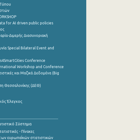
 Τύπου
ηστών
WORKSHOP
a for AI driven public policies
ρος
αρία-Διμερής Διασυνοριακή
νία Special Bilateral Event and
cs4SmartCities Conference
ernational Workshop and Conference
ιστικές και Μαζικά Δεδομένα (Big
ση Θεσσαλονίκης (ΔΕΘ)
κός Έλεγχος
τιστικό Σύστημα
ατιστικές - Πίνακες
των ευρωπαΪκών στατιστικών