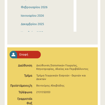
Φεβρουαρίου 2026
Ιανουαρίου 2026
Δεκεμβρίου 2025
Νοεμβρίου 2025
Οκτωβρίου 2025
Σεπτεμβρίου 2025
Επαφή
Αυγούστου 2025
Διεύθυνση
Διεύθυνση Στατιστικών Γεωργίας,
Ιουλίου 2025
Κτηνοτροφίας, Αλιείας και Περιβάλλοντος
Ιουνίου 2025
Τμήμα
Τμήμα Γεωργικών Εισροών - Εκροών και
Δεικτών
Μαΐου 2025
Προϊστάμενος/η
Βεντούρης Αλκιβιάδης
Απριλίου 2025
Τηλέφωνα
2131352053
Γραμματεία
Μαρτίου 2025
Φαξ