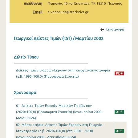
Διεύθυνση
Πειραιώς 46 και Επονιτών, ΤΚ 18510, Πειραιάς
Φεβρουαρίου 2025
Email
a.ventouris@statistics.gr
Ιανουαρίου 2025
Δεκεμβρίου 2024
Επιστροφή
Νοεμβρίου 2024
Γεωργικοί Δείκτες Τιμών (ΓΔΤ) / Μαρτίου 2002
Οκτωβρίου 2024
Δελτίο Τύπου
Σεπτεμβρίου 2024
Δείκτες Τιμών Εισροών-Εκροών στη Γεωργία-Κτηνοτροφία
Αυγούστου 2024
(ε.β. 1995=100,0) (Προσωρινά Στοιχεία)
Ιουλίου 2024
Χρονοσειρά
Ιουνίου 2024
Μαΐου 2024
01. Δείκτες Τιμών Εκροών Μερικών Προϊόντων
(2020=100,0) (Προσωρινά Στοιχεία) (Ιανουαρίου 2000 -
Απριλίου 2024
Μαΐου 2026)
02. Μέσοι ετήσιοι Δείκτες Τιμών Εκροών στη Γεωργία -
Μαρτίου 2024
Κτηνοτροφία (ε.β. 2020=100,0) (έτη 2000 – 2018)
(Ιανουαρίου 2000 - Δεκεμβρίου 2024)
Φεβρουαρίου 2024