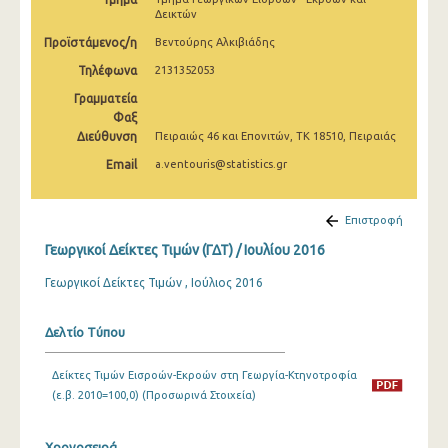
Φεβρουαρίου 2025
Δεικτών
Προϊστάμενος/η
Βεντούρης Αλκιβιάδης
Ιανουαρίου 2025
Τηλέφωνα
2131352053
Δεκεμβρίου 2024
Γραμματεία
Φαξ
Νοεμβρίου 2024
Διεύθυνση
Πειραιώς 46 και Επονιτών, ΤΚ 18510, Πειραιάς
Οκτωβρίου 2024
Email
a.ventouris@statistics.gr
Σεπτεμβρίου 2024
Επιστροφή
Αυγούστου 2024
Γεωργικοί Δείκτες Τιμών (ΓΔΤ) / Ιουλίου 2016
Ιουλίου 2024
Γεωργικοί Δείκτες Τιμών , Ιούλιος 2016
Ιουνίου 2024
Δελτίο Τύπου
Μαΐου 2024
Απριλίου 2024
Δείκτες Τιμών Εισροών-Εκροών στη Γεωργία-Κτηνοτροφία
(ε.β. 2010=100,0) (Προσωρινά Στοιχεία)
Μαρτίου 2024
Φεβρουαρίου 2024
Χρονοσειρά