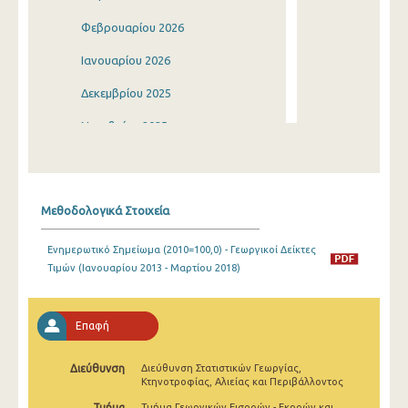
Φεβρουαρίου 2026
Ιανουαρίου 2026
Δεκεμβρίου 2025
Νοεμβρίου 2025
Οκτωβρίου 2025
Σεπτεμβρίου 2025
Μεθοδολογικά Στοιχεία
Αυγούστου 2025
Ενημερωτικό Σημείωμα (2010=100,0) - Γεωργικοί Δείκτες
Ιουλίου 2025
Τιμών (Ιανουαρίου 2013 - Μαρτίου 2018)
Ιουνίου 2025
Μαΐου 2025
Επαφή
Απριλίου 2025
Διεύθυνση
Διεύθυνση Στατιστικών Γεωργίας,
Κτηνοτροφίας, Αλιείας και Περιβάλλοντος
Μαρτίου 2025
Τμήμα
Τμήμα Γεωργικών Εισροών - Εκροών και