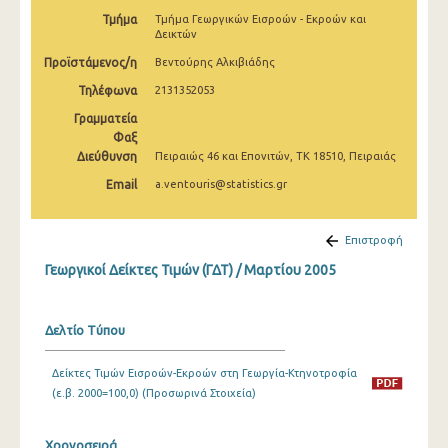
Φεβρουαρίου 2025
Τμήμα
Τμήμα Γεωργικών Εισροών - Εκροών και
Δεικτών
Ιανουαρίου 2025
Προϊστάμενος/η
Βεντούρης Αλκιβιάδης
Δεκεμβρίου 2024
Τηλέφωνα
2131352053
Γραμματεία
Νοεμβρίου 2024
Φαξ
Διεύθυνση
Πειραιώς 46 και Επονιτών, ΤΚ 18510, Πειραιάς
Οκτωβρίου 2024
Email
a.ventouris@statistics.gr
Σεπτεμβρίου 2024
Αυγούστου 2024
Επιστροφή
Ιουλίου 2024
Γεωργικοί Δείκτες Τιμών (ΓΔΤ) / Μαρτίου 2005
Ιουνίου 2024
Δελτίο Τύπου
Μαΐου 2024
Δείκτες Τιμών Εισροών-Εκροών στη Γεωργία-Κτηνοτροφία
Απριλίου 2024
(ε.β. 2000=100,0) (Προσωρινά Στοιχεία)
Μαρτίου 2024
Χρονοσειρά
Φεβρουαρίου 2024