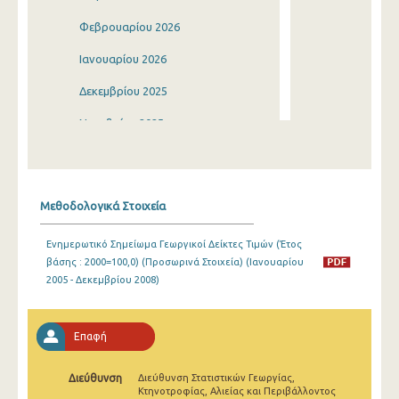
Φεβρουαρίου 2026
Ιανουαρίου 2026
Δεκεμβρίου 2025
Νοεμβρίου 2025
Οκτωβρίου 2025
Σεπτεμβρίου 2025
Μεθοδολογικά Στοιχεία
Αυγούστου 2025
Ενημερωτικό Σημείωμα Γεωργικοί Δείκτες Τιμών (Έτος
Ιουλίου 2025
βάσης : 2000=100,0) (Προσωρινά Στοιχεία) (Ιανουαρίου
2005 - Δεκεμβρίου 2008)
Ιουνίου 2025
Μαΐου 2025
Επαφή
Απριλίου 2025
Διεύθυνση
Διεύθυνση Στατιστικών Γεωργίας,
Μαρτίου 2025
Κτηνοτροφίας, Αλιείας και Περιβάλλοντος