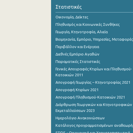
Οκτωβρίου 2023
Στατιστικές
Σεπτεμβρίου 2023
Οικονομία, Δείκτες
Πληθυσμός και Κοινωνικές Συνθήκες
Αυγούστου 2023
Γεωργία, Κτηνοτροφία, Αλιεία
Ιουλίου 2023
Βιομηχανία, Εμπόριο, Υπηρεσίες, Μεταφορές
Περιβάλλον και Ενέργεια
Ιουνίου 2023
Διεθνές Εμπόριο Αγαθών
Μαΐου 2023
Πειραματικές Στατιστικές
Απριλίου 2023
Γενικές Απογραφές Κτιρίων και Πληθυσμού-
Κατοικιών 2011
Μαρτίου 2023
Απογραφή Γεωργίας – Κτηνοτροφίας 2021
Φεβρουαρίου 2023
Απογραφή Κτιρίων 2021
Απογραφή Πληθυσμού-Κατοικιών 2021
Ιανουαρίου 2023
Διάρθρωση Γεωργικών και Κτηνοτροφικών
Εκμεταλλεύσεων 2023
Δεκεμβρίου 2022
Ημερολόγιο Ανακοινώσεων
Νοεμβρίου 2022
Κατάλογος προγραμματισμένων αναθεωρ
Οκτωβρίου 2022
SDDS - Οικονομικά και Χρηματοπιστωτικά