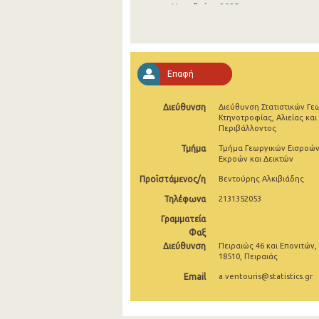
Νοεμβρίου 2025
Οκτωβρίου 2025
Σεπτεμβρίου 2025
Επαφή
Αυγούστου 2025
Διεύθυνση
Διεύθυνση Στατιστικών Γε
Ιουλίου 2025
Κτηνοτροφίας, Αλιείας και
Περιβάλλοντος
Ιουνίου 2025
Τμήμα
Τμήμα Γεωργικών Εισροών
Εκροών και Δεικτών
Μαΐου 2025
Προϊστάμενος/η
Βεντούρης Αλκιβιάδης
Απριλίου 2025
Τηλέφωνα
2131352053
Μαρτίου 2025
Γραμματεία
Φαξ
Φεβρουαρίου 2025
Διεύθυνση
Πειραιώς 46 και Επονιτών,
18510, Πειραιάς
Ιανουαρίου 2025
Email
a.ventouris@statistics.gr
Δεκεμβρίου 2024
Νοεμβρίου 2024