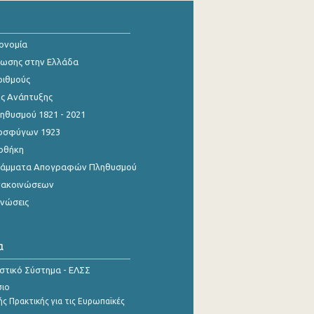
κονομία
ίωσης στην Ελλάδα
ριθμούς
ης Ανάπτυξης
θυσμού 1821 - 2021
οσφύγων 1923
οθήκη
γράμματα Απογραφών Πληθυσμού
νακοινώσεων
ινώσεις
α
ιστικό Σύστημα - ΕΛΣΣ
σιο
ς Πρακτικής για τις Ευρωπαϊκές