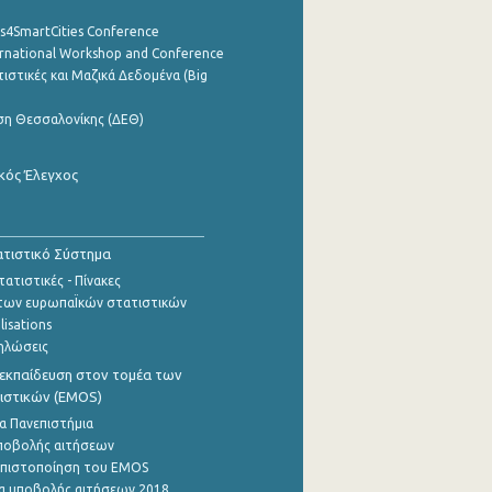
cs4SmartCities Conference
ernational Workshop and Conference
ιστικές και Μαζικά Δεδομένα (Big
ση Θεσσαλονίκης (ΔΕΘ)
κός Έλεγχος
τιστικό Σύστημα
ατιστικές - Πίνακες
των ευρωπαΪκών στατιστικών
lisations
ηλώσεις
εκπαίδευση στον τομέα των
ιστικών (EMOS)
α Πανεπιστήμια
ποβολής αιτήσεων
η πιστοποίηση του EMOS
α υποβολής αιτήσεων 2018