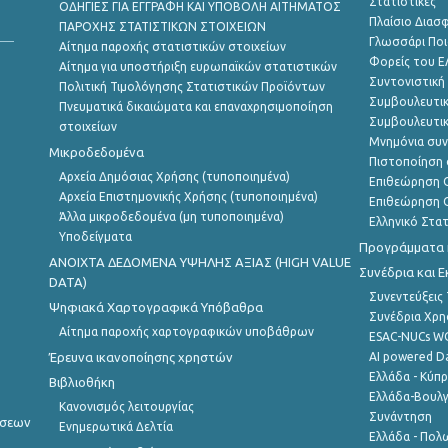
Στατιστικές
ΟΔΗΓΙΕΣ ΓΙΑ ΕΓΓΡΑΦΗ ΚΑΙ ΥΠΟΒΟΛΗ ΑΙΤΗΜΑΤΟΣ
Πλαίσιο Διασ
ΠΑΡΟΧΗΣ ΣΤΑΤΙΣΤΙΚΩΝ ΣΤΟΙΧΕΙΩΝ
Γλωσσάρι Ποι
Αίτημα παροχής στατιστικών στοιχείων
Φορείς του 
Αίτημα για υποστήριξη ευρωπαϊκών στατιστικών
Συντονιστική
Πολιτική Τιμολόγησης Στατιστικών Προϊόντων
Συμβουλευτικ
Πνευματικά δικαιώματα και επαναχρησιμοποίηση
Συμβουλευτικ
στοιχείων
Μνημόνια συν
Μικροδεδομένα
Πιστοποίηση 
Αρχεία Δημόσιας Χρήσης (τυποποιημένα)
Επιθεώρηση Ο
Αρχεία Επιστημονικής Χρήσης (τυποποιημένα)
Επιθεώρηση Ο
Άλλα μικροδεδομένα (μη τυποποιημένα)
Ελληνικό Στα
Υποδείγματα
Προγράμματα κ
ANOIXTA ΔΕΔΟΜΕΝΑ ΥΨΗΛΗΣ ΑΞΙΑΣ (HIGH VALUE
Συνέδρια και 
DATA)
Συνεντεύξεις
Ψηφιακά Χαρτογραφικά Υπόβαθρα
Συνέδρια Χρ
Αίτημα παροχής χαρτογραφικών υποβάθρων
ESAC-NUCs 
Έρευνα ικανοποίησης χρηστών
AI powered Dat
Ελλάδα - Κύπ
Βιβλιοθήκη
Ελλάδα-Βουλγ
Κανονισμός λειτουργίας
Συνάντηση
ήσεων
Ενημερωτικά Δελτία
Ελλάδα - Πολω