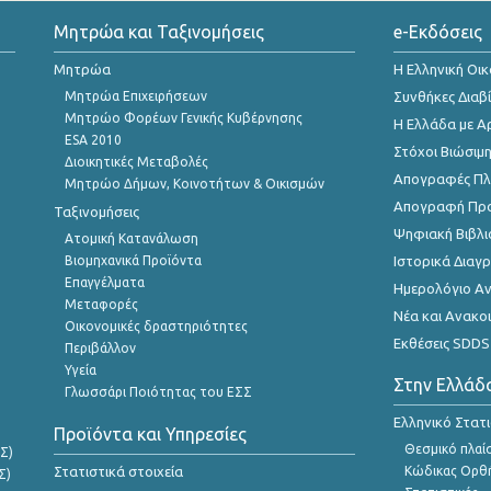
Μητρώα και Ταξινομήσεις
e-Εκδόσεις
Μητρώα
Η Ελληνική Οι
Μητρώα Επιχειρήσεων
Συνθήκες Διαβ
Μητρώο Φορέων Γενικής Κυβέρνησης
Η Ελλάδα με Α
ESA 2010
Στόχοι Βιώσιμ
Διοικητικές Μεταβολές
Απογραφές Πλη
Μητρώο Δήμων, Κοινοτήτων & Οικισμών
Απογραφή Πρ
Ταξινομήσεις
Ψηφιακή Βιβλι
Ατομική Κατανάλωση
Βιομηχανικά Προϊόντα
Ιστορικά Δια
Επαγγέλματα
Ημερολόγιο Α
Μεταφορές
Νέα και Ανακο
Οικονομικές δραστηριότητες
Εκθέσεις SDDS
Περιβάλλον
Υγεία
Στην Ελλάδ
Γλωσσάρι Ποιότητας του ΕΣΣ
Ελληνικό Στατ
Προϊόντα και Υπηρεσίες
Θεσμικό πλαί
Σ)
Στατιστικά στοιχεία
Κώδικας Ορθή
Σ)