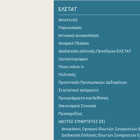
ΕΛΣΤΑΤ
Οκτωβρίου 2024
Αποστολή
Σεπτεμβρίου 2024
Παρουσίαση
Αυγούστου 2024
Ιστορική ανασκόπηση
Ιουλίου 2024
Θεσμικό Πλαίσιο
Διαδικασία επιλογής Προέδρου ΕΛΣΤΑΤ
Ιουνίου 2024
Οργανόγραμμα
Μαΐου 2024
Ποιος κάνει τι
Πολιτικές
Απριλίου 2024
Προστασία Προσωπικών Δεδομένων
Μαρτίου 2024
Στατιστικό απόρρητο
Προγράμματα και Εκθέσεις
Φεβρουαρίου 2024
Οικονομικά Στοιχεία
Ιανουαρίου 2024
Προκηρύξεις
ΙΔΙΩΤΕΣ ΣΥΝΕΡΓΑΤΕΣ (ΙΣ)
Δεκεμβρίου 2023
Αποφάσεις Ορισμού Ιδιωτών Συνεργατών (Ι
Νοεμβρίου 2023
Διαδικασία Επιλογής Ιδιωτών Συνεργατών (Ι