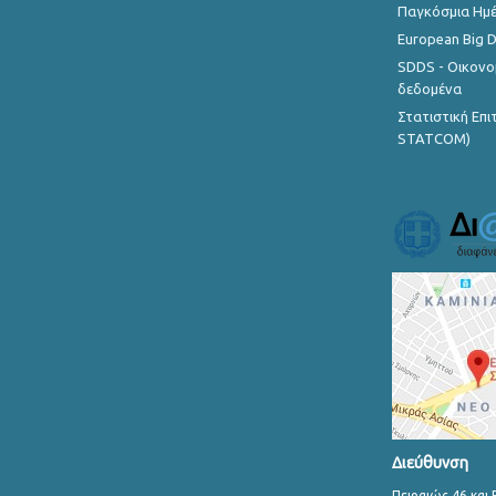
Παγκόσμια Ημέ
European Big 
SDDS - Οικονο
δεδομένα
Στατιστική Επ
STATCOM)
Διεύθυνση
Πειραιώς 46 και 