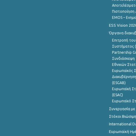
Αποτελέσματ
Πιστοποίηση 
EMOS – Ενημε
ESS Vision 202
Όργανα διακυ
Επιτροπή του
Συστήματος (
Partnership G
Συνδιάσκεψη 
Εθνικών Στατ
Ευρωπαϊκός Σ
Διακυβέρνηση
(ESGAB)
Ευρωπαϊκή Στ
(ESAC)
Ευρωπαϊκό Στ
Συνεργασία με
Στόχοι Βιώσιμ
International D
Ευρωπαϊκή Ημέ