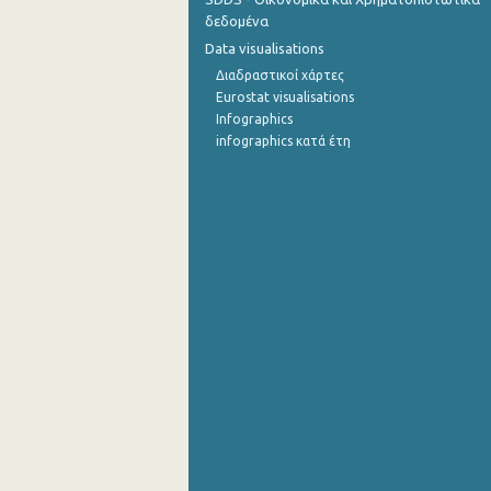
δεδομένα
Σεπτεμβρίου 2022
Data visualisations
Διαδραστικοί χάρτες
Αυγούστου 2022
Eurostat visualisations
Ιουλίου 2022
Infographics
infographics κατά έτη
Ιουνίου 2022
Μαΐου 2022
Απριλίου 2022
Μαρτίου 2022
Φεβρουαρίου 2022
Ιανουαρίου 2022
Δεκεμβρίου 2021
Νοεμβρίου 2021
Οκτωβρίου 2021