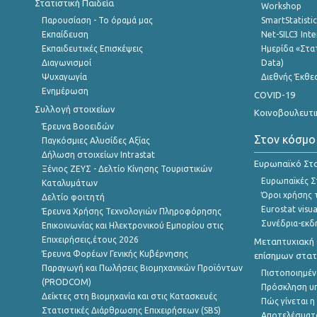
Στατιστική Παιδεία
Workshop
Παρουσίαση - Το όραμά μας
SmartStatisti
Εκπαίδευση
Net-SILC3 Int
Εκπαιδευτικές Επισκέψεις
Ημερίδα «Στατ
Διαγωνισμοί
Data)
Ψυχαγωγία
Διεθνής Έκθε
Ενημέρωση
COVID-19
Συλλογή στοιχείων
Κοινοβουλευτι
Έρευνα Βοοειδών
Στον κόσμο
Παγκόσμιες Αλυσίδες Αξίας
Δήλωση στοιχείων Intrastat
Ευρωπαϊκό Στα
Ξένιος ΖΕΥΣ - Δελτίο Κίνησης Τουριστικών
Ευρωπαϊκές Στ
Καταλυμάτων
Όροι χρήσης 
Δελτίο φοιτητή
Eurostat visua
Έρευνα Χρήσης Τεχνολογιών Πληροφόρησης
Συνέδρια-εκδ
Επικοινωνίας και Ηλεκτρονικού Εμπορίου στις
Επιχειρήσεις,έτους 2026
Μεταπτυχιακή 
Έρευνα Φορέων Γενικής Κυβέρνησης
επίσημων στατ
Παραγωγή και Πωλήσεις Βιομηχανικών Προϊόντων
Πιστοποιημέν
(PRODCOM)
Πρόσκληση υ
Δείκτες στη Βιομηχανία και στις Κατασκευές
Πώς γίνεται 
Στατιστικές Διάρθρωσης Επιχειρήσεων (SBS)
Αποτελέσματ