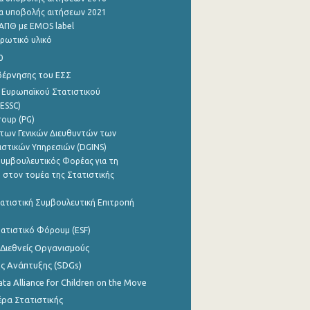
α υποβολής αιτήσεων 2021
ΑΠΘ με EMOS label
ρωτικό υλικό
0
βέρνησης του ΕΣΣ
 Ευρωπαϊκού Στατιστικού
ESSC)
roup (PG)
των Γενικών Διευθυντών των
ιστικών Υπηρεσιών (DGINS)
υμβουλευτικός Φορέας για τη
 στον τομέα της Στατιστικής
ατιστική Συμβουλευτική Επιτροπή
ατιστικό Φόρουμ (ESF)
 Διεθνείς Οργανισμούς
ης Ανάπτυξης (SDGs)
ata Alliance for Children on the Move
ρα Στατιστικής