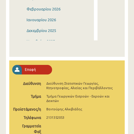
Φεβρουαρίου 2026
Ιανουαρίου 2026
Δεκεμβρίου 2025
Νοεμβρίου 2025
Οκτωβρίου 2025
Σεπτεμβρίου 2025
Επαφή
Αυγούστου 2025
Διεύθυνση
Διεύθυνση Στατιστικών Γεωργίας,
Ιουλίου 2025
Κτηνοτροφίας, Αλιείας και Περιβάλλοντος
Ιουνίου 2025
Τμήμα
Τμήμα Γεωργικών Εισροών - Εκροών και
Δεικτών
Μαΐου 2025
Προϊστάμενος/η
Βεντούρης Αλκιβιάδης
Απριλίου 2025
Τηλέφωνα
2131352053
Γραμματεία
Μαρτίου 2025
Φαξ