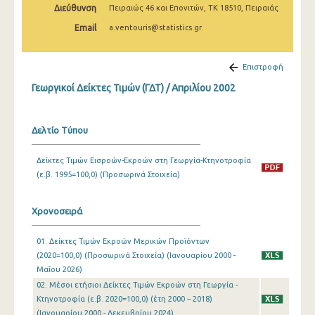
Διεύθυνση
Πειραιώς 46 και Επονιτών, ΤΚ 18510, Πειραιάς
Φεβρουαρίου 2025
Email
a.ventouris@statistics.gr
Ιανουαρίου 2025
Δεκεμβρίου 2024
Επιστροφή
Νοεμβρίου 2024
Γεωργικοί Δείκτες Τιμών (ΓΔΤ) / Απριλίου 2002
Οκτωβρίου 2024
Δελτίο Τύπου
Σεπτεμβρίου 2024
Δείκτες Τιμών Εισροών-Εκροών στη Γεωργία-Κτηνοτροφία
Αυγούστου 2024
(ε.β. 1995=100,0) (Προσωρινά Στοιχεία)
Ιουλίου 2024
Χρονοσειρά
Ιουνίου 2024
Μαΐου 2024
01. Δείκτες Τιμών Εκροών Μερικών Προϊόντων
(2020=100,0) (Προσωρινά Στοιχεία) (Ιανουαρίου 2000 -
Απριλίου 2024
Μαΐου 2026)
02. Μέσοι ετήσιοι Δείκτες Τιμών Εκροών στη Γεωργία -
Μαρτίου 2024
Κτηνοτροφία (ε.β. 2020=100,0) (έτη 2000 – 2018)
(Ιανουαρίου 2000 - Δεκεμβρίου 2024)
Φεβρουαρίου 2024