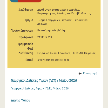
Φεβρουαρίου 2025
Διεύθυνση
Διεύθυνση Στατιστικών Γεωργίας,
Ιανουαρίου 2025
Κτηνοτροφίας, Αλιείας και Περιβάλλοντος
Τμήμα
Τμήμα Γεωργικών Εισροών - Εκροών και
Δεκεμβρίου 2024
Δεικτών
Νοεμβρίου 2024
Προϊστάμενος/η
Βεντούρης Αλκιβιάδης
Τηλέφωνα
2131352053
Οκτωβρίου 2024
Γραμματεία
Σεπτεμβρίου 2024
Φαξ
Διεύθυνση
Πειραιώς 46 και Επονιτών, ΤΚ 18510, Πειραιάς
Αυγούστου 2024
Email
a.ventouris@statistics.gr
Ιουλίου 2024
Ιουνίου 2024
Επιστροφή
Γεωργικοί Δείκτες Τιμών (ΓΔΤ) / Μαΐου 2026
Μαΐου 2024
Γεωργικοί Δείκτες Τιμών (ΓΔΤ), Μάϊος 2026
Απριλίου 2024
Μαρτίου 2024
Δελτίο Τύπου
Φεβρουαρίου 2024