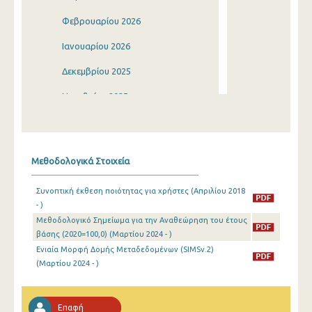
Φεβρουαρίου 2026
Ιανουαρίου 2026
Δεκεμβρίου 2025
Νοεμβρίου 2025
Οκτωβρίου 2025
Σεπτεμβρίου 2025
Μεθοδολογικά Στοιχεία
Αυγούστου 2025
Συνοπτική έκθεση ποιότητας για χρήστες (Απριλίου 2018
Ιουλίου 2025
- )
Μεθοδολογικό Σημείωμα για την Αναθεώρηση του έτους
Ιουνίου 2025
βάσης (2020=100,0) (Μαρτίου 2024 - )
Μαΐου 2025
Ενιαία Μορφή Δομής Μεταδεδομένων (SIMSv.2)
(Μαρτίου 2024 - )
Απριλίου 2025
Μαρτίου 2025
Επαφή