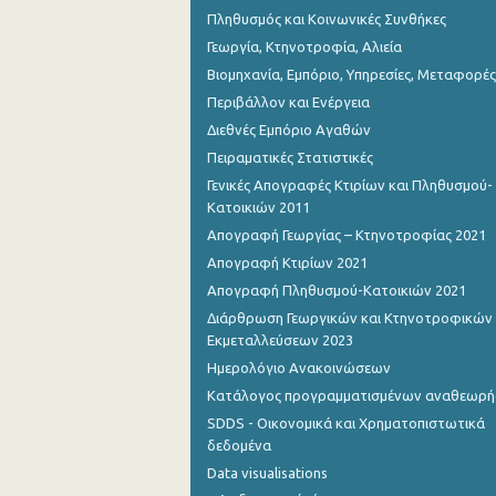
Πληθυσμός και Κοινωνικές Συνθήκες
Αυγούστου 2022
Γεωργία, Κτηνοτροφία, Αλιεία
Βιομηχανία, Εμπόριο, Υπηρεσίες, Μεταφορές
Ιουλίου 2022
Περιβάλλον και Ενέργεια
Ιουνίου 2022
Διεθνές Εμπόριο Αγαθών
Μαΐου 2022
Πειραματικές Στατιστικές
Γενικές Απογραφές Κτιρίων και Πληθυσμού-
Απριλίου 2022
Κατοικιών 2011
Απογραφή Γεωργίας – Κτηνοτροφίας 2021
Μαρτίου 2022
Απογραφή Κτιρίων 2021
Φεβρουαρίου 2022
Απογραφή Πληθυσμού-Κατοικιών 2021
Ιανουαρίου 2022
Διάρθρωση Γεωργικών και Κτηνοτροφικών
Εκμεταλλεύσεων 2023
Δεκεμβρίου 2021
Ημερολόγιο Ανακοινώσεων
Κατάλογος προγραμματισμένων αναθεωρ
Δεκεμβρίου 2021
SDDS - Οικονομικά και Χρηματοπιστωτικά
Νοεμβρίου 2021
δεδομένα
Data visualisations
Οκτωβρίου 2021