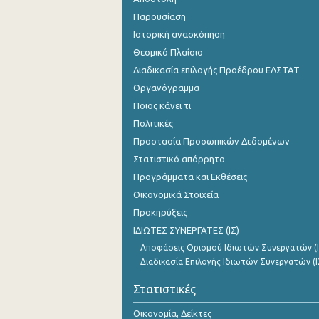
Σεπτεμβρίου 2023
Παρουσίαση
Ιστορική ανασκόπηση
Αυγούστου 2023
Θεσμικό Πλαίσιο
Ιουλίου 2023
Διαδικασία επιλογής Προέδρου ΕΛΣΤΑΤ
Ιουνίου 2023
Οργανόγραμμα
Ποιος κάνει τι
Μαΐου 2023
Πολιτικές
Απριλίου 2023
Προστασία Προσωπικών Δεδομένων
Στατιστικό απόρρητο
Μαρτίου 2023
Προγράμματα και Εκθέσεις
Φεβρουαρίου 2023
Οικονομικά Στοιχεία
Προκηρύξεις
Ιανουαρίου 2023
ΙΔΙΩΤΕΣ ΣΥΝΕΡΓΑΤΕΣ (ΙΣ)
Δεκεμβρίου 2022
Αποφάσεις Ορισμού Ιδιωτών Συνεργατών (Ι
Διαδικασία Επιλογής Ιδιωτών Συνεργατών (Ι
Νοεμβρίου 2022
Στατιστικές
Οκτωβρίου 2022
Οικονομία, Δείκτες
Σεπτεμβρίου 2022