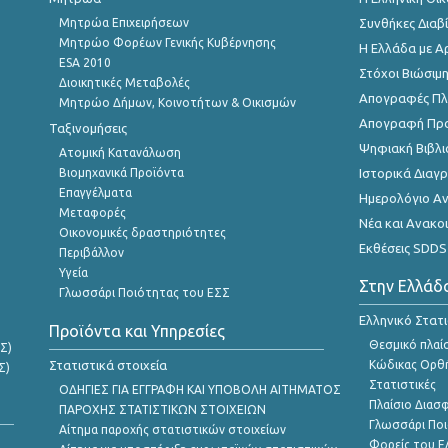
Μητρώα Επιχειρήσεων
Συνθήκες Διαβ
Μητρώο Φορέων Γενικής Κυβέρνησης
Η Ελλάδα με Α
ESA 2010
Στόχοι Βιώσιμ
Διοικητικές Μεταβολές
Απογραφές Πλη
Μητρώο Δήμων, Κοινοτήτων & Οικισμών
Απογραφή Πρ
Ταξινομήσεις
Ψηφιακή Βιβλι
Ατομική Κατανάλωση
Βιομηχανικά Προϊόντα
Ιστορικά Δια
Επαγγέλματα
Ημερολόγιο Α
Μεταφορές
Νέα και Ανακο
Οικονομικές δραστηριότητες
Εκθέσεις SDDS
Περιβάλλον
Υγεία
Στην Ελλάδ
Γλωσσάρι Ποιότητας του ΕΣΣ
Ελληνικό Στατ
Προϊόντα και Υπηρεσίες
Θεσμικό πλαί
Σ)
Στατιστικά στοιχεία
Κώδικας Ορθή
Σ)
Στατιστικές
ΟΔΗΓΙΕΣ ΓΙΑ ΕΓΓΡΑΦΗ ΚΑΙ ΥΠΟΒΟΛΗ ΑΙΤΗΜΑΤΟΣ
Πλαίσιο Διασ
ΠΑΡΟΧΗΣ ΣΤΑΤΙΣΤΙΚΩΝ ΣΤΟΙΧΕΙΩΝ
Γλωσσάρι Ποι
Αίτημα παροχής στατιστικών στοιχείων
Φορείς του 