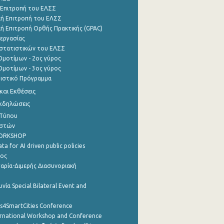
 Επιτροπή του ΕΛΣΣ
ή Επιτροπή του ΕΛΣΣ
ή Επιτροπή Ορθής Πρακτικής (GPAC)
εργασίας
στατιστικών του ΕΛΣΣ
μοτίμων - 2ος γύρος
μοτίμων - 3ος γύρος
τιστικό Πρόγραμμα
αι Εκθέσεις
Εκδηλώσεις
 Τύπου
ηστών
WORKSHOP
a for AI driven public policies
ρος
αρία-Διμερής Διασυνοριακή
νία Special Bilateral Event and
cs4SmartCities Conference
ernational Workshop and Conference