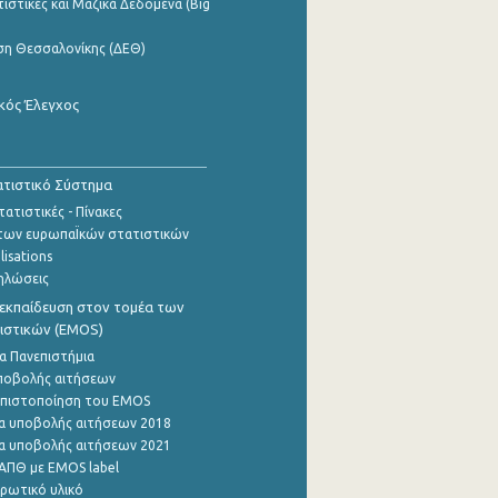
ιστικές και Μαζικά Δεδομένα (Big
ση Θεσσαλονίκης (ΔΕΘ)
κός Έλεγχος
τιστικό Σύστημα
ατιστικές - Πίνακες
των ευρωπαΪκών στατιστικών
lisations
ηλώσεις
εκπαίδευση στον τομέα των
ιστικών (EMOS)
α Πανεπιστήμια
ποβολής αιτήσεων
η πιστοποίηση του EMOS
α υποβολής αιτήσεων 2018
α υποβολής αιτήσεων 2021
ΑΠΘ με EMOS label
ρωτικό υλικό