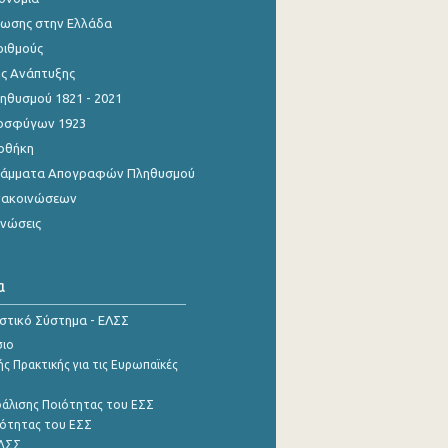
ίωσης στην Ελλάδα
ριθμούς
ης Ανάπτυξης
θυσμού 1821 - 2021
οσφύγων 1923
οθήκη
γράμματα Απογραφών Πληθυσμού
νακοινώσεων
ινώσεις
α
ιστικό Σύστημα - ΕΛΣΣ
σιο
ς Πρακτικής για τις Ευρωπαϊκές
φάλισης Ποιότητας του ΕΣΣ
ότητας του ΕΣΣ
ΕΛΣΣ