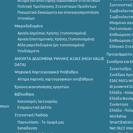
Αίτημα για υποστήριξη ευρωπαϊκών στατιστικών
Συντονιστική
Πολιτική Τιμολόγησης Στατιστικών Προϊόντων
Συμβουλευτικ
Πνευματικά δικαιώματα και επαναχρησιμοποίηση
Συμβουλευτικ
στοιχείων
Μνημόνια συν
Μικροδεδομένα
Πιστοποίηση 
Αρχεία Δημόσιας Χρήσης (τυποποιημένα)
Επιθεώρηση Ο
Αρχεία Επιστημονικής Χρήσης (τυποποιημένα)
Επιθεώρηση Ο
Άλλα μικροδεδομένα (μη τυποποιημένα)
Ελληνικό Στα
Υποδείγματα
Προγράμματα κ
ANOIXTA ΔΕΔΟΜΕΝΑ ΥΨΗΛΗΣ ΑΞΙΑΣ (HIGH VALUE
Συνέδρια και 
DATA)
Συνεντεύξεις
Ψηφιακά Χαρτογραφικά Υπόβαθρα
Συνέδρια Χρ
Αίτημα παροχής χαρτογραφικών υποβάθρων
ESAC-NUCs 
Έρευνα ικανοποίησης χρηστών
AI powered Dat
Ελλάδα - Κύπ
Βιβλιοθήκη
Ελλάδα-Βουλγ
Κανονισμός λειτουργίας
Συνάντηση
ήσεων
Ενημερωτικά Δελτία
Ελλάδα - Πολω
Στατιστική Παιδεία
Workshop
Παρουσίαση - Το όραμά μας
SmartStatisti
Εκπαίδευση
Net-SILC3 Int