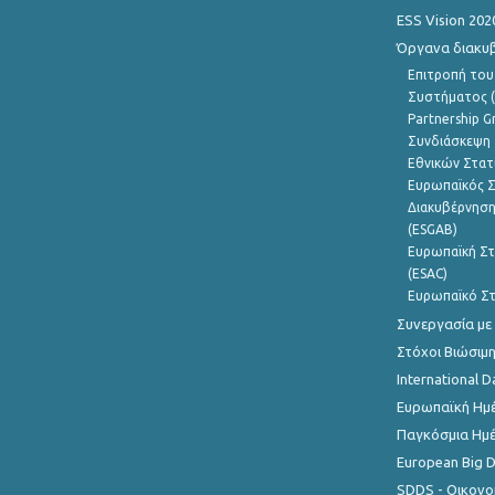
ESS Vision 202
Όργανα διακυ
Επιτροπή του
Συστήματος (
Partnership G
Συνδιάσκεψη 
Εθνικών Στατ
Ευρωπαϊκός Σ
Διακυβέρνηση
(ESGAB)
Ευρωπαϊκή Στ
(ESAC)
Ευρωπαϊκό Στ
Συνεργασία με
Στόχοι Βιώσιμ
International D
Ευρωπαϊκή Ημέ
Παγκόσμια Ημέ
European Big 
SDDS - Οικονο