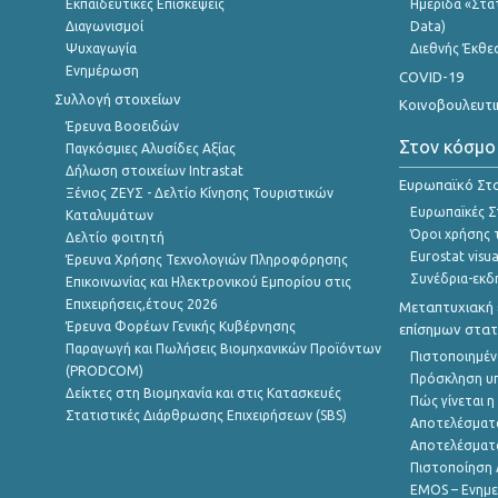
Εκπαιδευτικές Επισκέψεις
Ημερίδα «Στατ
Διαγωνισμοί
Data)
Ψυχαγωγία
Διεθνής Έκθε
Ενημέρωση
COVID-19
Συλλογή στοιχείων
Κοινοβουλευτι
Έρευνα Βοοειδών
Στον κόσμο
Παγκόσμιες Αλυσίδες Αξίας
Δήλωση στοιχείων Intrastat
Ευρωπαϊκό Στα
Ξένιος ΖΕΥΣ - Δελτίο Κίνησης Τουριστικών
Ευρωπαϊκές Στ
Καταλυμάτων
Όροι χρήσης 
Δελτίο φοιτητή
Eurostat visua
Έρευνα Χρήσης Τεχνολογιών Πληροφόρησης
Συνέδρια-εκδ
Επικοινωνίας και Ηλεκτρονικού Εμπορίου στις
Επιχειρήσεις,έτους 2026
Μεταπτυχιακή 
Έρευνα Φορέων Γενικής Κυβέρνησης
επίσημων στατ
Παραγωγή και Πωλήσεις Βιομηχανικών Προϊόντων
Πιστοποιημέν
(PRODCOM)
Πρόσκληση υ
Δείκτες στη Βιομηχανία και στις Κατασκευές
Πώς γίνεται 
Στατιστικές Διάρθρωσης Επιχειρήσεων (SBS)
Αποτελέσματ
Αποτελέσματ
Πιστοποίηση 
EMOS – Ενημε