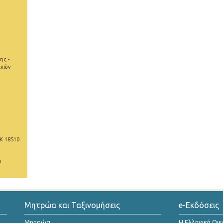
ης -
ικών
Κ 18510
r
Μητρώα και Ταξινομήσεις
e-Εκδόσεις
Μητρώα
Η Ελληνική Οι