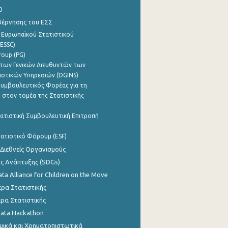
0
βέρνησης του ΕΣΣ
 Ευρωπαϊκού Στατιστικού
ESSC)
roup (PG)
των Γενικών Διευθυντών των
ιστικών Υπηρεσιών (DGINS)
υμβουλευτικός Φορέας για τη
 στον τομέα της Στατιστικής
ατιστική Συμβουλευτική Επιτροπή
ατιστικό Φόρουμ (ESF)
 Διεθνείς Οργανισμούς
ης Ανάπτυξης (SDGs)
ata Alliance for Children on the Move
ρα Στατιστικής
ρα Στατιστικής
Data Hackathon
μικά και Χρηματοπιστωτικά