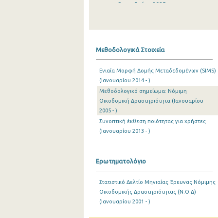
Οκτωβρίου 2025
Σεπτεμβρίου 2025
Αυγούστου 2025
Μεθοδολογικά Στοιχεία
Ιουλίου 2025
Ενιαία Μορφή Δομής Μεταδεδομένων (SIMS)
Ιουνίου 2025
(Ιανουαρίου 2014 - )
Μεθοδολογικό σημείωμα: Νόμιμη
Μαΐου 2025
Οικοδομική Δραστηριότητα (Ιανουαρίου
Απριλίου 2025
2005 - )
Συνοπτική έκθεση ποιότητας για χρήστες
Μαρτίου 2025
(Ιανουαρίου 2013 - )
Φεβρουαρίου 2025
Ερωτηματολόγιο
Ιανουαρίου 2025
Δεκεμβρίου 2024
Στατιστικό Δελτίο Μηνιαίας Έρευνας Νόμιμης
Οικοδομικής Δραστηριότητας (Ν.Ο.Δ)
Νοεμβρίου 2024
(Ιανουαρίου 2001 - )
Οκτωβρίου 2024