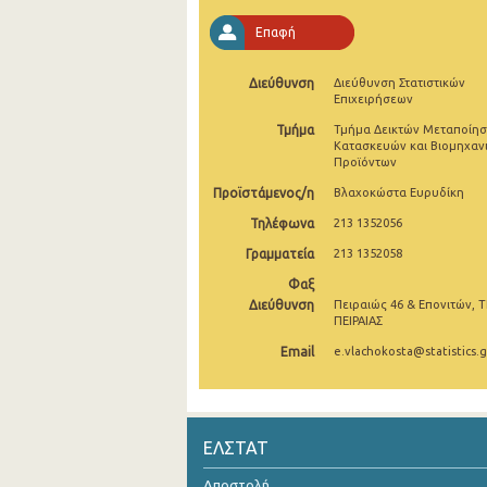
Σεπτεμβρίου 2024
Επαφή
Αυγούστου 2024
Διεύθυνση
Διεύθυνση Στατιστικών
Επιχειρήσεων
Ιουλίου 2024
Τμήμα
Τμήμα Δεικτών Μεταποίησ
Κατασκευών και Βιομηχαν
Ιουνίου 2024
Προϊόντων
Μαΐου 2024
Προϊστάμενος/η
Βλαχοκώστα Ευρυδίκη
Τηλέφωνα
213 1352056
Απριλίου 2024
Γραμματεία
213 1352058
Μαρτίου 2024
Φαξ
Διεύθυνση
Φεβρουαρίου 2024
Πειραιώς 46 & Επονιτών, Τ
ΠΕΙΡΑΙΑΣ
Ιανουαρίου 2024
Email
e.vlachokosta@statistics.g
Δεκεμβρίου 2023
Νοεμβρίου 2023
ΕΛΣΤΑΤ
Οκτωβρίου 2023
Αποστολή