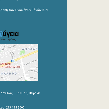
ιτροπή των Ηνωμένων Εθνών (UN
Επονιτών, ΤΚ 185 10, Πειραιάς
τρο: 213 135 2000