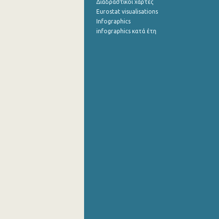
Διαδραστικοί χάρτες
Σεπτεμβρίου 2021
Eurostat visualisations
Infographics
Αυγούστου 2021
infographics κατά έτη
Ιουλίου 2021
Ιουνίου 2021
Μαΐου 2021
Απριλίου 2021
Μαρτίου 2021
Φεβρουαρίου 2021
Ιανουαρίου 2021
Δεκεμβρίου 2020
Νοεμβρίου 2020
Οκτωβρίου 2020