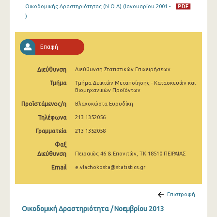
Οικοδομικής Δραστηριότητας (Ν.Ο.Δ) (Ιανουαρίου 2001 -
Ιανουαρίου 2025
)
Δεκεμβρίου 2024
Νοεμβρίου 2024
Επαφή
Οκτωβρίου 2024
Διεύθυνση
Διεύθυνση Στατιστικών Επιχειρήσεων
Σεπτεμβρίου 2024
Τμήμα
Τμήμα Δεικτών Μεταποίησης - Κατασκευών και
Βιομηχανικών Προϊόντων
Αυγούστου 2024
Προϊστάμενος/η
Βλαχοκώστα Ευρυδίκη
Ιουλίου 2024
Τηλέφωνα
213 1352056
Ιουνίου 2024
Γραμματεία
213 1352058
Φαξ
Μαΐου 2024
Διεύθυνση
Πειραιώς 46 & Επονιτών, ΤΚ 18510 ΠΕΙΡΑΙΑΣ
Απριλίου 2024
Email
e.vlachokosta@statistics.gr
Μαρτίου 2024
Επιστροφή
Φεβρουαρίου 2024
Οικοδομική Δραστηριότητα / Νοεμβρίου 2013
Ιανουαρίου 2024