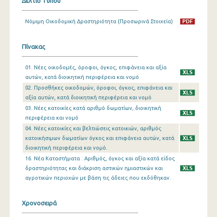
Δελτίο Τύπου
Δεκεμβρίου 2023
Νόμιμη Οικοδομική Δραστηριότητα (Προσωρινά Στοιχεία)
Νοεμβρίου 2023
Πίνακας
Οκτωβρίου 2023
01. Νέες οικοδομές, όροφοι, όγκος, επιφάνεια και αξία
Σεπτεμβρίου 2023
αυτών, κατά διοικητική περιφέρεια και νομό
Αυγούστου 2023
02. Προσθήκες οικοδομών, όροφοι, όγκος, επιφάνεια και
αξία αυτών, κατά διοικητική περιφέρεια και νομό
Ιουλίου 2023
03. Νέες κατοικίες κατά αριθμό δωματίων, διοικητική
περιφέρεια και νομό
Ιουνίου 2023
04. Νέες κατοικίες και βελτιώσεις κατοικιών, αριθμός
κατοικήσιμων δωματίων όγκος και επιφάνεια αυτών, κατά
Μαΐου 2023
διοικητική περιφέρεια και νομό.
Απριλίου 2023
16. Νέα Καταστήματα : Αριθμός, όγκος και αξία κατά είδος
δραστηριότητας και διάκριση αστικών ημιαστικών και
Μαρτίου 2023
αγροτικών περιοχών με βάση τις άδειες που εκδόθηκαν.
Φεβρουαρίου 2023
Χρονοσειρά
Ιανουαρίου 2023