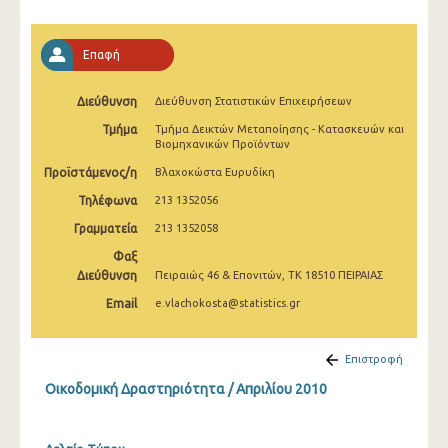
Ιανουαρίου 2025
Δεκεμβρίου 2024
Επαφή
Νοεμβρίου 2024
Διεύθυνση
Διεύθυνση Στατιστικών Επιχειρήσεων
Οκτωβρίου 2024
Τμήμα
Τμήμα Δεικτών Μεταποίησης - Κατασκευών και
Βιομηχανικών Προϊόντων
Σεπτεμβρίου 2024
Προϊστάμενος/η
Βλαχοκώστα Ευρυδίκη
Αυγούστου 2024
Τηλέφωνα
213 1352056
Γραμματεία
213 1352058
Ιουλίου 2024
Φαξ
Ιουνίου 2024
Διεύθυνση
Πειραιώς 46 & Επονιτών, ΤΚ 18510 ΠΕΙΡΑΙΑΣ
Μαΐου 2024
Email
e.vlachokosta@statistics.gr
Απριλίου 2024
Επιστροφή
Μαρτίου 2024
Οικοδομική Δραστηριότητα / Απριλίου 2010
Φεβρουαρίου 2024
Ιανουαρίου 2024