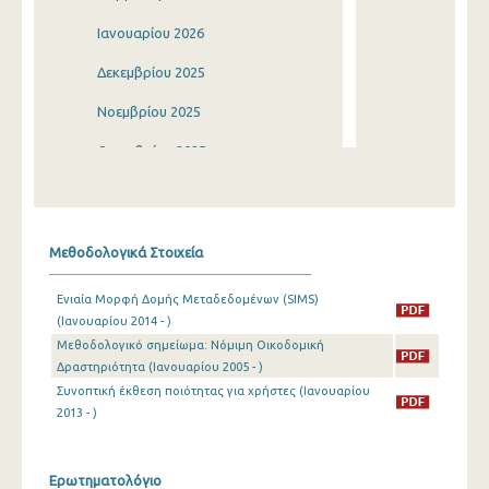
Ιανουαρίου 2026
Δεκεμβρίου 2025
Νοεμβρίου 2025
Οκτωβρίου 2025
Σεπτεμβρίου 2025
Αυγούστου 2025
Μεθοδολογικά Στοιχεία
Ιουλίου 2025
Ενιαία Μορφή Δομής Μεταδεδομένων (SIMS)
Ιουνίου 2025
(Ιανουαρίου 2014 - )
Μεθοδολογικό σημείωμα: Νόμιμη Οικοδομική
Μαΐου 2025
Δραστηριότητα (Ιανουαρίου 2005 - )
Απριλίου 2025
Συνοπτική έκθεση ποιότητας για χρήστες (Ιανουαρίου
2013 - )
Μαρτίου 2025
Φεβρουαρίου 2025
Ερωτηματολόγιο