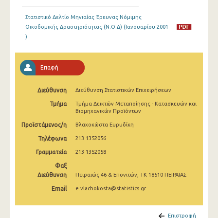
Ιανουαρίου 2025
Στατιστικό Δελτίο Μηνιαίας Έρευνας Νόμιμης
Δεκεμβρίου 2024
Οικοδομικής Δραστηριότητας (Ν.Ο.Δ) (Ιανουαρίου 2001 -
)
Νοεμβρίου 2024
Οκτωβρίου 2024
Επαφή
Σεπτεμβρίου 2024
Διεύθυνση
Διεύθυνση Στατιστικών Επιχειρήσεων
Αυγούστου 2024
Τμήμα
Τμήμα Δεικτών Μεταποίησης - Κατασκευών και
Βιομηχανικών Προϊόντων
Ιουλίου 2024
Προϊστάμενος/η
Βλαχοκώστα Ευρυδίκη
Ιουνίου 2024
Τηλέφωνα
213 1352056
Μαΐου 2024
Γραμματεία
213 1352058
Απριλίου 2024
Φαξ
Διεύθυνση
Πειραιώς 46 & Επονιτών, ΤΚ 18510 ΠΕΙΡΑΙΑΣ
Μαρτίου 2024
Email
e.vlachokosta@statistics.gr
Φεβρουαρίου 2024
Επιστροφή
Ιανουαρίου 2024