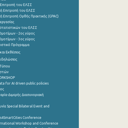
 Επιτροπή του ΕΛΣΣ
ή Επιτροπή του ΕΛΣΣ
ή Επιτροπή Ορθής Πρακτικής (GPAC)
εργασίας
στατιστικών του ΕΛΣΣ
μοτίμων - 2ος γύρος
μοτίμων - 3ος γύρος
τιστικό Πρόγραμμα
αι Εκθέσεις
Εκδηλώσεις
 Τύπου
ηστών
WORKSHOP
a for AI driven public policies
ρος
αρία-Διμερής Διασυνοριακή
νία Special Bilateral Event and
cs4SmartCities Conference
ernational Workshop and Conference