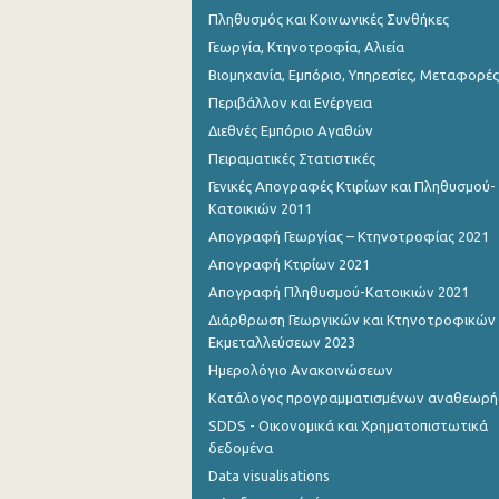
Πληθυσμός και Κοινωνικές Συνθήκες
Αυγούστου 2022
Γεωργία, Κτηνοτροφία, Αλιεία
Βιομηχανία, Εμπόριο, Υπηρεσίες, Μεταφορές
Ιουλίου 2022
Περιβάλλον και Ενέργεια
Ιουνίου 2022
Διεθνές Εμπόριο Αγαθών
Μαΐου 2022
Πειραματικές Στατιστικές
Γενικές Απογραφές Κτιρίων και Πληθυσμού-
Απριλίου 2022
Κατοικιών 2011
Απογραφή Γεωργίας – Κτηνοτροφίας 2021
Μαρτίου 2022
Απογραφή Κτιρίων 2021
Φεβρουαρίου 2022
Απογραφή Πληθυσμού-Κατοικιών 2021
Ιανουαρίου 2022
Διάρθρωση Γεωργικών και Κτηνοτροφικών
Εκμεταλλεύσεων 2023
Δεκεμβρίου 2021
Ημερολόγιο Ανακοινώσεων
Κατάλογος προγραμματισμένων αναθεωρ
Δεκεμβρίου 2021
SDDS - Οικονομικά και Χρηματοπιστωτικά
Νοεμβρίου 2021
δεδομένα
Data visualisations
Οκτωβρίου 2021