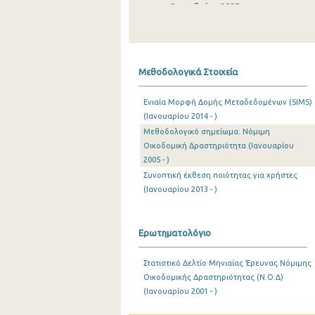
Οκτωβρίου 2025
Σεπτεμβρίου 2025
Αυγούστου 2025
Μεθοδολογικά Στοιχεία
Ιουλίου 2025
Ενιαία Μορφή Δομής Μεταδεδομένων (SIMS)
Ιουνίου 2025
(Ιανουαρίου 2014 - )
Μεθοδολογικό σημείωμα: Νόμιμη
Μαΐου 2025
Οικοδομική Δραστηριότητα (Ιανουαρίου
Απριλίου 2025
2005 - )
Συνοπτική έκθεση ποιότητας για χρήστες
Μαρτίου 2025
(Ιανουαρίου 2013 - )
Φεβρουαρίου 2025
Ερωτηματολόγιο
Ιανουαρίου 2025
Δεκεμβρίου 2024
Στατιστικό Δελτίο Μηνιαίας Έρευνας Νόμιμης
Οικοδομικής Δραστηριότητας (Ν.Ο.Δ)
Νοεμβρίου 2024
(Ιανουαρίου 2001 - )
Οκτωβρίου 2024