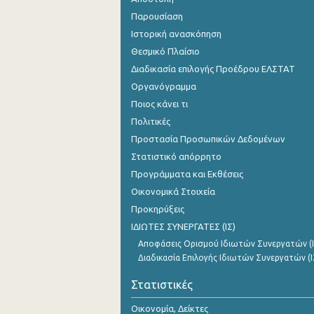
Σεπτεμβρίου 2023
Παρουσίαση
Ιστορική ανασκόπηση
Αυγούστου 2023
Θεσμικό Πλαίσιο
Ιουλίου 2023
Διαδικασία επιλογής Προέδρου ΕΛΣΤΑΤ
Ιουνίου 2023
Οργανόγραμμα
Ποιος κάνει τι
Μαΐου 2023
Πολιτικές
Απριλίου 2023
Προστασία Προσωπικών Δεδομένων
Στατιστικό απόρρητο
Μαρτίου 2023
Προγράμματα και Εκθέσεις
Φεβρουαρίου 2023
Οικονομικά Στοιχεία
Προκηρύξεις
Ιανουαρίου 2023
ΙΔΙΩΤΕΣ ΣΥΝΕΡΓΑΤΕΣ (ΙΣ)
Δεκεμβρίου 2022
Αποφάσεις Ορισμού Ιδιωτών Συνεργατών (Ι
Διαδικασία Επιλογής Ιδιωτών Συνεργατών (Ι
Νοεμβρίου 2022
Στατιστικές
Οκτωβρίου 2022
Οικονομία, Δείκτες
Σεπτεμβρίου 2022