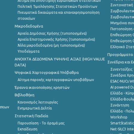
Αίτημα για υποστήριξη ευρωπαϊκών στατιστικών
Συντονιστική
Πολιτική Τιμολόγησης Στατιστικών Προϊόντων
Συμβουλευτικ
Πνευματικά δικαιώματα και επαναχρησιμοποίηση
Συμβουλευτικ
στοιχείων
Μνημόνια συν
Μικροδεδομένα
Πιστοποίηση 
Αρχεία Δημόσιας Χρήσης (τυποποιημένα)
Επιθεώρηση Ο
Αρχεία Επιστημονικής Χρήσης (τυποποιημένα)
Επιθεώρηση Ο
Άλλα μικροδεδομένα (μη τυποποιημένα)
Ελληνικό Στα
Υποδείγματα
Προγράμματα κ
ANOIXTA ΔΕΔΟΜΕΝΑ ΥΨΗΛΗΣ ΑΞΙΑΣ (HIGH VALUE
Συνέδρια και 
DATA)
Συνεντεύξεις
Ψηφιακά Χαρτογραφικά Υπόβαθρα
Συνέδρια Χρ
Αίτημα παροχής χαρτογραφικών υποβάθρων
ESAC-NUCs 
Έρευνα ικανοποίησης χρηστών
AI powered Dat
Ελλάδα - Κύπ
Βιβλιοθήκη
Ελλάδα-Βουλγ
Κανονισμός λειτουργίας
Συνάντηση
ήσεων
Ενημερωτικά Δελτία
Ελλάδα - Πολω
Στατιστική Παιδεία
Workshop
Παρουσίαση - Το όραμά μας
SmartStatisti
Εκπαίδευση
Net-SILC3 Int