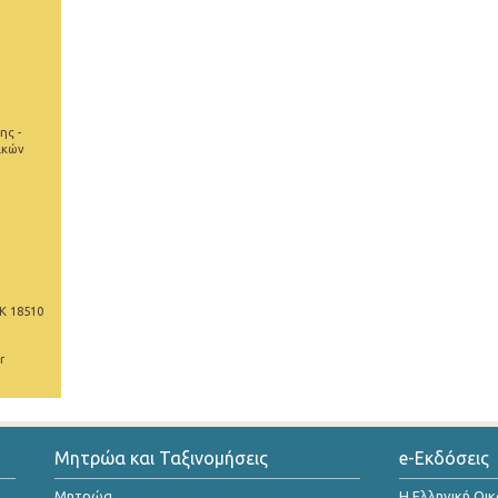
ης -
ικών
Κ 18510
r
Μητρώα και Ταξινομήσεις
e-Εκδόσεις
Μητρώα
Η Ελληνική Οι