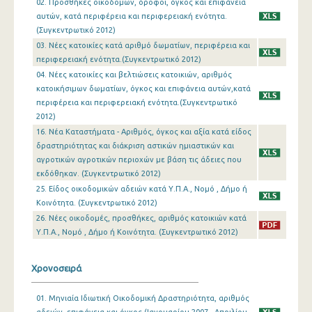
02. Προσθήκες οικοδομών, όροφοι, όγκος και επιφάνεια
Δεκεμβρίου 2022
αυτών, κατά περιφέρεια και περιφερειακή ενότητα.
(Συγκεντρωτικό 2012)
Νοεμβρίου 2022
03. Νέες κατοικίες κατά αριθμό δωματίων, περιφέρεια και
περιφερειακή ενότητα.(Συγκεντρωτικό 2012)
Οκτωβρίου 2022
04. Νέες κατοικίες και βελτιώσεις κατοικιών, αριθμός
Σεπτεμβρίου 2022
κατοικήσιμων δωματίων, όγκος και επιφάνεια αυτών,κατά
περιφέρεια και περιφερειακή ενότητα.(Συγκεντρωτικό
Αυγούστου 2022
2012)
16. Νέα Καταστήματα - Αριθμός, όγκος και αξία κατά είδος
Ιουλίου 2022
δραστηριότητας και διάκριση αστικών ημιαστικών και
αγροτικών αγροτικών περιοχών με βάση τις άδειες που
Ιουνίου 2022
εκδόθηκαν. (Συγκεντρωτικό 2012)
Μαΐου 2022
25. Είδος οικοδομικών αδειών κατά Υ.Π.Α., Νομό , Δήμο ή
Κοινότητα. (Συγκεντρωτικό 2012)
Απριλίου 2022
26. Νέες οικοδομές, προσθήκες, αριθμός κατοικιών κατά
Υ.Π.Α., Νομό , Δήμο ή Κοινότητα. (Συγκεντρωτικό 2012)
Μαρτίου 2022
Φεβρουαρίου 2022
Χρονοσειρά
Ιανουαρίου 2022
01. Μηνιαία Ιδιωτική Οικοδομική Δραστηριότητα, αριθμός