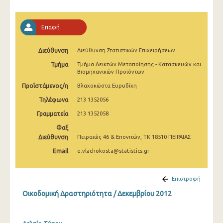
Ιανουαρίου 2025
Δεκεμβρίου 2024
Επαφή
Νοεμβρίου 2024
Διεύθυνση
Διεύθυνση Στατιστικών Επιχειρήσεων
Οκτωβρίου 2024
Τμήμα
Τμήμα Δεικτών Μεταποίησης - Κατασκευών και
Βιομηχανικών Προϊόντων
Σεπτεμβρίου 2024
Προϊστάμενος/η
Βλαχοκώστα Ευρυδίκη
Αυγούστου 2024
Τηλέφωνα
213 1352056
Γραμματεία
213 1352058
Ιουλίου 2024
Φαξ
Ιουνίου 2024
Διεύθυνση
Πειραιώς 46 & Επονιτών, ΤΚ 18510 ΠΕΙΡΑΙΑΣ
Μαΐου 2024
Email
e.vlachokosta@statistics.gr
Απριλίου 2024
Επιστροφή
Μαρτίου 2024
Οικοδομική Δραστηριότητα / Δεκεμβρίου 2012
Φεβρουαρίου 2024
Ιανουαρίου 2024