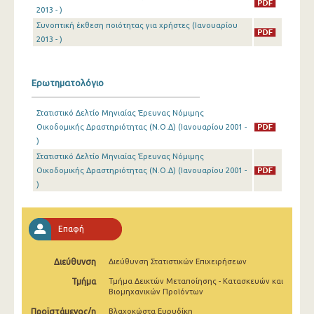
Ιανουαρίου 2025
2013 - )
Συνοπτική έκθεση ποιότητας για χρήστες (Ιανουαρίου
Δεκεμβρίου 2024
2013 - )
Νοεμβρίου 2024
Ερωτηματολόγιο
Οκτωβρίου 2024
Σεπτεμβρίου 2024
Στατιστικό Δελτίο Μηνιαίας Έρευνας Νόμιμης
Οικοδομικής Δραστηριότητας (Ν.Ο.Δ) (Ιανουαρίου 2001 -
Αυγούστου 2024
)
Στατιστικό Δελτίο Μηνιαίας Έρευνας Νόμιμης
Ιουλίου 2024
Οικοδομικής Δραστηριότητας (Ν.Ο.Δ) (Ιανουαρίου 2001 -
)
Ιουνίου 2024
Μαΐου 2024
Επαφή
Απριλίου 2024
Διεύθυνση
Μαρτίου 2024
Διεύθυνση Στατιστικών Επιχειρήσεων
Τμήμα
Τμήμα Δεικτών Μεταποίησης - Κατασκευών και
Φεβρουαρίου 2024
Βιομηχανικών Προϊόντων
Προϊστάμενος/η
Βλαχοκώστα Ευρυδίκη
Ιανουαρίου 2024