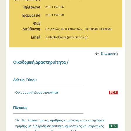
Τηλέφωνα
213 1352056
Δεκεμβρίου 2023
Γραμματεία
213 1352058
Νοεμβρίου 2023
Φαξ
Διεύθυνση
Πειραιώς 46 & Επονιτών, ΤΚ 18510 ΠΕΙΡΑΙΑΣ
Οκτωβρίου 2023
Email
e.vlachokosta@statistics.gr
Σεπτεμβρίου 2023
Αυγούστου 2023
Επιστροφή
Οικοδομική Δραστηριότητα /
Ιουλίου 2023
Ιουνίου 2023
Δελτίο Τύπου
Μαΐου 2023
Οικοδομική Δραστηριότητα
Απριλίου 2023
Μαρτίου 2023
Πίνακας
Φεβρουαρίου 2023
16. Νέα Καταστήματα, αριθμός και όγκος κατά κατηγορία
Ιανουαρίου 2023
χρήσης με διάκριση σε αστικές, ημιαστικές και αγροτικές