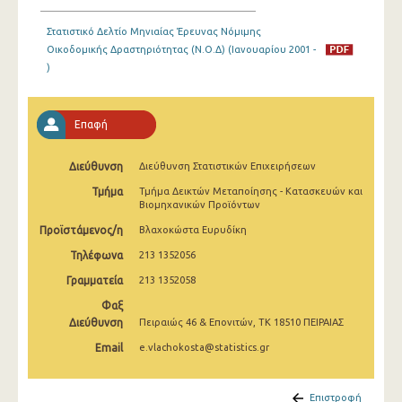
Ιανουαρίου 2025
Στατιστικό Δελτίο Μηνιαίας Έρευνας Νόμιμης
Δεκεμβρίου 2024
Οικοδομικής Δραστηριότητας (Ν.Ο.Δ) (Ιανουαρίου 2001 -
)
Νοεμβρίου 2024
Οκτωβρίου 2024
Επαφή
Σεπτεμβρίου 2024
Διεύθυνση
Διεύθυνση Στατιστικών Επιχειρήσεων
Αυγούστου 2024
Τμήμα
Τμήμα Δεικτών Μεταποίησης - Κατασκευών και
Βιομηχανικών Προϊόντων
Ιουλίου 2024
Προϊστάμενος/η
Βλαχοκώστα Ευρυδίκη
Ιουνίου 2024
Τηλέφωνα
213 1352056
Μαΐου 2024
Γραμματεία
213 1352058
Απριλίου 2024
Φαξ
Διεύθυνση
Πειραιώς 46 & Επονιτών, ΤΚ 18510 ΠΕΙΡΑΙΑΣ
Μαρτίου 2024
Email
e.vlachokosta@statistics.gr
Φεβρουαρίου 2024
Επιστροφή
Ιανουαρίου 2024