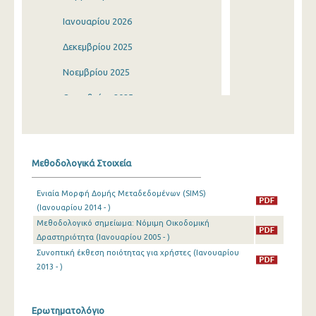
Ιανουαρίου 2026
Δεκεμβρίου 2025
Νοεμβρίου 2025
Οκτωβρίου 2025
Σεπτεμβρίου 2025
Αυγούστου 2025
Μεθοδολογικά Στοιχεία
Ιουλίου 2025
Ενιαία Μορφή Δομής Μεταδεδομένων (SIMS)
Ιουνίου 2025
(Ιανουαρίου 2014 - )
Μεθοδολογικό σημείωμα: Νόμιμη Οικοδομική
Μαΐου 2025
Δραστηριότητα (Ιανουαρίου 2005 - )
Απριλίου 2025
Συνοπτική έκθεση ποιότητας για χρήστες (Ιανουαρίου
2013 - )
Μαρτίου 2025
Φεβρουαρίου 2025
Ερωτηματολόγιο