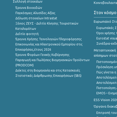
Συλλογή στοιχείων
Κοινοβουλευτι
Έρευνα Βοοειδών
Στον κόσμο
Παγκόσμιες Αλυσίδες Αξίας
Δήλωση στοιχείων Intrastat
Ευρωπαϊκό Στα
Ξένιος ΖΕΥΣ - Δελτίο Κίνησης Τουριστικών
Ευρωπαϊκές Στ
Καταλυμάτων
Όροι χρήσης 
Δελτίο φοιτητή
Eurostat visua
Έρευνα Χρήσης Τεχνολογιών Πληροφόρησης
Συνέδρια-εκδ
Επικοινωνίας και Ηλεκτρονικού Εμπορίου στις
Επιχειρήσεις,έτους 2026
Μεταπτυχιακή 
Έρευνα Φορέων Γενικής Κυβέρνησης
επίσημων στατ
Παραγωγή και Πωλήσεις Βιομηχανικών Προϊόντων
Πιστοποιημέν
(PRODCOM)
Πρόσκληση υ
Δείκτες στη Βιομηχανία και στις Κατασκευές
Πώς γίνεται 
Στατιστικές Διάρθρωσης Επιχειρήσεων (SBS)
Αποτελέσματ
Αποτελέσματ
Πιστοποίηση 
EMOS – Ενημε
ESS Vision 202
Όργανα διακυ
Επιτροπή του