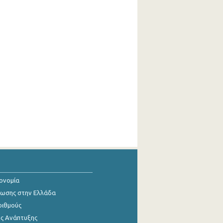
κονομία
ίωσης στην Ελλάδα
ριθμούς
ης Ανάπτυξης