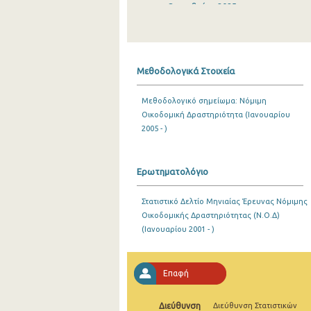
Οκτωβρίου 2025
Σεπτεμβρίου 2025
Αυγούστου 2025
Μεθοδολογικά Στοιχεία
Ιουλίου 2025
Μεθοδολογικό σημείωμα: Νόμιμη
Ιουνίου 2025
Οικοδομική Δραστηριότητα (Ιανουαρίου
2005 - )
Μαΐου 2025
Απριλίου 2025
Ερωτηματολόγιο
Μαρτίου 2025
Στατιστικό Δελτίο Μηνιαίας Έρευνας Νόμιμης
Φεβρουαρίου 2025
Οικοδομικής Δραστηριότητας (Ν.Ο.Δ)
(Ιανουαρίου 2001 - )
Ιανουαρίου 2025
Δεκεμβρίου 2024
Επαφή
Νοεμβρίου 2024
Διεύθυνση
Οκτωβρίου 2024
Διεύθυνση Στατιστικών