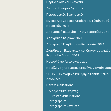
Περιβάλλον και Ενέργεια
Διεθνές Εμπόριο Αγαθών
Αυγούστου 2022
Πειραματικές Στατιστικές
Ιουλίου 2022
Γενικές Απογραφές Κτιρίων και Πληθυσμού-
Κατοικιών 2011
Ιουνίου 2022
Απογραφή Γεωργίας – Κτηνοτροφίας 2021
Μαΐου 2022
Απογραφή Κτιρίων 2021
Απριλίου 2022
Απογραφή Πληθυσμού-Κατοικιών 2021
Διάρθρωση Γεωργικών και Κτηνοτροφικών
Μαρτίου 2022
Εκμεταλλεύσεων 2023
Ημερολόγιο Ανακοινώσεων
Φεβρουαρίου 2022
Κατάλογος προγραμματισμένων αναθεωρ
Ιανουαρίου 2022
SDDS - Οικονομικά και Χρηματοπιστωτικά
δεδομένα
Δεκεμβρίου 2021
Data visualisations
Δεκεμβρίου 2021
Διαδραστικοί χάρτες
Eurostat visualisations
Νοεμβρίου 2021
Infographics
infographics κατά έτη
Οκτωβρίου 2021