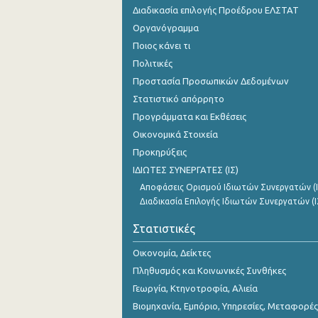
Σεπτεμβρίου 2023
Διαδικασία επιλογής Προέδρου ΕΛΣΤΑΤ
Οργανόγραμμα
Αυγούστου 2023
Ποιος κάνει τι
Ιουλίου 2023
Πολιτικές
Προστασία Προσωπικών Δεδομένων
Ιουνίου 2023
Στατιστικό απόρρητο
Μαΐου 2023
Προγράμματα και Εκθέσεις
Οικονομικά Στοιχεία
Απριλίου 2023
Προκηρύξεις
Μαρτίου 2023
ΙΔΙΩΤΕΣ ΣΥΝΕΡΓΑΤΕΣ (ΙΣ)
Αποφάσεις Ορισμού Ιδιωτών Συνεργατών (Ι
Φεβρουαρίου 2023
Διαδικασία Επιλογής Ιδιωτών Συνεργατών (Ι
Ιανουαρίου 2023
Στατιστικές
Δεκεμβρίου 2022
Οικονομία, Δείκτες
Νοεμβρίου 2022
Πληθυσμός και Κοινωνικές Συνθήκες
Γεωργία, Κτηνοτροφία, Αλιεία
Οκτωβρίου 2022
Βιομηχανία, Εμπόριο, Υπηρεσίες, Μεταφορές
Σεπτεμβρίου 2022