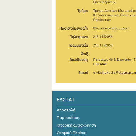
Επιχειρήσεων
Σεπτεμβρίου 2024
Τμήμα
Τμήμα Δεικτών Μεταποίησ
Κατασκευών και Βιομηχαν
Αυγούστου 2024
Προϊόντων
Προϊστάμενος/η
Βλαχοκώστα Ευρυδίκη
Ιουλίου 2024
Τηλέφωνα
213 1352056
Ιουνίου 2024
Γραμματεία
213 1352058
Μαΐου 2024
Φαξ
Διεύθυνση
Πειραιώς 46 & Επονιτών, Τ
Απριλίου 2024
ΠΕΙΡΑΙΑΣ
Email
e.vlachokosta@statistics.g
Μαρτίου 2024
Φεβρουαρίου 2024
Ιανουαρίου 2024
ΕΛΣΤΑΤ
Δεκεμβρίου 2023
Αποστολή
Παρουσίαση
Νοεμβρίου 2023
Ιστορική ανασκόπηση
Οκτωβρίου 2023
Θεσμικό Πλαίσιο