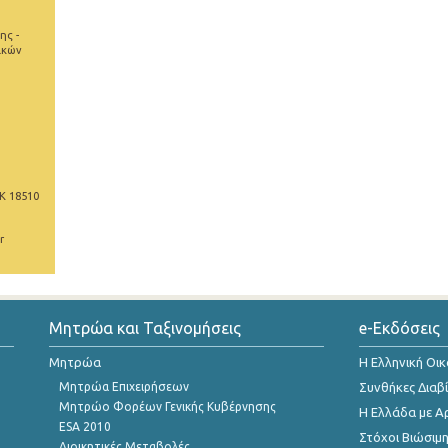
ης -
ικών
Κ 18510
r
Μητρώα και Ταξινομήσεις
e-Εκδόσεις
Μητρώα
Η Ελληνική Οι
Μητρώα Επιχειρήσεων
Συνθήκες Διαβ
Μητρώο Φορέων Γενικής Κυβέρνησης
Η Ελλάδα με Α
ESA 2010
Στόχοι Βιώσιμ
Διοικητικές Μεταβολές