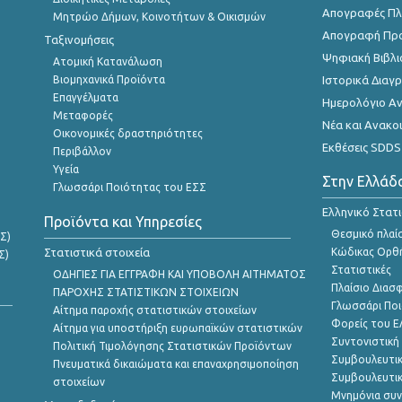
Απογραφές Πλη
Μητρώο Δήμων, Κοινοτήτων & Οικισμών
Απογραφή Πρ
Ταξινομήσεις
Ψηφιακή Βιβλι
Ατομική Κατανάλωση
Βιομηχανικά Προϊόντα
Ιστορικά Δια
Επαγγέλματα
Ημερολόγιο Α
Μεταφορές
Νέα και Ανακο
Οικονομικές δραστηριότητες
Εκθέσεις SDDS
Περιβάλλον
Υγεία
Στην Ελλάδ
Γλωσσάρι Ποιότητας του ΕΣΣ
Ελληνικό Στατ
Προϊόντα και Υπηρεσίες
Θεσμικό πλαί
Σ)
Στατιστικά στοιχεία
Κώδικας Ορθή
Σ)
Στατιστικές
ΟΔΗΓΙΕΣ ΓΙΑ ΕΓΓΡΑΦΗ ΚΑΙ ΥΠΟΒΟΛΗ ΑΙΤΗΜΑΤΟΣ
Πλαίσιο Διασ
ΠΑΡΟΧΗΣ ΣΤΑΤΙΣΤΙΚΩΝ ΣΤΟΙΧΕΙΩΝ
Γλωσσάρι Ποι
Αίτημα παροχής στατιστικών στοιχείων
Φορείς του 
Αίτημα για υποστήριξη ευρωπαϊκών στατιστικών
Συντονιστική
Πολιτική Τιμολόγησης Στατιστικών Προϊόντων
Συμβουλευτικ
Πνευματικά δικαιώματα και επαναχρησιμοποίηση
Συμβουλευτικ
στοιχείων
Μνημόνια συν