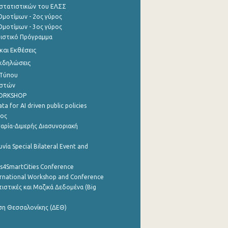
στατιστικών του ΕΛΣΣ
μοτίμων - 2ος γύρος
μοτίμων - 3ος γύρος
τιστικό Πρόγραμμα
αι Εκθέσεις
Εκδηλώσεις
 Τύπου
ηστών
WORKSHOP
a for AI driven public policies
ρος
αρία-Διμερής Διασυνοριακή
νία Special Bilateral Event and
cs4SmartCities Conference
ernational Workshop and Conference
ιστικές και Μαζικά Δεδομένα (Big
ση Θεσσαλονίκης (ΔΕΘ)