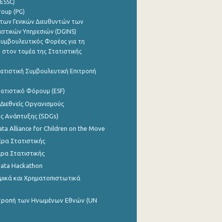
ESSC)
roup (PG)
των Γενικών Διευθυντών των
ιστικών Υπηρεσιών (DGINS)
υμβουλευτικός Φορέας για τη
 στον τομέα της Στατιστικής
ατιστική Συμβουλευτική Επιτροπή
ατιστικό Φόρουμ (ESF)
 Διεθνείς Οργανισμούς
ης Ανάπτυξης (SDGs)
ata Alliance for Children on the Move
ρα Στατιστικής
ρα Στατιστικής
Data Hackathon
μικά και Χρηματοπιστωτικά
ιτροπή των Ηνωμένων Εθνών (UN