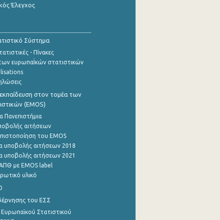
κός Έλεγχος
τιστικό Σύστημα
ατιστικές - Πίνακες
των ευρωπαΪκών στατιστικών
lisations
ηλώσεις
εκπαίδευση στον τομέα των
ιστικών (EMOS)
α Πανεπιστήμια
ποβολής αιτήσεων
η πιστοποίηση του EMOS
α υποβολής αιτήσεων 2018
α υποβολής αιτήσεων 2021
ΑΠΘ με EMOS label
ρωτικό υλικό
0
βέρνησης του ΕΣΣ
 Ευρωπαϊκού Στατιστικού