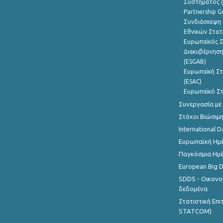
Συστήματος (
Partnership G
Συνδιάσκεψη 
Εθνικών Στατ
Ευρωπαϊκός Σ
Διακυβέρνηση
(ESGAB)
Ευρωπαϊκή Στ
(ESAC)
Ευρωπαϊκό Στ
Συνεργασία με
Στόχοι Βιώσιμ
International D
Ευρωπαϊκή Ημέ
Παγκόσμια Ημέ
European Big 
SDDS - Οικονο
δεδομένα
Στατιστική Επ
STATCOM)