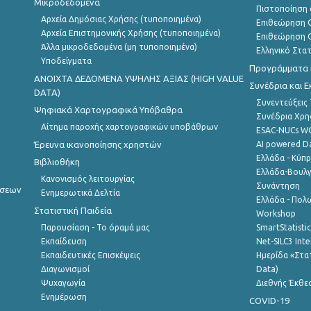
Μικροδεδομένα
Πιστοποίηση 
Αρχεία Δημόσιας Χρήσης (τυποποιημένα)
Επιθεώρηση Ο
Αρχεία Επιστημονικής Χρήσης (τυποποιημένα)
Επιθεώρηση Ο
Άλλα μικροδεδομένα (μη τυποποιημένα)
Ελληνικό Στα
Υποδείγματα
Προγράμματα κ
ANOIXTA ΔΕΔΟΜΕΝΑ ΥΨΗΛΗΣ ΑΞΙΑΣ (HIGH VALUE
Συνέδρια και 
DATA)
Συνεντεύξεις
Ψηφιακά Χαρτογραφικά Υπόβαθρα
Συνέδρια Χρ
Αίτημα παροχής χαρτογραφικών υποβάθρων
ESAC-NUCs 
Έρευνα ικανοποίησης χρηστών
AI powered Dat
Ελλάδα - Κύπ
Βιβλιοθήκη
Ελλάδα-Βουλγ
Κανονισμός λειτουργίας
Συνάντηση
ήσεων
Ενημερωτικά Δελτία
Ελλάδα - Πολω
Στατιστική Παιδεία
Workshop
Παρουσίαση - Το όραμά μας
SmartStatisti
Εκπαίδευση
Net-SILC3 Int
Εκπαιδευτικές Επισκέψεις
Ημερίδα «Στατ
Διαγωνισμοί
Data)
Ψυχαγωγία
Διεθνής Έκθε
Ενημέρωση
COVID-19