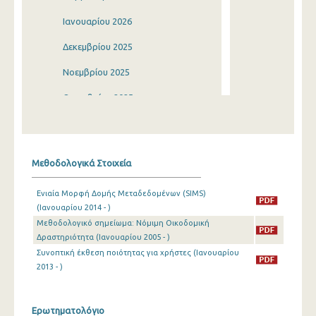
Ιανουαρίου 2026
Δεκεμβρίου 2025
Νοεμβρίου 2025
Οκτωβρίου 2025
Σεπτεμβρίου 2025
Αυγούστου 2025
Μεθοδολογικά Στοιχεία
Ιουλίου 2025
Ενιαία Μορφή Δομής Μεταδεδομένων (SIMS)
Ιουνίου 2025
(Ιανουαρίου 2014 - )
Μεθοδολογικό σημείωμα: Νόμιμη Οικοδομική
Μαΐου 2025
Δραστηριότητα (Ιανουαρίου 2005 - )
Απριλίου 2025
Συνοπτική έκθεση ποιότητας για χρήστες (Ιανουαρίου
2013 - )
Μαρτίου 2025
Φεβρουαρίου 2025
Ερωτηματολόγιο