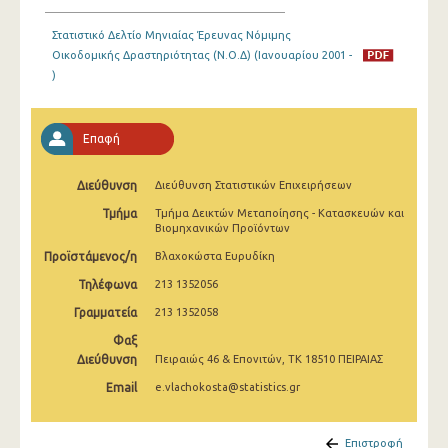
Ιανουαρίου 2025
Στατιστικό Δελτίο Μηνιαίας Έρευνας Νόμιμης
Δεκεμβρίου 2024
Οικοδομικής Δραστηριότητας (Ν.Ο.Δ) (Ιανουαρίου 2001 -
)
Νοεμβρίου 2024
Οκτωβρίου 2024
Επαφή
Σεπτεμβρίου 2024
Διεύθυνση
Διεύθυνση Στατιστικών Επιχειρήσεων
Αυγούστου 2024
Τμήμα
Τμήμα Δεικτών Μεταποίησης - Κατασκευών και
Βιομηχανικών Προϊόντων
Ιουλίου 2024
Προϊστάμενος/η
Βλαχοκώστα Ευρυδίκη
Ιουνίου 2024
Τηλέφωνα
213 1352056
Μαΐου 2024
Γραμματεία
213 1352058
Απριλίου 2024
Φαξ
Διεύθυνση
Πειραιώς 46 & Επονιτών, ΤΚ 18510 ΠΕΙΡΑΙΑΣ
Μαρτίου 2024
Email
e.vlachokosta@statistics.gr
Φεβρουαρίου 2024
Επιστροφή
Ιανουαρίου 2024