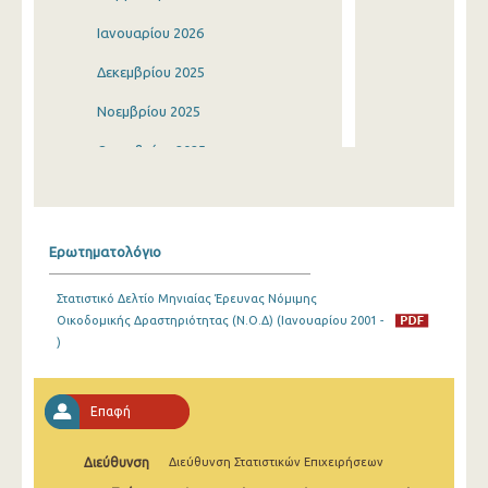
Ιανουαρίου 2026
Δεκεμβρίου 2025
Νοεμβρίου 2025
Οκτωβρίου 2025
Σεπτεμβρίου 2025
Αυγούστου 2025
Ερωτηματολόγιο
Ιουλίου 2025
Στατιστικό Δελτίο Μηνιαίας Έρευνας Νόμιμης
Ιουνίου 2025
Οικοδομικής Δραστηριότητας (Ν.Ο.Δ) (Ιανουαρίου 2001 -
)
Μαΐου 2025
Απριλίου 2025
Επαφή
Μαρτίου 2025
Διεύθυνση
Διεύθυνση Στατιστικών Επιχειρήσεων
Φεβρουαρίου 2025