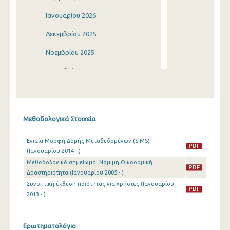
Ιανουαρίου 2026
Δεκεμβρίου 2025
Νοεμβρίου 2025
Οκτωβρίου 2025
Σεπτεμβρίου 2025
Αυγούστου 2025
Μεθοδολογικά Στοιχεία
Ιουλίου 2025
Ενιαία Μορφή Δομής Μεταδεδομένων (SIMS)
Ιουνίου 2025
(Ιανουαρίου 2014 - )
Μεθοδολογικό σημείωμα: Νόμιμη Οικοδομική
Μαΐου 2025
Δραστηριότητα (Ιανουαρίου 2005 - )
Απριλίου 2025
Συνοπτική έκθεση ποιότητας για χρήστες (Ιανουαρίου
2013 - )
Μαρτίου 2025
Φεβρουαρίου 2025
Ερωτηματολόγιο