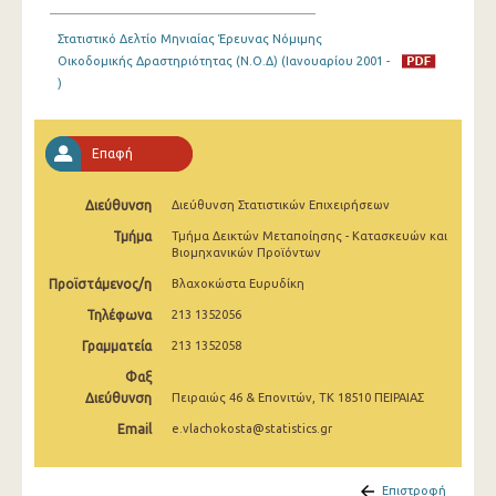
Ιανουαρίου 2025
Στατιστικό Δελτίο Μηνιαίας Έρευνας Νόμιμης
Δεκεμβρίου 2024
Οικοδομικής Δραστηριότητας (Ν.Ο.Δ) (Ιανουαρίου 2001 -
)
Νοεμβρίου 2024
Οκτωβρίου 2024
Επαφή
Σεπτεμβρίου 2024
Διεύθυνση
Διεύθυνση Στατιστικών Επιχειρήσεων
Αυγούστου 2024
Τμήμα
Τμήμα Δεικτών Μεταποίησης - Κατασκευών και
Βιομηχανικών Προϊόντων
Ιουλίου 2024
Προϊστάμενος/η
Βλαχοκώστα Ευρυδίκη
Ιουνίου 2024
Τηλέφωνα
213 1352056
Μαΐου 2024
Γραμματεία
213 1352058
Απριλίου 2024
Φαξ
Διεύθυνση
Πειραιώς 46 & Επονιτών, ΤΚ 18510 ΠΕΙΡΑΙΑΣ
Μαρτίου 2024
Email
e.vlachokosta@statistics.gr
Φεβρουαρίου 2024
Επιστροφή
Ιανουαρίου 2024