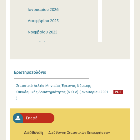
Ιανουαρίου 2026
Δεκεμβρίου 2025
Νοεμβρίου 2025
Οκτωβρίου 2025
Σεπτεμβρίου 2025
Αυγούστου 2025
Ερωτηματολόγιο
Ιουλίου 2025
Στατιστικό Δελτίο Μηνιαίας Έρευνας Νόμιμης
Ιουνίου 2025
Οικοδομικής Δραστηριότητας (Ν.Ο.Δ) (Ιανουαρίου 2001 -
)
Μαΐου 2025
Απριλίου 2025
Επαφή
Μαρτίου 2025
Διεύθυνση
Διεύθυνση Στατιστικών Επιχειρήσεων
Φεβρουαρίου 2025