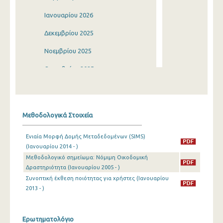
Ιανουαρίου 2026
Δεκεμβρίου 2025
Νοεμβρίου 2025
Οκτωβρίου 2025
Σεπτεμβρίου 2025
Αυγούστου 2025
Μεθοδολογικά Στοιχεία
Ιουλίου 2025
Ενιαία Μορφή Δομής Μεταδεδομένων (SIMS)
Ιουνίου 2025
(Ιανουαρίου 2014 - )
Μεθοδολογικό σημείωμα: Νόμιμη Οικοδομική
Μαΐου 2025
Δραστηριότητα (Ιανουαρίου 2005 - )
Απριλίου 2025
Συνοπτική έκθεση ποιότητας για χρήστες (Ιανουαρίου
2013 - )
Μαρτίου 2025
Φεβρουαρίου 2025
Ερωτηματολόγιο