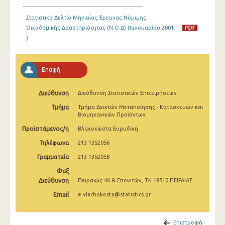
Ιανουαρίου 2025
Στατιστικό Δελτίο Μηνιαίας Έρευνας Νόμιμης
Δεκεμβρίου 2024
Οικοδομικής Δραστηριότητας (Ν.Ο.Δ) (Ιανουαρίου 2001 -
)
Νοεμβρίου 2024
Οκτωβρίου 2024
Επαφή
Σεπτεμβρίου 2024
Διεύθυνση
Διεύθυνση Στατιστικών Επιχειρήσεων
Αυγούστου 2024
Τμήμα
Τμήμα Δεικτών Μεταποίησης - Κατασκευών και
Βιομηχανικών Προϊόντων
Ιουλίου 2024
Προϊστάμενος/η
Βλαχοκώστα Ευρυδίκη
Ιουνίου 2024
Τηλέφωνα
213 1352056
Μαΐου 2024
Γραμματεία
213 1352058
Απριλίου 2024
Φαξ
Διεύθυνση
Πειραιώς 46 & Επονιτών, ΤΚ 18510 ΠΕΙΡΑΙΑΣ
Μαρτίου 2024
Email
e.vlachokosta@statistics.gr
Φεβρουαρίου 2024
Επιστροφή
Ιανουαρίου 2024