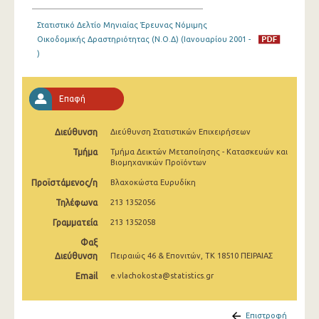
Ιανουαρίου 2025
Στατιστικό Δελτίο Μηνιαίας Έρευνας Νόμιμης
Δεκεμβρίου 2024
Οικοδομικής Δραστηριότητας (Ν.Ο.Δ) (Ιανουαρίου 2001 -
)
Νοεμβρίου 2024
Οκτωβρίου 2024
Επαφή
Σεπτεμβρίου 2024
Διεύθυνση
Διεύθυνση Στατιστικών Επιχειρήσεων
Αυγούστου 2024
Τμήμα
Τμήμα Δεικτών Μεταποίησης - Κατασκευών και
Βιομηχανικών Προϊόντων
Ιουλίου 2024
Προϊστάμενος/η
Βλαχοκώστα Ευρυδίκη
Ιουνίου 2024
Τηλέφωνα
213 1352056
Μαΐου 2024
Γραμματεία
213 1352058
Απριλίου 2024
Φαξ
Διεύθυνση
Πειραιώς 46 & Επονιτών, ΤΚ 18510 ΠΕΙΡΑΙΑΣ
Μαρτίου 2024
Email
e.vlachokosta@statistics.gr
Φεβρουαρίου 2024
Επιστροφή
Ιανουαρίου 2024