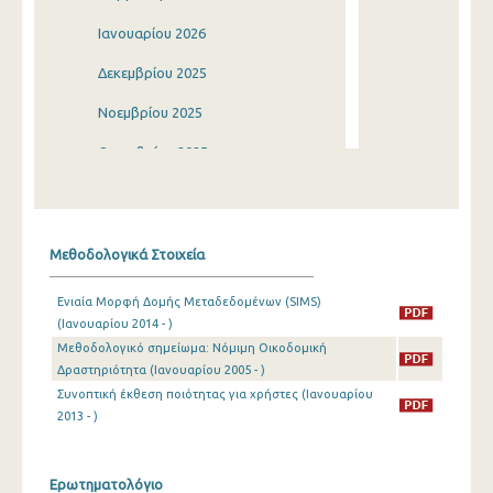
Ιανουαρίου 2026
Δεκεμβρίου 2025
Νοεμβρίου 2025
Οκτωβρίου 2025
Σεπτεμβρίου 2025
Αυγούστου 2025
Μεθοδολογικά Στοιχεία
Ιουλίου 2025
Ενιαία Μορφή Δομής Μεταδεδομένων (SIMS)
Ιουνίου 2025
(Ιανουαρίου 2014 - )
Μεθοδολογικό σημείωμα: Νόμιμη Οικοδομική
Μαΐου 2025
Δραστηριότητα (Ιανουαρίου 2005 - )
Απριλίου 2025
Συνοπτική έκθεση ποιότητας για χρήστες (Ιανουαρίου
2013 - )
Μαρτίου 2025
Φεβρουαρίου 2025
Ερωτηματολόγιο