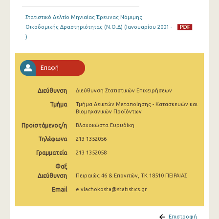
Ιανουαρίου 2025
Στατιστικό Δελτίο Μηνιαίας Έρευνας Νόμιμης
Δεκεμβρίου 2024
Οικοδομικής Δραστηριότητας (Ν.Ο.Δ) (Ιανουαρίου 2001 -
)
Νοεμβρίου 2024
Οκτωβρίου 2024
Επαφή
Σεπτεμβρίου 2024
Διεύθυνση
Διεύθυνση Στατιστικών Επιχειρήσεων
Αυγούστου 2024
Τμήμα
Τμήμα Δεικτών Μεταποίησης - Κατασκευών και
Βιομηχανικών Προϊόντων
Ιουλίου 2024
Προϊστάμενος/η
Βλαχοκώστα Ευρυδίκη
Ιουνίου 2024
Τηλέφωνα
213 1352056
Μαΐου 2024
Γραμματεία
213 1352058
Απριλίου 2024
Φαξ
Διεύθυνση
Πειραιώς 46 & Επονιτών, ΤΚ 18510 ΠΕΙΡΑΙΑΣ
Μαρτίου 2024
Email
e.vlachokosta@statistics.gr
Φεβρουαρίου 2024
Επιστροφή
Ιανουαρίου 2024