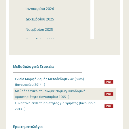
Ιανουαρίου 2026
Δεκεμβρίου 2025
Νοεμβρίου 2025
Οκτωβρίου 2025
Σεπτεμβρίου 2025
Αυγούστου 2025
Μεθοδολογικά Στοιχεία
Ιουλίου 2025
Ενιαία Μορφή Δομής Μεταδεδομένων (SIMS)
Ιουνίου 2025
(Ιανουαρίου 2014 - )
Μεθοδολογικό σημείωμα: Νόμιμη Οικοδομική
Μαΐου 2025
Δραστηριότητα (Ιανουαρίου 2005 - )
Απριλίου 2025
Συνοπτική έκθεση ποιότητας για χρήστες (Ιανουαρίου
2013 - )
Μαρτίου 2025
Φεβρουαρίου 2025
Ερωτηματολόγιο