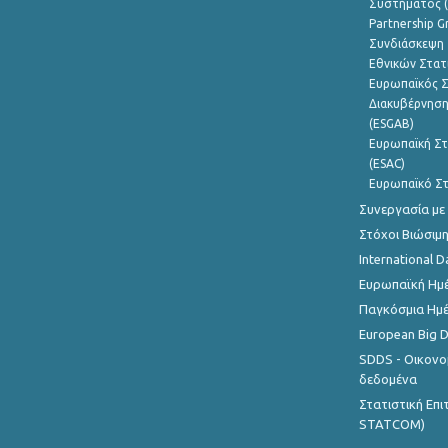
Συστήματος (
Partnership G
Συνδιάσκεψη 
Εθνικών Στατ
Ευρωπαϊκός Σ
Διακυβέρνηση
(ESGAB)
Ευρωπαϊκή Στ
(ESAC)
Ευρωπαϊκό Στ
Συνεργασία με
Στόχοι Βιώσιμ
International D
Ευρωπαϊκή Ημέ
Παγκόσμια Ημέ
European Big 
SDDS - Οικονο
δεδομένα
Στατιστική Επ
STATCOM)