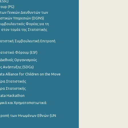
ESSC)
roup (PG)
των Γενικών Διευθυντών των
ιστικών Υπηρεσιών (DGINS)
υμβουλευτικός Φορέας για τη
 στον τομέα της Στατιστικής
ατιστική Συμβουλευτική Επιτροπή
ατιστικό Φόρουμ (ESF)
 Διεθνείς Οργανισμούς
ης Ανάπτυξης (SDGs)
ata Alliance for Children on the Move
ρα Στατιστικής
ρα Στατιστικής
Data Hackathon
μικά και Χρηματοπιστωτικά
ιτροπή των Ηνωμένων Εθνών (UN