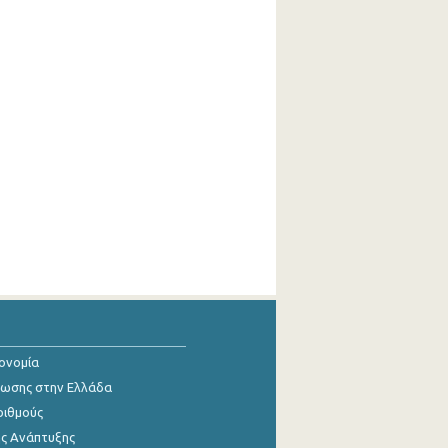
κονομία
ίωσης στην Ελλάδα
ριθμούς
ης Ανάπτυξης