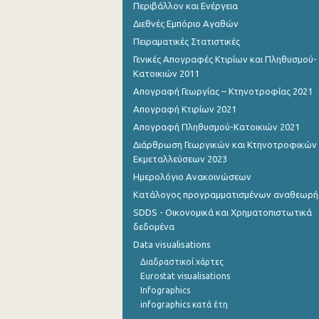
Περιβάλλον και Ενέργεια
Διεθνές Εμπόριο Αγαθών
Αυγούστου 2022
Πειραματικές Στατιστικές
Ιουλίου 2022
Γενικές Απογραφές Κτιρίων και Πληθυσμού-
Κατοικιών 2011
Ιουνίου 2022
Απογραφή Γεωργίας – Κτηνοτροφίας 2021
Μαΐου 2022
Απογραφή Κτιρίων 2021
Απριλίου 2022
Απογραφή Πληθυσμού-Κατοικιών 2021
Διάρθρωση Γεωργικών και Κτηνοτροφικών
Μαρτίου 2022
Εκμεταλλεύσεων 2023
Ημερολόγιο Ανακοινώσεων
Φεβρουαρίου 2022
Κατάλογος προγραμματισμένων αναθεωρ
Ιανουαρίου 2022
SDDS - Οικονομικά και Χρηματοπιστωτικά
δεδομένα
Δεκεμβρίου 2021
Data visualisations
Δεκεμβρίου 2021
Διαδραστικοί χάρτες
Eurostat visualisations
Νοεμβρίου 2021
Infographics
infographics κατά έτη
Οκτωβρίου 2021