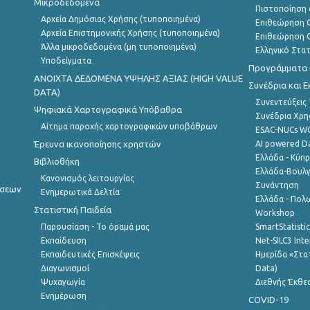
Μικροδεδομένα
Πιστοποίηση 
Αρχεία Δημόσιας Χρήσης (τυποποιημένα)
Επιθεώρηση Ο
Αρχεία Επιστημονικής Χρήσης (τυποποιημένα)
Επιθεώρηση Ο
Άλλα μικροδεδομένα (μη τυποποιημένα)
Ελληνικό Στα
Υποδείγματα
Προγράμματα κ
ANOIXTA ΔΕΔΟΜΕΝΑ ΥΨΗΛΗΣ ΑΞΙΑΣ (HIGH VALUE
Συνέδρια και 
DATA)
Συνεντεύξεις
Ψηφιακά Χαρτογραφικά Υπόβαθρα
Συνέδρια Χρ
Αίτημα παροχής χαρτογραφικών υποβάθρων
ESAC-NUCs 
Έρευνα ικανοποίησης χρηστών
AI powered Dat
Ελλάδα - Κύπ
Βιβλιοθήκη
Ελλάδα-Βουλγ
Κανονισμός λειτουργίας
Συνάντηση
ήσεων
Ενημερωτικά Δελτία
Ελλάδα - Πολω
Στατιστική Παιδεία
Workshop
Παρουσίαση - Το όραμά μας
SmartStatisti
Εκπαίδευση
Net-SILC3 Int
Εκπαιδευτικές Επισκέψεις
Ημερίδα «Στατ
Διαγωνισμοί
Data)
Ψυχαγωγία
Διεθνής Έκθε
Ενημέρωση
COVID-19