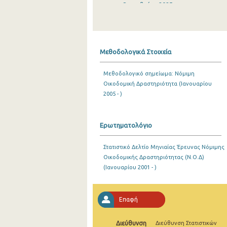
Οκτωβρίου 2025
Σεπτεμβρίου 2025
Αυγούστου 2025
Μεθοδολογικά Στοιχεία
Ιουλίου 2025
Μεθοδολογικό σημείωμα: Νόμιμη
Ιουνίου 2025
Οικοδομική Δραστηριότητα (Ιανουαρίου
2005 - )
Μαΐου 2025
Απριλίου 2025
Ερωτηματολόγιο
Μαρτίου 2025
Στατιστικό Δελτίο Μηνιαίας Έρευνας Νόμιμης
Φεβρουαρίου 2025
Οικοδομικής Δραστηριότητας (Ν.Ο.Δ)
(Ιανουαρίου 2001 - )
Ιανουαρίου 2025
Δεκεμβρίου 2024
Επαφή
Νοεμβρίου 2024
Διεύθυνση
Οκτωβρίου 2024
Διεύθυνση Στατιστικών