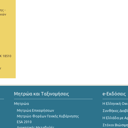
ης -
ικών
Κ 18510
r
Μητρώα και Ταξινομήσεις
e-Εκδόσεις
Μητρώα
Η Ελληνική Οι
Μητρώα Επιχειρήσεων
Συνθήκες Διαβ
Μητρώο Φορέων Γενικής Κυβέρνησης
Η Ελλάδα με Α
ESA 2010
Στόχοι Βιώσιμ
Διοικητικές Μεταβολές