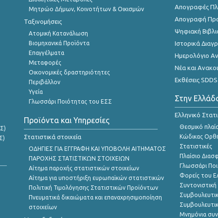
Απογραφές Πλη
Μητρώο Δήμων, Κοινοτήτων & Οικισμών
Απογραφή Πρ
Ταξινομήσεις
Ψηφιακή Βιβλι
Ατομική Κατανάλωση
Βιομηχανικά Προϊόντα
Ιστορικά Δια
Επαγγέλματα
Ημερολόγιο Α
Μεταφορές
Νέα και Ανακο
Οικονομικές δραστηριότητες
Εκθέσεις SDDS
Περιβάλλον
Υγεία
Στην Ελλάδ
Γλωσσάρι Ποιότητας του ΕΣΣ
Ελληνικό Στατ
Προϊόντα και Υπηρεσίες
Θεσμικό πλαί
Σ)
Στατιστικά στοιχεία
Κώδικας Ορθή
Σ)
Στατιστικές
ΟΔΗΓΙΕΣ ΓΙΑ ΕΓΓΡΑΦΗ ΚΑΙ ΥΠΟΒΟΛΗ ΑΙΤΗΜΑΤΟΣ
Πλαίσιο Διασ
ΠΑΡΟΧΗΣ ΣΤΑΤΙΣΤΙΚΩΝ ΣΤΟΙΧΕΙΩΝ
Γλωσσάρι Ποι
Αίτημα παροχής στατιστικών στοιχείων
Φορείς του 
Αίτημα για υποστήριξη ευρωπαϊκών στατιστικών
Συντονιστική
Πολιτική Τιμολόγησης Στατιστικών Προϊόντων
Συμβουλευτικ
Πνευματικά δικαιώματα και επαναχρησιμοποίηση
Συμβουλευτικ
στοιχείων
Μνημόνια συν