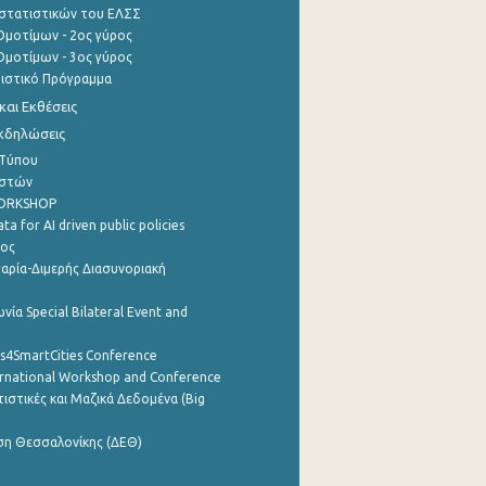
στατιστικών του ΕΛΣΣ
μοτίμων - 2ος γύρος
μοτίμων - 3ος γύρος
τιστικό Πρόγραμμα
αι Εκθέσεις
Εκδηλώσεις
 Τύπου
ηστών
WORKSHOP
a for AI driven public policies
ρος
αρία-Διμερής Διασυνοριακή
νία Special Bilateral Event and
cs4SmartCities Conference
ernational Workshop and Conference
ιστικές και Μαζικά Δεδομένα (Big
ση Θεσσαλονίκης (ΔΕΘ)