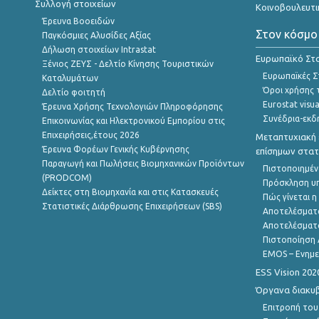
Συλλογή στοιχείων
Κοινοβουλευτι
Έρευνα Βοοειδών
Στον κόσμο
Παγκόσμιες Αλυσίδες Αξίας
Δήλωση στοιχείων Intrastat
Ευρωπαϊκό Στα
Ξένιος ΖΕΥΣ - Δελτίο Κίνησης Τουριστικών
Ευρωπαϊκές Στ
Καταλυμάτων
Όροι χρήσης 
Δελτίο φοιτητή
Eurostat visua
Έρευνα Χρήσης Τεχνολογιών Πληροφόρησης
Συνέδρια-εκδ
Επικοινωνίας και Ηλεκτρονικού Εμπορίου στις
Επιχειρήσεις,έτους 2026
Μεταπτυχιακή 
Έρευνα Φορέων Γενικής Κυβέρνησης
επίσημων στατ
Παραγωγή και Πωλήσεις Βιομηχανικών Προϊόντων
Πιστοποιημέν
(PRODCOM)
Πρόσκληση υ
Δείκτες στη Βιομηχανία και στις Κατασκευές
Πώς γίνεται 
Στατιστικές Διάρθρωσης Επιχειρήσεων (SBS)
Αποτελέσματ
Αποτελέσματ
Πιστοποίηση 
EMOS – Ενημε
ESS Vision 202
Όργανα διακυ
Επιτροπή του