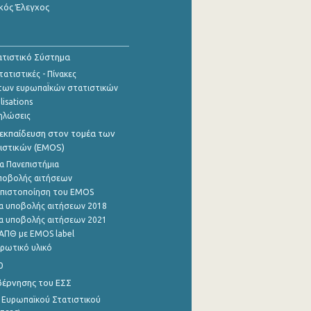
κός Έλεγχος
τιστικό Σύστημα
ατιστικές - Πίνακες
των ευρωπαΪκών στατιστικών
lisations
ηλώσεις
εκπαίδευση στον τομέα των
ιστικών (EMOS)
α Πανεπιστήμια
ποβολής αιτήσεων
η πιστοποίηση του EMOS
α υποβολής αιτήσεων 2018
α υποβολής αιτήσεων 2021
ΑΠΘ με EMOS label
ρωτικό υλικό
0
βέρνησης του ΕΣΣ
 Ευρωπαϊκού Στατιστικού