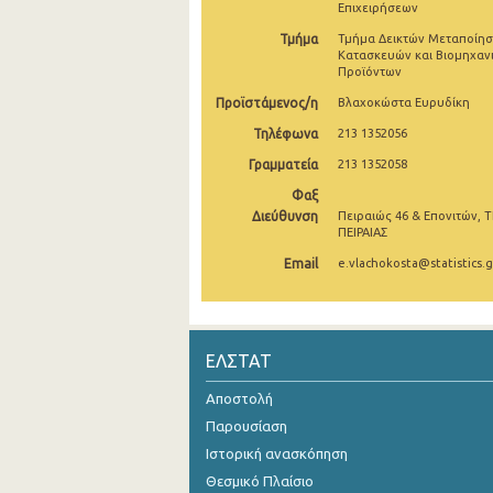
Επιχειρήσεων
Σεπτεμβρίου 2024
Τμήμα
Τμήμα Δεικτών Μεταποίησ
Κατασκευών και Βιομηχαν
Αυγούστου 2024
Προϊόντων
Προϊστάμενος/η
Βλαχοκώστα Ευρυδίκη
Ιουλίου 2024
Τηλέφωνα
213 1352056
Ιουνίου 2024
Γραμματεία
213 1352058
Μαΐου 2024
Φαξ
Διεύθυνση
Πειραιώς 46 & Επονιτών, Τ
Απριλίου 2024
ΠΕΙΡΑΙΑΣ
Email
e.vlachokosta@statistics.g
Μαρτίου 2024
Φεβρουαρίου 2024
Ιανουαρίου 2024
ΕΛΣΤΑΤ
Δεκεμβρίου 2023
Αποστολή
Παρουσίαση
Νοεμβρίου 2023
Ιστορική ανασκόπηση
Οκτωβρίου 2023
Θεσμικό Πλαίσιο