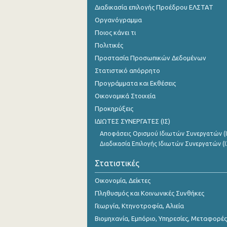
Σεπτεμβρίου 2023
Διαδικασία επιλογής Προέδρου ΕΛΣΤΑΤ
Οργανόγραμμα
Αυγούστου 2023
Ποιος κάνει τι
Ιουλίου 2023
Πολιτικές
Προστασία Προσωπικών Δεδομένων
Ιουνίου 2023
Στατιστικό απόρρητο
Μαΐου 2023
Προγράμματα και Εκθέσεις
Οικονομικά Στοιχεία
Απριλίου 2023
Προκηρύξεις
Μαρτίου 2023
ΙΔΙΩΤΕΣ ΣΥΝΕΡΓΑΤΕΣ (ΙΣ)
Αποφάσεις Ορισμού Ιδιωτών Συνεργατών (Ι
Φεβρουαρίου 2023
Διαδικασία Επιλογής Ιδιωτών Συνεργατών (Ι
Ιανουαρίου 2023
Στατιστικές
Δεκεμβρίου 2022
Οικονομία, Δείκτες
Νοεμβρίου 2022
Πληθυσμός και Κοινωνικές Συνθήκες
Γεωργία, Κτηνοτροφία, Αλιεία
Οκτωβρίου 2022
Βιομηχανία, Εμπόριο, Υπηρεσίες, Μεταφορές
Σεπτεμβρίου 2022