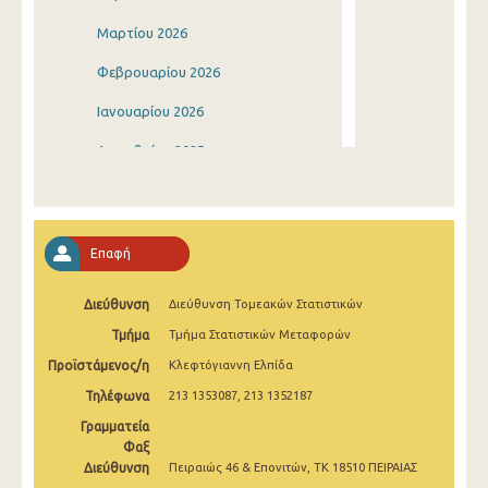
Μαρτίου 2026
Φεβρουαρίου 2026
Ιανουαρίου 2026
Δεκεμβρίου 2025
Νοεμβρίου 2025
Οκτωβρίου 2025
Επαφή
Σεπτεμβρίου 2025
Διεύθυνση
Διεύθυνση Τομεακών Στατιστικών
Αυγούστου 2025
Τμήμα
Τμήμα Στατιστικών Μεταφορών
Ιουλίου 2025
Προϊστάμενος/η
Κλεφτόγιαννη Ελπίδα
Ιουνίου 2025
Τηλέφωνα
213 1353087, 213 1352187
Μαΐου 2025
Γραμματεία
Φαξ
Απριλίου 2025
Διεύθυνση
Πειραιώς 46 & Επονιτών, ΤΚ 18510 ΠΕΙΡΑΙΑΣ