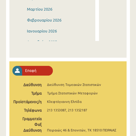
Μαρτίου 2026
Φεβρουαρίου 2026
Ιανουαρίου 2026
Δεκεμβρίου 2025
Νοεμβρίου 2025
Οκτωβρίου 2025
Επαφή
Σεπτεμβρίου 2025
Διεύθυνση
Διεύθυνση Τομεακών Στατιστικών
Αυγούστου 2025
Τμήμα
Τμήμα Στατιστικών Μεταφορών
Ιουλίου 2025
Προϊστάμενος/η
Κλεφτόγιαννη Ελπίδα
Ιουνίου 2025
Τηλέφωνα
213 1353087, 213 1352187
Μαΐου 2025
Γραμματεία
Φαξ
Απριλίου 2025
Διεύθυνση
Πειραιώς 46 & Επονιτών, ΤΚ 18510 ΠΕΙΡΑΙΑΣ