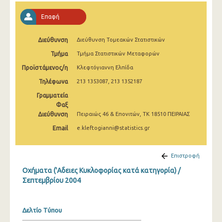
Μαρτίου 2025
Επαφή
Φεβρουαρίου 2025
Διεύθυνση
Διεύθυνση Τομεακών Στατιστικών
Ιανουαρίου 2025
Τμήμα
Τμήμα Στατιστικών Μεταφορών
Δεκεμβρίου 2024
Προϊστάμενος/η
Κλεφτόγιαννη Ελπίδα
Νοεμβρίου 2024
Τηλέφωνα
213 1353087, 213 1352187
Γραμματεία
Οκτωβρίου 2024
Φαξ
Σεπτεμβρίου 2024
Διεύθυνση
Πειραιώς 46 & Επονιτών, ΤΚ 18510 ΠΕΙΡΑΙΑΣ
Email
e.kleftogianni@statistics.gr
Αυγούστου 2024
Ιουλίου 2024
Επιστροφή
Ιουνίου 2024
Οχήματα ('Αδειες Κυκλοφορίας κατά κατηγορία) /
Σεπτεμβρίου 2004
Μαΐου 2024
Απριλίου 2024
Δελτίο Τύπου
Μαρτίου 2024