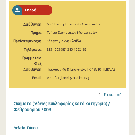
Μαρτίου 2025
Επαφή
Φεβρουαρίου 2025
Διεύθυνση
Διεύθυνση Τομεακών Στατιστικών
Ιανουαρίου 2025
Τμήμα
Τμήμα Στατιστικών Μεταφορών
Δεκεμβρίου 2024
Προϊστάμενος/η
Κλεφτόγιαννη Ελπίδα
Νοεμβρίου 2024
Τηλέφωνα
213 1353087, 213 1352187
Γραμματεία
Οκτωβρίου 2024
Φαξ
Σεπτεμβρίου 2024
Διεύθυνση
Πειραιώς 46 & Επονιτών, ΤΚ 18510 ΠΕΙΡΑΙΑΣ
Email
e.kleftogianni@statistics.gr
Αυγούστου 2024
Ιουλίου 2024
Επιστροφή
Ιουνίου 2024
Οχήματα ('Αδειες Κυκλοφορίας κατά κατηγορία) /
Φεβρουαρίου 2009
Μαΐου 2024
Απριλίου 2024
Δελτίο Τύπου
Μαρτίου 2024