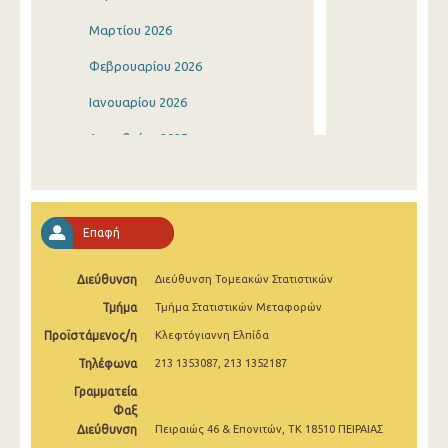
Μαρτίου 2026
Φεβρουαρίου 2026
Ιανουαρίου 2026
Δεκεμβρίου 2025
Νοεμβρίου 2025
Οκτωβρίου 2025
Επαφή
Σεπτεμβρίου 2025
Διεύθυνση
Διεύθυνση Τομεακών Στατιστικών
Αυγούστου 2025
Τμήμα
Τμήμα Στατιστικών Μεταφορών
Ιουλίου 2025
Προϊστάμενος/η
Κλεφτόγιαννη Ελπίδα
Ιουνίου 2025
Τηλέφωνα
213 1353087, 213 1352187
Μαΐου 2025
Γραμματεία
Φαξ
Απριλίου 2025
Διεύθυνση
Πειραιώς 46 & Επονιτών, ΤΚ 18510 ΠΕΙΡΑΙΑΣ