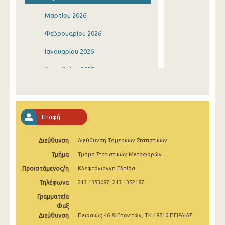
Μαρτίου 2026
Φεβρουαρίου 2026
Ιανουαρίου 2026
Δεκεμβρίου 2025
Νοεμβρίου 2025
Οκτωβρίου 2025
Επαφή
Σεπτεμβρίου 2025
Διεύθυνση
Διεύθυνση Τομεακών Στατιστικών
Αυγούστου 2025
Τμήμα
Τμήμα Στατιστικών Μεταφορών
Ιουλίου 2025
Προϊστάμενος/η
Κλεφτόγιαννη Ελπίδα
Ιουνίου 2025
Τηλέφωνα
213 1353087, 213 1352187
Μαΐου 2025
Γραμματεία
Φαξ
Απριλίου 2025
Διεύθυνση
Πειραιώς 46 & Επονιτών, ΤΚ 18510 ΠΕΙΡΑΙΑΣ