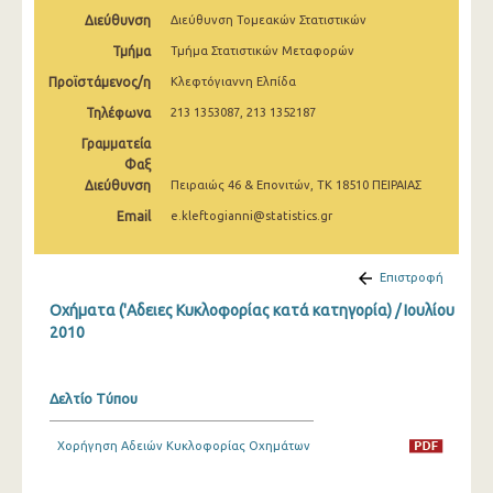
Μαρτίου 2025
Διεύθυνση
Διεύθυνση Τομεακών Στατιστικών
Τμήμα
Τμήμα Στατιστικών Μεταφορών
Φεβρουαρίου 2025
Προϊστάμενος/η
Κλεφτόγιαννη Ελπίδα
Ιανουαρίου 2025
Τηλέφωνα
213 1353087, 213 1352187
Δεκεμβρίου 2024
Γραμματεία
Φαξ
Νοεμβρίου 2024
Διεύθυνση
Πειραιώς 46 & Επονιτών, ΤΚ 18510 ΠΕΙΡΑΙΑΣ
Οκτωβρίου 2024
Email
e.kleftogianni@statistics.gr
Σεπτεμβρίου 2024
Επιστροφή
Αυγούστου 2024
Οχήματα ('Αδειες Κυκλοφορίας κατά κατηγορία) / Ιουλίου
2010
Ιουλίου 2024
Ιουνίου 2024
Δελτίο Τύπου
Μαΐου 2024
Χορήγηση Αδειών Κυκλοφορίας Οχημάτων
Απριλίου 2024
Μαρτίου 2024