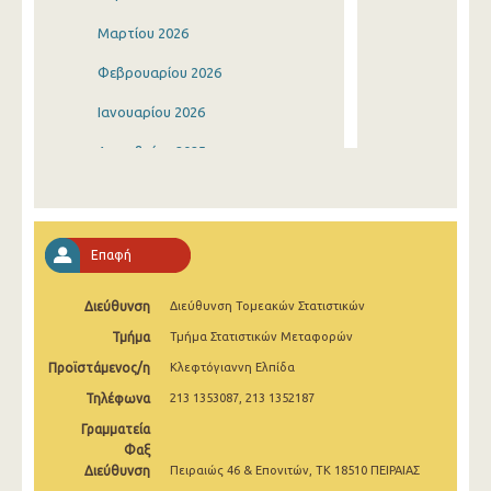
Μαρτίου 2026
Φεβρουαρίου 2026
Ιανουαρίου 2026
Δεκεμβρίου 2025
Νοεμβρίου 2025
Οκτωβρίου 2025
Επαφή
Σεπτεμβρίου 2025
Διεύθυνση
Διεύθυνση Τομεακών Στατιστικών
Αυγούστου 2025
Τμήμα
Τμήμα Στατιστικών Μεταφορών
Ιουλίου 2025
Προϊστάμενος/η
Κλεφτόγιαννη Ελπίδα
Ιουνίου 2025
Τηλέφωνα
213 1353087, 213 1352187
Μαΐου 2025
Γραμματεία
Φαξ
Απριλίου 2025
Διεύθυνση
Πειραιώς 46 & Επονιτών, ΤΚ 18510 ΠΕΙΡΑΙΑΣ