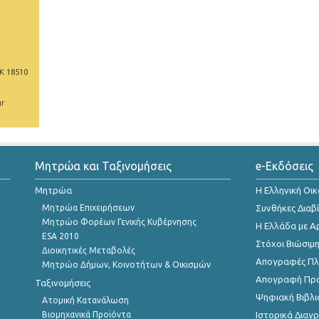
Κ 18510
gr
Μητρώα και Ταξινομήσεις
e-Εκδόσεις
Μητρώα
Η Ελληνική Οι
Μητρώα Επιχειρήσεων
Συνθήκες Διαβ
Μητρώο Φορέων Γενικής Κυβέρνησης
Η Ελλάδα με Α
ESA 2010
Στόχοι Βιώσιμ
Διοικητικές Μεταβολές
Απογραφές Πλη
Μητρώο Δήμων, Κοινοτήτων & Οικισμών
Απογραφή Πρ
Ταξινομήσεις
Ψηφιακή Βιβλι
Ατομική Κατανάλωση
Βιομηχανικά Προϊόντα
Ιστορικά Δια