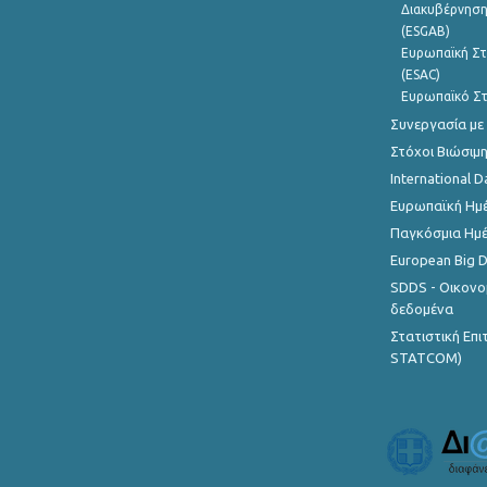
Διακυβέρνηση
(ESGAB)
Ευρωπαϊκή Στ
(ESAC)
Ευρωπαϊκό Στ
Συνεργασία με
Στόχοι Βιώσιμ
International D
Ευρωπαϊκή Ημέ
Παγκόσμια Ημέ
European Big 
SDDS - Οικονο
δεδομένα
Στατιστική Επ
STATCOM)