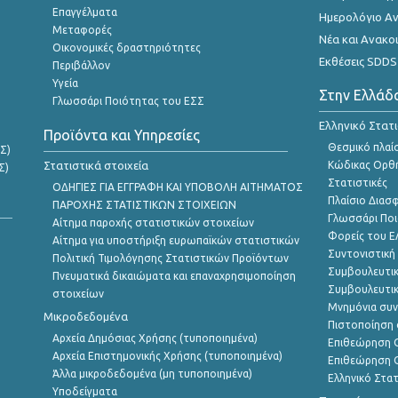
Επαγγέλματα
Ημερολόγιο Α
Μεταφορές
Νέα και Ανακο
Οικονομικές δραστηριότητες
Εκθέσεις SDDS
Περιβάλλον
Υγεία
Στην Ελλάδ
Γλωσσάρι Ποιότητας του ΕΣΣ
Ελληνικό Στατ
Προϊόντα και Υπηρεσίες
Θεσμικό πλαί
Σ)
Στατιστικά στοιχεία
Κώδικας Ορθή
Σ)
Στατιστικές
ΟΔΗΓΙΕΣ ΓΙΑ ΕΓΓΡΑΦΗ ΚΑΙ ΥΠΟΒΟΛΗ ΑΙΤΗΜΑΤΟΣ
Πλαίσιο Διασ
ΠΑΡΟΧΗΣ ΣΤΑΤΙΣΤΙΚΩΝ ΣΤΟΙΧΕΙΩΝ
Γλωσσάρι Ποι
Αίτημα παροχής στατιστικών στοιχείων
Φορείς του 
Αίτημα για υποστήριξη ευρωπαϊκών στατιστικών
Συντονιστική
Πολιτική Τιμολόγησης Στατιστικών Προϊόντων
Συμβουλευτικ
Πνευματικά δικαιώματα και επαναχρησιμοποίηση
Συμβουλευτικ
στοιχείων
Μνημόνια συν
Μικροδεδομένα
Πιστοποίηση 
Αρχεία Δημόσιας Χρήσης (τυποποιημένα)
Επιθεώρηση Ο
Αρχεία Επιστημονικής Χρήσης (τυποποιημένα)
Επιθεώρηση Ο
Άλλα μικροδεδομένα (μη τυποποιημένα)
Ελληνικό Στα
Υποδείγματα