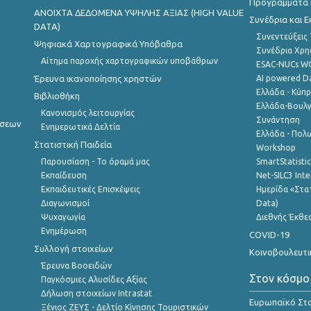
Προγράμματα κ
ANOIXTA ΔΕΔΟΜΕΝΑ ΥΨΗΛΗΣ ΑΞΙΑΣ (HIGH VALUE
Συνέδρια και 
DATA)
Συνεντεύξεις
Ψηφιακά Χαρτογραφικά Υπόβαθρα
Συνέδρια Χρ
Αίτημα παροχής χαρτογραφικών υποβάθρων
ESAC-NUCs 
Έρευνα ικανοποίησης χρηστών
AI powered Dat
Ελλάδα - Κύπ
Βιβλιοθήκη
Ελλάδα-Βουλγ
Κανονισμός λειτουργίας
Συνάντηση
ήσεων
Ενημερωτικά Δελτία
Ελλάδα - Πολω
Στατιστική Παιδεία
Workshop
Παρουσίαση - Το όραμά μας
SmartStatisti
Εκπαίδευση
Net-SILC3 Int
Εκπαιδευτικές Επισκέψεις
Ημερίδα «Στατ
Διαγωνισμοί
Data)
Ψυχαγωγία
Διεθνής Έκθε
Ενημέρωση
COVID-19
Συλλογή στοιχείων
Κοινοβουλευτι
Έρευνα Βοοειδών
Στον κόσμο
Παγκόσμιες Αλυσίδες Αξίας
Δήλωση στοιχείων Intrastat
Ευρωπαϊκό Στα
Ξένιος ΖΕΥΣ - Δελτίο Κίνησης Τουριστικών