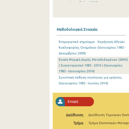
Δεκεμβρίου 2025
Νοεμβρίου 2025
Οκτωβρίου 2025
Μεθοδολογικά Στοιχεία
Σεπτεμβρίου 2025
Ενημερωτικό σημείωμα : Χορήγηση Αδειών
Αυγούστου 2025
Κυκλοφορίας Οχημάτων (Ιανουαρίου 1985 -
Δεκεμβρίου 2009)
Ιουλίου 2025
Ενιαία Μορφή Δομής Μεταδεδομένων (SIMS)
Ιουνίου 2025
( Συγκεντρωτικό 1985 - 2014 ) (Ιανουαρίου
1985 - Ιανουαρίου 2014)
Μαΐου 2025
Συνοπτική έκθεση ποιότητας για χρήστες
(Ιανουαρίου 1985 - Ιουνίου 2014)
Απριλίου 2025
Μαρτίου 2025
Επαφή
Φεβρουαρίου 2025
Διεύθυνση
Διεύθυνση Τομεακών Στατ
Ιανουαρίου 2025
Τμήμα
Τμήμα Στατιστικών Μετα
Δεκεμβρίου 2024