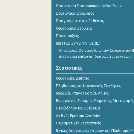
Νοεμβρίου 2023
Προστασία Προσωπικών Δεδομένων
Στατιστικό απόρρητο
Οκτωβρίου 2023
Προγράμματα και Εκθέσεις
Σεπτεμβρίου 2023
Οικονομικά Στοιχεία
Προκηρύξεις
Αυγούστου 2023
ΙΔΙΩΤΕΣ ΣΥΝΕΡΓΑΤΕΣ (ΙΣ)
Ιουλίου 2023
Αποφάσεις Ορισμού Ιδιωτών Συνεργατών (Ι
Διαδικασία Επιλογής Ιδιωτών Συνεργατών (Ι
Ιουνίου 2023
Στατιστικές
Μαΐου 2023
Οικονομία, Δείκτες
Απριλίου 2023
Πληθυσμός και Κοινωνικές Συνθήκες
Μαρτίου 2023
Γεωργία, Κτηνοτροφία, Αλιεία
Βιομηχανία, Εμπόριο, Υπηρεσίες, Μεταφορές
Φεβρουαρίου 2023
Περιβάλλον και Ενέργεια
Ιανουαρίου 2023
Διεθνές Εμπόριο Αγαθών
Δεκεμβρίου 2022
Πειραματικές Στατιστικές
Γενικές Απογραφές Κτιρίων και Πληθυσμού-
Νοεμβρίου 2022