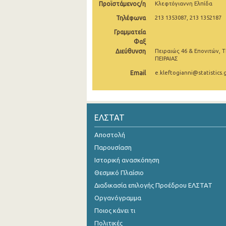
Προϊστάμενος/η
Κλεφτόγιαννη Ελπίδα
Νοεμβρίου 2024
Τηλέφωνα
213 1353087, 213 1352187
Γραμματεία
Οκτωβρίου 2024
Φαξ
Σεπτεμβρίου 2024
Διεύθυνση
Πειραιώς 46 & Επονιτών, Τ
ΠΕΙΡΑΙΑΣ
Αυγούστου 2024
Email
e.kleftogianni@statistics.
Ιουλίου 2024
Ιουνίου 2024
ΕΛΣΤΑΤ
Μαΐου 2024
Αποστολή
Απριλίου 2024
Παρουσίαση
Ιστορική ανασκόπηση
Μαρτίου 2024
Θεσμικό Πλαίσιο
Φεβρουαρίου 2024
Διαδικασία επιλογής Προέδρου ΕΛΣΤΑΤ
Ιανουαρίου 2024
Οργανόγραμμα
Ποιος κάνει τι
Δεκεμβρίου 2023
Πολιτικές