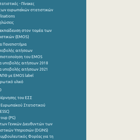
ατιστικές - Πίνακες
των ευρωπαΪκών στατιστικών
lisations
ηλώσεις
εκπαίδευση στον τομέα των
ιστικών (EMOS)
α Πανεπιστήμια
ποβολής αιτήσεων
η πιστοποίηση του EMOS
α υποβολής αιτήσεων 2018
α υποβολής αιτήσεων 2021
ΑΠΘ με EMOS label
ρωτικό υλικό
0
βέρνησης του ΕΣΣ
 Ευρωπαϊκού Στατιστικού
ESSC)
roup (PG)
των Γενικών Διευθυντών των
ιστικών Υπηρεσιών (DGINS)
υμβουλευτικός Φορέας για τη