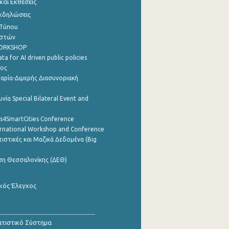
αι Εκθέσεις
Εκδηλώσεις
 Τύπου
ηστών
WORKSHOP
a for AI driven public policies
ρος
αρία-Διμερής Διασυνοριακή
νία Special Bilateral Event and
cs4SmartCities Conference
ernational Workshop and Conference
ιστικές και Μαζικά Δεδομένα (Big
ση Θεσσαλονίκης (ΔΕΘ)
κός Έλεγχος
τιστικό Σύστημα