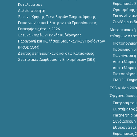
Ευρωπαϊκές Στ
Καταλυμάτων
Όροι χρήσης 
Δελτίο φοιτητή
Eurostat visua
Έρευνα Χρήσης Τεχνολογιών Πληροφόρησης
Συνέδρια-εκδ
Επικοινωνίας και Ηλεκτρονικού Εμπορίου στις
Επιχειρήσεις,έτους 2026
Μεταπτυχιακή 
Έρευνα Φορέων Γενικής Κυβέρνησης
επίσημων στατ
Παραγωγή και Πωλήσεις Βιομηχανικών Προϊόντων
Πιστοποιημέν
(PRODCOM)
Πρόσκληση υ
Δείκτες στη Βιομηχανία και στις Κατασκευές
Πώς γίνεται 
Στατιστικές Διάρθρωσης Επιχειρήσεων (SBS)
Αποτελέσματ
Αποτελέσματ
Πιστοποίηση 
EMOS – Ενημε
ESS Vision 202
Όργανα διακυ
Επιτροπή του
Συστήματος (
Partnership G
Συνδιάσκεψη 
Εθνικών Στατ
Ευρωπαϊκός Σ