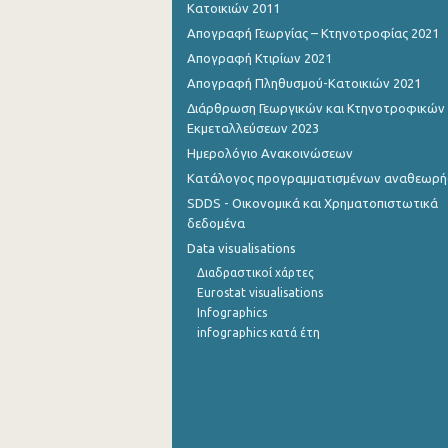
Κατοικιών 2011
Απογραφή Γεωργίας – Κτηνοτροφίας 2021
Οκτωβρίου 2022
Απογραφή Κτιρίων 2021
Σεπτεμβρίου 2022
Απογραφή Πληθυσμού-Κατοικιών 2021
Αυγούστου 2022
Διάρθρωση Γεωργικών και Κτηνοτροφικών
Εκμεταλλεύσεων 2023
Ιουλίου 2022
Ημερολόγιο Ανακοινώσεων
Ιουνίου 2022
Κατάλογος προγραμματισμένων αναθεωρ
SDDS - Οικονομικά και Χρηματοπιστωτικά
Μαΐου 2022
δεδομένα
Data visualisations
Απριλίου 2022
Διαδραστικοί χάρτες
Μαρτίου 2022
Eurostat visualisations
Infographics
Φεβρουαρίου 2022
infographics κατά έτη
Ιανουαρίου 2022
Δεκεμβρίου 2021
Νοεμβρίου 2021