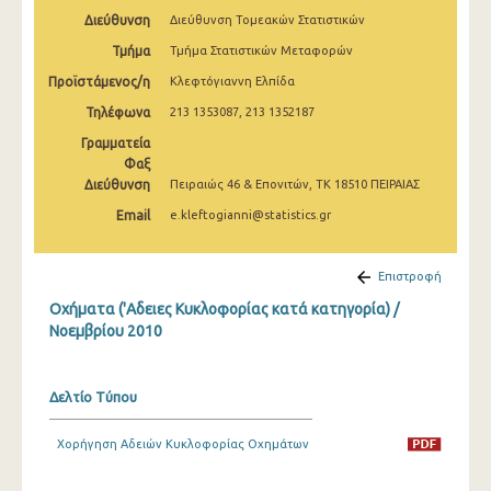
Μαρτίου 2025
Διεύθυνση
Διεύθυνση Τομεακών Στατιστικών
Τμήμα
Τμήμα Στατιστικών Μεταφορών
Φεβρουαρίου 2025
Προϊστάμενος/η
Κλεφτόγιαννη Ελπίδα
Ιανουαρίου 2025
Τηλέφωνα
213 1353087, 213 1352187
Δεκεμβρίου 2024
Γραμματεία
Φαξ
Νοεμβρίου 2024
Διεύθυνση
Πειραιώς 46 & Επονιτών, ΤΚ 18510 ΠΕΙΡΑΙΑΣ
Οκτωβρίου 2024
Email
e.kleftogianni@statistics.gr
Σεπτεμβρίου 2024
Επιστροφή
Αυγούστου 2024
Οχήματα ('Αδειες Κυκλοφορίας κατά κατηγορία) /
Νοεμβρίου 2010
Ιουλίου 2024
Ιουνίου 2024
Δελτίο Τύπου
Μαΐου 2024
Χορήγηση Αδειών Κυκλοφορίας Οχημάτων
Απριλίου 2024
Μαρτίου 2024