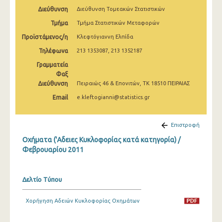
Μαρτίου 2025
Διεύθυνση
Διεύθυνση Τομεακών Στατιστικών
Τμήμα
Τμήμα Στατιστικών Μεταφορών
Φεβρουαρίου 2025
Προϊστάμενος/η
Κλεφτόγιαννη Ελπίδα
Ιανουαρίου 2025
Τηλέφωνα
213 1353087, 213 1352187
Δεκεμβρίου 2024
Γραμματεία
Φαξ
Νοεμβρίου 2024
Διεύθυνση
Πειραιώς 46 & Επονιτών, ΤΚ 18510 ΠΕΙΡΑΙΑΣ
Οκτωβρίου 2024
Email
e.kleftogianni@statistics.gr
Σεπτεμβρίου 2024
Επιστροφή
Αυγούστου 2024
Οχήματα ('Αδειες Κυκλοφορίας κατά κατηγορία) /
Φεβρουαρίου 2011
Ιουλίου 2024
Ιουνίου 2024
Δελτίο Τύπου
Μαΐου 2024
Χορήγηση Αδειών Κυκλοφορίας Οχημάτων
Απριλίου 2024
Μαρτίου 2024