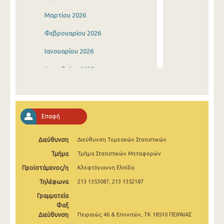
Μαρτίου 2026
Φεβρουαρίου 2026
Ιανουαρίου 2026
Δεκεμβρίου 2025
Νοεμβρίου 2025
Οκτωβρίου 2025
Επαφή
Σεπτεμβρίου 2025
Διεύθυνση
Διεύθυνση Τομεακών Στατιστικών
Αυγούστου 2025
Τμήμα
Τμήμα Στατιστικών Μεταφορών
Ιουλίου 2025
Προϊστάμενος/η
Κλεφτόγιαννη Ελπίδα
Ιουνίου 2025
Τηλέφωνα
213 1353087, 213 1352187
Μαΐου 2025
Γραμματεία
Φαξ
Απριλίου 2025
Διεύθυνση
Πειραιώς 46 & Επονιτών, ΤΚ 18510 ΠΕΙΡΑΙΑΣ