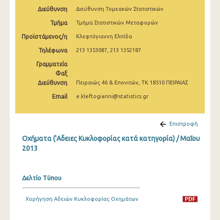
Μαρτίου 2025
Διεύθυνση
Διεύθυνση Τομεακών Στατιστικών
Τμήμα
Τμήμα Στατιστικών Μεταφορών
Φεβρουαρίου 2025
Προϊστάμενος/η
Κλεφτόγιαννη Ελπίδα
Ιανουαρίου 2025
Τηλέφωνα
213 1353087, 213 1352187
Δεκεμβρίου 2024
Γραμματεία
Φαξ
Νοεμβρίου 2024
Διεύθυνση
Πειραιώς 46 & Επονιτών, ΤΚ 18510 ΠΕΙΡΑΙΑΣ
Οκτωβρίου 2024
Email
e.kleftogianni@statistics.gr
Σεπτεμβρίου 2024
Επιστροφή
Αυγούστου 2024
Οχήματα ('Αδειες Κυκλοφορίας κατά κατηγορία) / Μαΐου
2013
Ιουλίου 2024
Ιουνίου 2024
Δελτίο Τύπου
Μαΐου 2024
Χορήγηση Αδειών Κυκλοφορίας Οχημάτων
Απριλίου 2024
Μαρτίου 2024