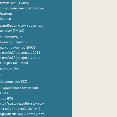
ατιστικές - Πίνακες
των ευρωπαΪκών στατιστικών
lisations
ηλώσεις
εκπαίδευση στον τομέα των
ιστικών (EMOS)
α Πανεπιστήμια
ποβολής αιτήσεων
η πιστοποίηση του EMOS
α υποβολής αιτήσεων 2018
α υποβολής αιτήσεων 2021
ΑΠΘ με EMOS label
ρωτικό υλικό
0
βέρνησης του ΕΣΣ
 Ευρωπαϊκού Στατιστικού
ESSC)
roup (PG)
των Γενικών Διευθυντών των
ιστικών Υπηρεσιών (DGINS)
υμβουλευτικός Φορέας για τη