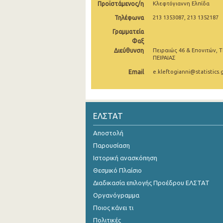
Προϊστάμενος/η
Κλεφτόγιαννη Ελπίδα
Νοεμβρίου 2024
Τηλέφωνα
213 1353087, 213 1352187
Γραμματεία
Οκτωβρίου 2024
Φαξ
Σεπτεμβρίου 2024
Διεύθυνση
Πειραιώς 46 & Επονιτών, Τ
ΠΕΙΡΑΙΑΣ
Αυγούστου 2024
Email
e.kleftogianni@statistics.
Ιουλίου 2024
Ιουνίου 2024
ΕΛΣΤΑΤ
Μαΐου 2024
Αποστολή
Απριλίου 2024
Παρουσίαση
Ιστορική ανασκόπηση
Μαρτίου 2024
Θεσμικό Πλαίσιο
Φεβρουαρίου 2024
Διαδικασία επιλογής Προέδρου ΕΛΣΤΑΤ
Ιανουαρίου 2024
Οργανόγραμμα
Ποιος κάνει τι
Δεκεμβρίου 2023
Πολιτικές