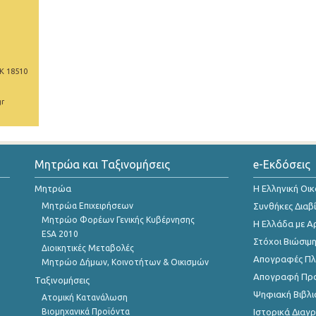
Κ 18510
gr
Μητρώα και Ταξινομήσεις
e-Εκδόσεις
Μητρώα
Η Ελληνική Οι
Μητρώα Επιχειρήσεων
Συνθήκες Διαβ
Μητρώο Φορέων Γενικής Κυβέρνησης
Η Ελλάδα με Α
ESA 2010
Στόχοι Βιώσιμ
Διοικητικές Μεταβολές
Απογραφές Πλη
Μητρώο Δήμων, Κοινοτήτων & Οικισμών
Απογραφή Πρ
Ταξινομήσεις
Ψηφιακή Βιβλι
Ατομική Κατανάλωση
Βιομηχανικά Προϊόντα
Ιστορικά Δια