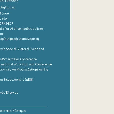
αι Εκθέσεις
Εκδηλώσεις
 Τύπου
ηστών
WORKSHOP
a for AI driven public policies
ρος
αρία-Διμερής Διασυνοριακή
νία Special Bilateral Event and
cs4SmartCities Conference
ernational Workshop and Conference
ιστικές και Μαζικά Δεδομένα (Big
ση Θεσσαλονίκης (ΔΕΘ)
κός Έλεγχος
τιστικό Σύστημα