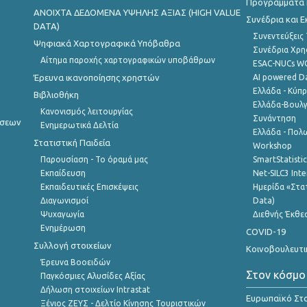
Προγράμματα κ
ANOIXTA ΔΕΔΟΜΕΝΑ ΥΨΗΛΗΣ ΑΞΙΑΣ (HIGH VALUE
Συνέδρια και 
DATA)
Συνεντεύξεις
Ψηφιακά Χαρτογραφικά Υπόβαθρα
Συνέδρια Χρ
Αίτημα παροχής χαρτογραφικών υποβάθρων
ESAC-NUCs 
Έρευνα ικανοποίησης χρηστών
AI powered Dat
Ελλάδα - Κύπ
Βιβλιοθήκη
Ελλάδα-Βουλγ
Κανονισμός λειτουργίας
Συνάντηση
ήσεων
Ενημερωτικά Δελτία
Ελλάδα - Πολω
Στατιστική Παιδεία
Workshop
Παρουσίαση - Το όραμά μας
SmartStatisti
Εκπαίδευση
Net-SILC3 Int
Εκπαιδευτικές Επισκέψεις
Ημερίδα «Στατ
Διαγωνισμοί
Data)
Ψυχαγωγία
Διεθνής Έκθε
Ενημέρωση
COVID-19
Συλλογή στοιχείων
Κοινοβουλευτι
Έρευνα Βοοειδών
Στον κόσμο
Παγκόσμιες Αλυσίδες Αξίας
Δήλωση στοιχείων Intrastat
Ευρωπαϊκό Στα
Ξένιος ΖΕΥΣ - Δελτίο Κίνησης Τουριστικών