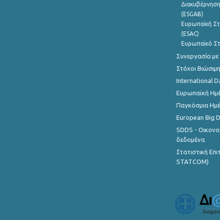
Διακυβέρνηση
(ESGAB)
Ευρωπαϊκή Στ
(ESAC)
Ευρωπαϊκό Στ
Συνεργασία με
Στόχοι Βιώσιμ
International D
Ευρωπαϊκή Ημέ
Παγκόσμια Ημέ
European Big 
SDDS - Οικονο
δεδομένα
Στατιστική Επ
STATCOM)