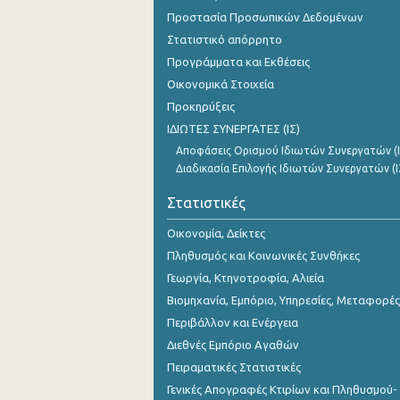
Νοεμβρίου 2023
Προστασία Προσωπικών Δεδομένων
Στατιστικό απόρρητο
Οκτωβρίου 2023
Προγράμματα και Εκθέσεις
Σεπτεμβρίου 2023
Οικονομικά Στοιχεία
Προκηρύξεις
Αυγούστου 2023
ΙΔΙΩΤΕΣ ΣΥΝΕΡΓΑΤΕΣ (ΙΣ)
Ιουλίου 2023
Αποφάσεις Ορισμού Ιδιωτών Συνεργατών (Ι
Διαδικασία Επιλογής Ιδιωτών Συνεργατών (Ι
Ιουνίου 2023
Στατιστικές
Μαΐου 2023
Οικονομία, Δείκτες
Απριλίου 2023
Πληθυσμός και Κοινωνικές Συνθήκες
Μαρτίου 2023
Γεωργία, Κτηνοτροφία, Αλιεία
Βιομηχανία, Εμπόριο, Υπηρεσίες, Μεταφορές
Φεβρουαρίου 2023
Περιβάλλον και Ενέργεια
Ιανουαρίου 2023
Διεθνές Εμπόριο Αγαθών
Δεκεμβρίου 2022
Πειραματικές Στατιστικές
Γενικές Απογραφές Κτιρίων και Πληθυσμού-
Νοεμβρίου 2022