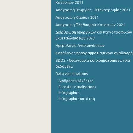
Κατοικιών 2011
Απογραφή Γεωργίας – Κτηνοτροφίας 2021
Οκτωβρίου 2022
Απογραφή Κτιρίων 2021
Σεπτεμβρίου 2022
Απογραφή Πληθυσμού-Κατοικιών 2021
Αυγούστου 2022
Διάρθρωση Γεωργικών και Κτηνοτροφικών
Εκμεταλλεύσεων 2023
Ιουλίου 2022
Ημερολόγιο Ανακοινώσεων
Ιουνίου 2022
Κατάλογος προγραμματισμένων αναθεωρ
SDDS - Οικονομικά και Χρηματοπιστωτικά
Μαΐου 2022
δεδομένα
Data visualisations
Απριλίου 2022
Διαδραστικοί χάρτες
Μαρτίου 2022
Eurostat visualisations
Infographics
Φεβρουαρίου 2022
infographics κατά έτη
Ιανουαρίου 2022
Δεκεμβρίου 2021
Νοεμβρίου 2021