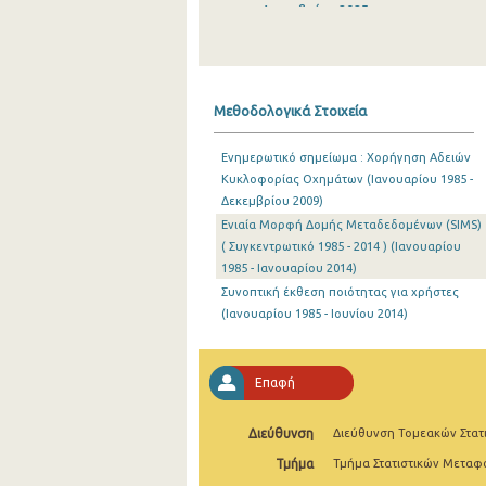
Δεκεμβρίου 2025
Νοεμβρίου 2025
Οκτωβρίου 2025
Μεθοδολογικά Στοιχεία
Σεπτεμβρίου 2025
Ενημερωτικό σημείωμα : Χορήγηση Αδειών
Αυγούστου 2025
Κυκλοφορίας Οχημάτων (Ιανουαρίου 1985 -
Δεκεμβρίου 2009)
Ιουλίου 2025
Ενιαία Μορφή Δομής Μεταδεδομένων (SIMS)
Ιουνίου 2025
( Συγκεντρωτικό 1985 - 2014 ) (Ιανουαρίου
1985 - Ιανουαρίου 2014)
Μαΐου 2025
Συνοπτική έκθεση ποιότητας για χρήστες
(Ιανουαρίου 1985 - Ιουνίου 2014)
Απριλίου 2025
Μαρτίου 2025
Επαφή
Φεβρουαρίου 2025
Διεύθυνση
Διεύθυνση Τομεακών Στατ
Ιανουαρίου 2025
Τμήμα
Τμήμα Στατιστικών Μετα
Δεκεμβρίου 2024