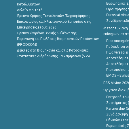
Ευρωπαϊκές Στ
Καταλυμάτων
Όροι χρήσης 
Δελτίο φοιτητή
Eurostat visua
Έρευνα Χρήσης Τεχνολογιών Πληροφόρησης
Συνέδρια-εκδ
Επικοινωνίας και Ηλεκτρονικού Εμπορίου στις
Επιχειρήσεις,έτους 2026
Μεταπτυχιακή 
Έρευνα Φορέων Γενικής Κυβέρνησης
επίσημων στατ
Παραγωγή και Πωλήσεις Βιομηχανικών Προϊόντων
Πιστοποιημέν
(PRODCOM)
Πρόσκληση υ
Δείκτες στη Βιομηχανία και στις Κατασκευές
Πώς γίνεται 
Στατιστικές Διάρθρωσης Επιχειρήσεων (SBS)
Αποτελέσματ
Αποτελέσματ
Πιστοποίηση 
EMOS – Ενημε
ESS Vision 202
Όργανα διακυ
Επιτροπή του
Συστήματος (
Partnership G
Συνδιάσκεψη 
Εθνικών Στατ
Ευρωπαϊκός Σ