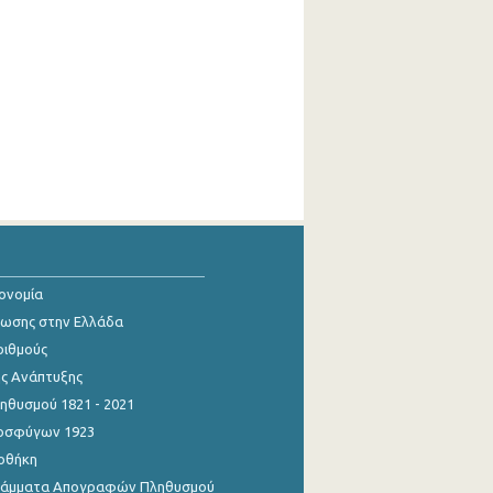
κονομία
ίωσης στην Ελλάδα
ριθμούς
ης Ανάπτυξης
θυσμού 1821 - 2021
οσφύγων 1923
οθήκη
γράμματα Απογραφών Πληθυσμού