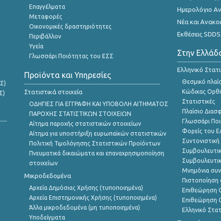
Επαγγέλματα
Ημερολόγιο Α
Μεταφορές
Νέα και Ανακο
Οικονομικές δραστηριότητες
Εκθέσεις SDDS
Περιβάλλον
Υγεία
Στην Ελλάδ
Γλωσσάρι Ποιότητας του ΕΣΣ
Ελληνικό Στατ
Προϊόντα και Υπηρεσίες
Θεσμικό πλαί
Σ)
Στατιστικά στοιχεία
Κώδικας Ορθή
Σ)
Στατιστικές
ΟΔΗΓΙΕΣ ΓΙΑ ΕΓΓΡΑΦΗ ΚΑΙ ΥΠΟΒΟΛΗ ΑΙΤΗΜΑΤΟΣ
Πλαίσιο Διασ
ΠΑΡΟΧΗΣ ΣΤΑΤΙΣΤΙΚΩΝ ΣΤΟΙΧΕΙΩΝ
Γλωσσάρι Ποι
Αίτημα παροχής στατιστικών στοιχείων
Φορείς του 
Αίτημα για υποστήριξη ευρωπαϊκών στατιστικών
Συντονιστική
Πολιτική Τιμολόγησης Στατιστικών Προϊόντων
Συμβουλευτικ
Πνευματικά δικαιώματα και επαναχρησιμοποίηση
Συμβουλευτικ
στοιχείων
Μνημόνια συν
Μικροδεδομένα
Πιστοποίηση 
Αρχεία Δημόσιας Χρήσης (τυποποιημένα)
Επιθεώρηση Ο
Αρχεία Επιστημονικής Χρήσης (τυποποιημένα)
Επιθεώρηση Ο
Άλλα μικροδεδομένα (μη τυποποιημένα)
Ελληνικό Στα
Υποδείγματα