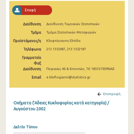
Μαρτίου 2025
Επαφή
Φεβρουαρίου 2025
Διεύθυνση
Διεύθυνση Τομεακών Στατιστικών
Ιανουαρίου 2025
Τμήμα
Τμήμα Στατιστικών Μεταφορών
Δεκεμβρίου 2024
Προϊστάμενος/η
Κλεφτόγιαννη Ελπίδα
Νοεμβρίου 2024
Τηλέφωνα
213 1353087, 213 1352187
Γραμματεία
Οκτωβρίου 2024
Φαξ
Σεπτεμβρίου 2024
Διεύθυνση
Πειραιώς 46 & Επονιτών, ΤΚ 18510 ΠΕΙΡΑΙΑΣ
Email
e.kleftogianni@statistics.gr
Αυγούστου 2024
Ιουλίου 2024
Επιστροφή
Ιουνίου 2024
Οχήματα ('Αδειες Κυκλοφορίας κατά κατηγορία) /
Αυγούστου 2002
Μαΐου 2024
Απριλίου 2024
Δελτίο Τύπου
Μαρτίου 2024