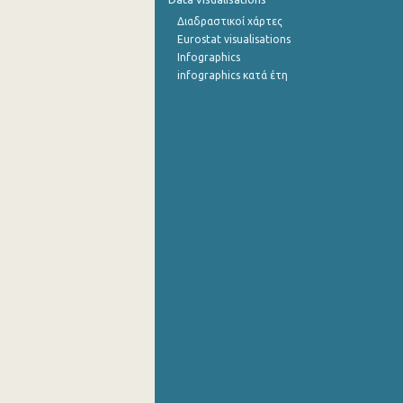
Διαδραστικοί χάρτες
Οκτωβρίου 2022
Eurostat visualisations
Infographics
Σεπτεμβρίου 2022
infographics κατά έτη
Αυγούστου 2022
Ιουλίου 2022
Ιουνίου 2022
Μαΐου 2022
Απριλίου 2022
Μαρτίου 2022
Φεβρουαρίου 2022
Ιανουαρίου 2022
Δεκεμβρίου 2021
Νοεμβρίου 2021