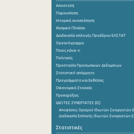
Αποστολή
Νοεμβρίου 2024
Παρουσίαση
Οκτωβρίου 2024
Ιστορική ανασκόπηση
Θεσμικό Πλαίσιο
Σεπτεμβρίου 2024
Διαδικασία επιλογής Προέδρου ΕΛΣΤΑΤ
Αυγούστου 2024
Οργανόγραμμα
Ποιος κάνει τι
Ιουλίου 2024
Πολιτικές
Ιουνίου 2024
Προστασία Προσωπικών Δεδομένων
Στατιστικό απόρρητο
Μαΐου 2024
Προγράμματα και Εκθέσεις
Απριλίου 2024
Οικονομικά Στοιχεία
Μαρτίου 2024
Προκηρύξεις
ΙΔΙΩΤΕΣ ΣΥΝΕΡΓΑΤΕΣ (ΙΣ)
Φεβρουαρίου 2024
Αποφάσεις Ορισμού Ιδιωτών Συνεργατών (Ι
Διαδικασία Επιλογής Ιδιωτών Συνεργατών (Ι
Ιανουαρίου 2024
Στατιστικές
Δεκεμβρίου 2023