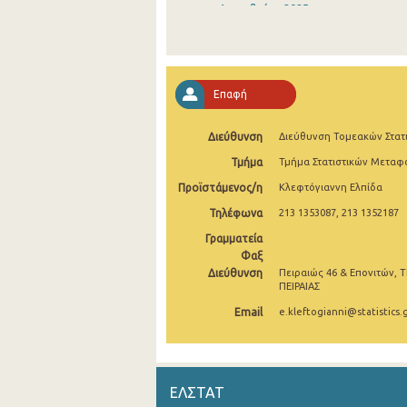
Δεκεμβρίου 2025
Νοεμβρίου 2025
Οκτωβρίου 2025
Επαφή
Σεπτεμβρίου 2025
Διεύθυνση
Διεύθυνση Τομεακών Στατ
Αυγούστου 2025
Τμήμα
Τμήμα Στατιστικών Μετα
Ιουλίου 2025
Προϊστάμενος/η
Κλεφτόγιαννη Ελπίδα
Ιουνίου 2025
Τηλέφωνα
213 1353087, 213 1352187
Μαΐου 2025
Γραμματεία
Φαξ
Απριλίου 2025
Διεύθυνση
Πειραιώς 46 & Επονιτών, Τ
ΠΕΙΡΑΙΑΣ
Μαρτίου 2025
Email
e.kleftogianni@statistics.
Φεβρουαρίου 2025
Ιανουαρίου 2025
ΕΛΣΤΑΤ
Δεκεμβρίου 2024