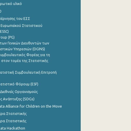
ρωτικό υλικό
0
βέρνησης του ΕΣΣ
 Ευρωπαϊκού Στατιστικού
ESSC)
roup (PG)
των Γενικών Διευθυντών των
ιστικών Υπηρεσιών (DGINS)
υμβουλευτικός Φορέας για τη
 στον τομέα της Στατιστικής
ατιστική Συμβουλευτική Επιτροπή
ατιστικό Φόρουμ (ESF)
 Διεθνείς Οργανισμούς
ης Ανάπτυξης (SDGs)
ata Alliance for Children on the Move
ρα Στατιστικής
ρα Στατιστικής
Data Hackathon