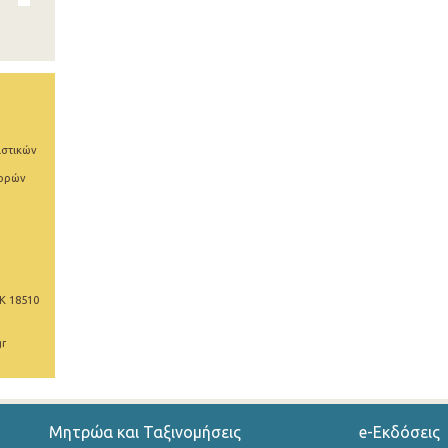
ιστικών
φορών
Κ 18510
gr
Μητρώα και Ταξινομήσεις
e-Εκδόσεις