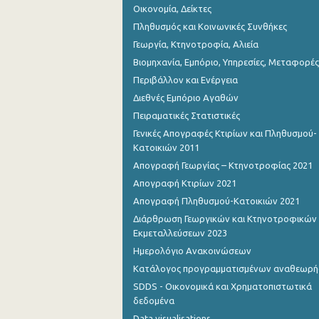
Οικονομία, Δείκτες
Νοεμβρίου 2023
Πληθυσμός και Κοινωνικές Συνθήκες
Οκτωβρίου 2023
Γεωργία, Κτηνοτροφία, Αλιεία
Σεπτεμβρίου 2023
Βιομηχανία, Εμπόριο, Υπηρεσίες, Μεταφορές
Περιβάλλον και Ενέργεια
Αυγούστου 2023
Διεθνές Εμπόριο Αγαθών
Ιουλίου 2023
Πειραματικές Στατιστικές
Γενικές Απογραφές Κτιρίων και Πληθυσμού-
Ιουνίου 2023
Κατοικιών 2011
Μαΐου 2023
Απογραφή Γεωργίας – Κτηνοτροφίας 2021
Απογραφή Κτιρίων 2021
Απριλίου 2023
Απογραφή Πληθυσμού-Κατοικιών 2021
Μαρτίου 2023
Διάρθρωση Γεωργικών και Κτηνοτροφικών
Εκμεταλλεύσεων 2023
Φεβρουαρίου 2023
Ημερολόγιο Ανακοινώσεων
Ιανουαρίου 2023
Κατάλογος προγραμματισμένων αναθεωρ
SDDS - Οικονομικά και Χρηματοπιστωτικά
Δεκεμβρίου 2022
δεδομένα
Νοεμβρίου 2022
Data visualisations