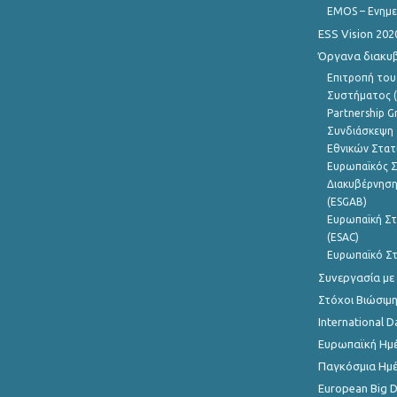
EMOS – Ενημε
ESS Vision 202
Όργανα διακυ
Επιτροπή του
Συστήματος (
Partnership G
Συνδιάσκεψη 
Εθνικών Στατ
Ευρωπαϊκός Σ
Διακυβέρνηση
(ESGAB)
Ευρωπαϊκή Στ
(ESAC)
Ευρωπαϊκό Στ
Συνεργασία με
Στόχοι Βιώσιμ
International D
Ευρωπαϊκή Ημέ
Παγκόσμια Ημέ
European Big 