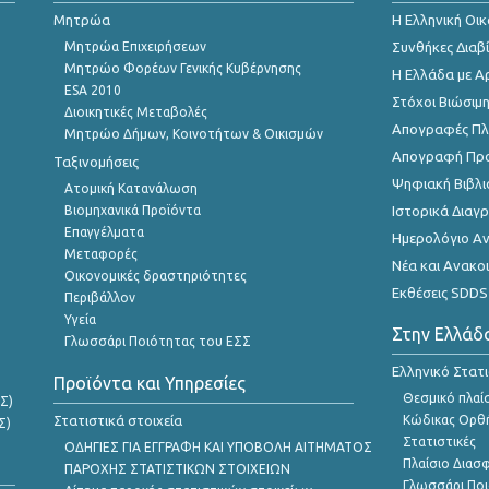
Μητρώα
Η Ελληνική Οι
Μητρώα Επιχειρήσεων
Συνθήκες Διαβ
Μητρώο Φορέων Γενικής Κυβέρνησης
Η Ελλάδα με Α
ESA 2010
Στόχοι Βιώσιμ
Διοικητικές Μεταβολές
Απογραφές Πλη
Μητρώο Δήμων, Κοινοτήτων & Οικισμών
Απογραφή Πρ
Ταξινομήσεις
Ψηφιακή Βιβλι
Ατομική Κατανάλωση
Βιομηχανικά Προϊόντα
Ιστορικά Δια
Επαγγέλματα
Ημερολόγιο Α
Μεταφορές
Νέα και Ανακο
Οικονομικές δραστηριότητες
Εκθέσεις SDDS
Περιβάλλον
Υγεία
Στην Ελλάδ
Γλωσσάρι Ποιότητας του ΕΣΣ
Ελληνικό Στατ
Προϊόντα και Υπηρεσίες
Θεσμικό πλαί
Σ)
Στατιστικά στοιχεία
Κώδικας Ορθή
Σ)
Στατιστικές
ΟΔΗΓΙΕΣ ΓΙΑ ΕΓΓΡΑΦΗ ΚΑΙ ΥΠΟΒΟΛΗ ΑΙΤΗΜΑΤΟΣ
Πλαίσιο Διασ
ΠΑΡΟΧΗΣ ΣΤΑΤΙΣΤΙΚΩΝ ΣΤΟΙΧΕΙΩΝ
Γλωσσάρι Ποι