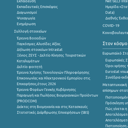
Εκπαίδευση
Net-SILC3 Int
Εκπαιδευτικές Επισκέψεις
Ημερίδα «Στατ
Διαγωνισμοί
Data)
Ψυχαγωγία
Διεθνής Έκθε
Ενημέρωση
COVID-19
Συλλογή στοιχείων
Κοινοβουλευτι
Έρευνα Βοοειδών
Στον κόσμο
Παγκόσμιες Αλυσίδες Αξίας
Δήλωση στοιχείων Intrastat
Ευρωπαϊκό Στα
Ξένιος ΖΕΥΣ - Δελτίο Κίνησης Τουριστικών
Ευρωπαϊκές Στ
Καταλυμάτων
Όροι χρήσης 
Δελτίο φοιτητή
Eurostat visua
Έρευνα Χρήσης Τεχνολογιών Πληροφόρησης
Συνέδρια-εκδ
Επικοινωνίας και Ηλεκτρονικού Εμπορίου στις
Επιχειρήσεις,έτους 2026
Μεταπτυχιακή 
Έρευνα Φορέων Γενικής Κυβέρνησης
επίσημων στατ
Παραγωγή και Πωλήσεις Βιομηχανικών Προϊόντων
Πιστοποιημέν
(PRODCOM)
Πρόσκληση υ
Δείκτες στη Βιομηχανία και στις Κατασκευές
Πώς γίνεται 
Στατιστικές Διάρθρωσης Επιχειρήσεων (SBS)
Αποτελέσματ
Αποτελέσματ
Πιστοποίηση 