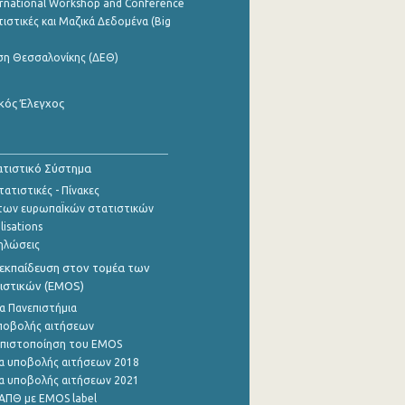
ernational Workshop and Conference
ιστικές και Μαζικά Δεδομένα (Big
ση Θεσσαλονίκης (ΔΕΘ)
κός Έλεγχος
τιστικό Σύστημα
ατιστικές - Πίνακες
των ευρωπαΪκών στατιστικών
lisations
ηλώσεις
εκπαίδευση στον τομέα των
ιστικών (EMOS)
α Πανεπιστήμια
ποβολής αιτήσεων
η πιστοποίηση του EMOS
α υποβολής αιτήσεων 2018
α υποβολής αιτήσεων 2021
ΑΠΘ με EMOS label