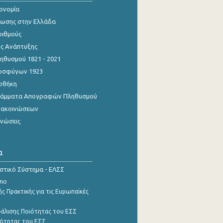
κονομία
ίωσης στην Ελλάδα
ριθμούς
ης Ανάπτυξης
θυσμού 1821 - 2021
οσφύγων 1923
οθήκη
γράμματα Απογραφών Πληθυσμού
νακοινώσεων
ινώσεις
α
ιστικό Σύστημα - ΕΛΣΣ
σιο
ς Πρακτικής για τις Ευρωπαϊκές
φάλισης Ποιότητας του ΕΣΣ
ότητας του ΕΣΣ