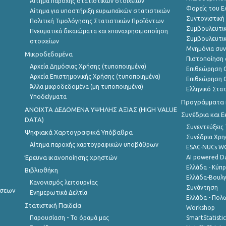
Αίτημα παροχής στατιστικών στοιχείων
Φορείς του 
Αίτημα για υποστήριξη ευρωπαϊκών στατιστικών
Συντονιστική
Πολιτική Τιμολόγησης Στατιστικών Προϊόντων
Συμβουλευτικ
Πνευματικά δικαιώματα και επαναχρησιμοποίηση
Συμβουλευτικ
στοιχείων
Μνημόνια συν
Μικροδεδομένα
Πιστοποίηση 
Αρχεία Δημόσιας Χρήσης (τυποποιημένα)
Επιθεώρηση Ο
Αρχεία Επιστημονικής Χρήσης (τυποποιημένα)
Επιθεώρηση Ο
Άλλα μικροδεδομένα (μη τυποποιημένα)
Ελληνικό Στα
Υποδείγματα
Προγράμματα κ
ANOIXTA ΔΕΔΟΜΕΝΑ ΥΨΗΛΗΣ ΑΞΙΑΣ (HIGH VALUE
Συνέδρια και 
DATA)
Συνεντεύξεις
Ψηφιακά Χαρτογραφικά Υπόβαθρα
Συνέδρια Χρ
Αίτημα παροχής χαρτογραφικών υποβάθρων
ESAC-NUCs 
Έρευνα ικανοποίησης χρηστών
AI powered Dat
Ελλάδα - Κύπ
Βιβλιοθήκη
Ελλάδα-Βουλγ
Κανονισμός λειτουργίας
Συνάντηση
ήσεων
Ενημερωτικά Δελτία
Ελλάδα - Πολω
Στατιστική Παιδεία
Workshop
Παρουσίαση - Το όραμά μας
SmartStatisti