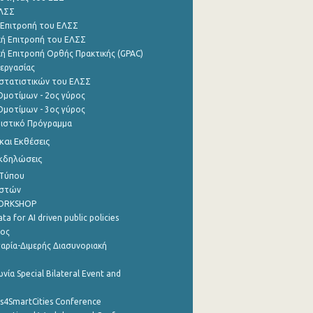
ΕΛΣΣ
 Επιτροπή του ΕΛΣΣ
ή Επιτροπή του ΕΛΣΣ
ή Επιτροπή Ορθής Πρακτικής (GPAC)
εργασίας
στατιστικών του ΕΛΣΣ
μοτίμων - 2ος γύρος
μοτίμων - 3ος γύρος
τιστικό Πρόγραμμα
αι Εκθέσεις
Εκδηλώσεις
 Τύπου
ηστών
WORKSHOP
a for AI driven public policies
ρος
αρία-Διμερής Διασυνοριακή
νία Special Bilateral Event and
cs4SmartCities Conference