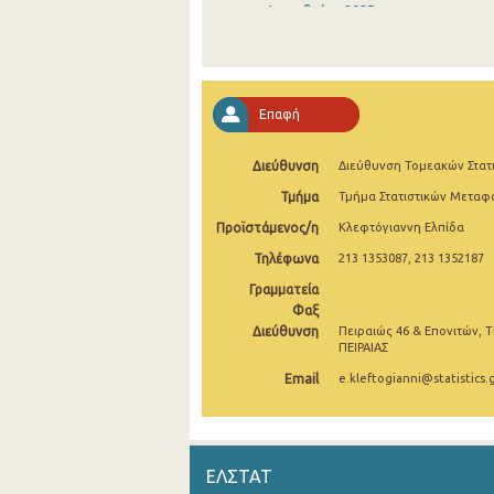
Δεκεμβρίου 2025
Νοεμβρίου 2025
Οκτωβρίου 2025
Επαφή
Σεπτεμβρίου 2025
Διεύθυνση
Διεύθυνση Τομεακών Στατ
Αυγούστου 2025
Τμήμα
Τμήμα Στατιστικών Μετα
Ιουλίου 2025
Προϊστάμενος/η
Κλεφτόγιαννη Ελπίδα
Ιουνίου 2025
Τηλέφωνα
213 1353087, 213 1352187
Μαΐου 2025
Γραμματεία
Φαξ
Απριλίου 2025
Διεύθυνση
Πειραιώς 46 & Επονιτών, Τ
ΠΕΙΡΑΙΑΣ
Μαρτίου 2025
Email
e.kleftogianni@statistics.
Φεβρουαρίου 2025
Ιανουαρίου 2025
ΕΛΣΤΑΤ
Δεκεμβρίου 2024