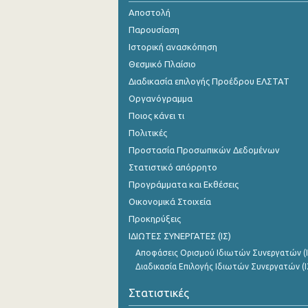
Αποστολή
Νοεμβρίου 2024
Παρουσίαση
Οκτωβρίου 2024
Ιστορική ανασκόπηση
Θεσμικό Πλαίσιο
Σεπτεμβρίου 2024
Διαδικασία επιλογής Προέδρου ΕΛΣΤΑΤ
Αυγούστου 2024
Οργανόγραμμα
Ποιος κάνει τι
Ιουλίου 2024
Πολιτικές
Ιουνίου 2024
Προστασία Προσωπικών Δεδομένων
Στατιστικό απόρρητο
Μαΐου 2024
Προγράμματα και Εκθέσεις
Απριλίου 2024
Οικονομικά Στοιχεία
Μαρτίου 2024
Προκηρύξεις
ΙΔΙΩΤΕΣ ΣΥΝΕΡΓΑΤΕΣ (ΙΣ)
Φεβρουαρίου 2024
Αποφάσεις Ορισμού Ιδιωτών Συνεργατών (Ι
Διαδικασία Επιλογής Ιδιωτών Συνεργατών (Ι
Ιανουαρίου 2024
Στατιστικές
Δεκεμβρίου 2023