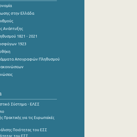
κονομία
ίωσης στην Ελλάδα
ριθμούς
ης Ανάπτυξης
θυσμού 1821 - 2021
οσφύγων 1923
οθήκη
γράμματα Απογραφών Πληθυσμού
νακοινώσεων
ινώσεις
α
ιστικό Σύστημα - ΕΛΣΣ
σιο
ς Πρακτικής για τις Ευρωπαϊκές
φάλισης Ποιότητας του ΕΣΣ
ότητας του ΕΣΣ