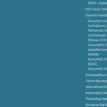
EMOS – Ενημε
ESS Vision 202
Όργανα διακυ
Επιτροπή του
Συστήματος (
Partnership G
Συνδιάσκεψη 
Εθνικών Στατ
Ευρωπαϊκός Σ
Διακυβέρνηση
(ESGAB)
Ευρωπαϊκή Στ
(ESAC)
Ευρωπαϊκό Στ
Συνεργασία με
Στόχοι Βιώσιμ
International D
Ευρωπαϊκή Ημέ
Παγκόσμια Ημέ
European Big 