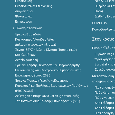
Εκπαίδευση
Net-SILC3 Int
Εκπαιδευτικές Επισκέψεις
Ημερίδα «Στατ
Διαγωνισμοί
Data)
Ψυχαγωγία
Διεθνής Έκθε
Ενημέρωση
COVID-19
Συλλογή στοιχείων
Κοινοβουλευτι
Έρευνα Βοοειδών
Στον κόσμο
Παγκόσμιες Αλυσίδες Αξίας
Δήλωση στοιχείων Intrastat
Ευρωπαϊκό Στα
Ξένιος ΖΕΥΣ - Δελτίο Κίνησης Τουριστικών
Ευρωπαϊκές Στ
Καταλυμάτων
Όροι χρήσης 
Δελτίο φοιτητή
Eurostat visua
Έρευνα Χρήσης Τεχνολογιών Πληροφόρησης
Συνέδρια-εκδ
Επικοινωνίας και Ηλεκτρονικού Εμπορίου στις
Επιχειρήσεις,έτους 2026
Μεταπτυχιακή 
Έρευνα Φορέων Γενικής Κυβέρνησης
επίσημων στατ
Παραγωγή και Πωλήσεις Βιομηχανικών Προϊόντων
Πιστοποιημέν
(PRODCOM)
Πρόσκληση υ
Δείκτες στη Βιομηχανία και στις Κατασκευές
Πώς γίνεται 
Στατιστικές Διάρθρωσης Επιχειρήσεων (SBS)
Αποτελέσματ
Αποτελέσματ
Πιστοποίηση 