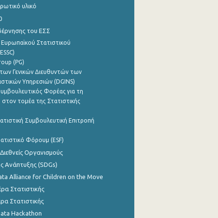
ρωτικό υλικό
0
βέρνησης του ΕΣΣ
 Ευρωπαϊκού Στατιστικού
ESSC)
roup (PG)
των Γενικών Διευθυντών των
ιστικών Υπηρεσιών (DGINS)
υμβουλευτικός Φορέας για τη
 στον τομέα της Στατιστικής
ατιστική Συμβουλευτική Επιτροπή
ατιστικό Φόρουμ (ESF)
 Διεθνείς Οργανισμούς
ης Ανάπτυξης (SDGs)
ata Alliance for Children on the Move
ρα Στατιστικής
ρα Στατιστικής
Data Hackathon