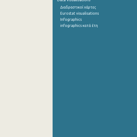
Διαδραστικοί χάρτες
Οκτωβρίου 2022
Eurostat visualisations
Infographics
Σεπτεμβρίου 2022
infographics κατά έτη
Αυγούστου 2022
Ιουλίου 2022
Ιουνίου 2022
Μαΐου 2022
Απριλίου 2022
Μαρτίου 2022
Φεβρουαρίου 2022
Ιανουαρίου 2022
Δεκεμβρίου 2021
Νοεμβρίου 2021