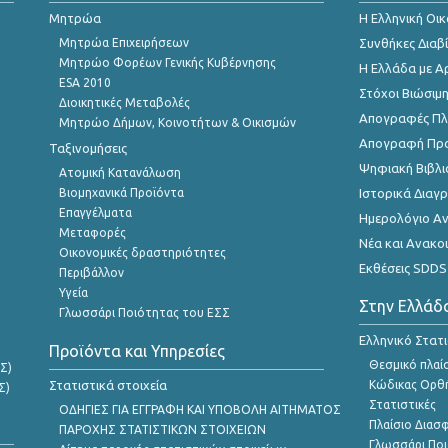
Μητρώα
Η Ελληνική Οι
Μητρώα Επιχειρήσεων
Συνθήκες Διαβ
Μητρώο Φορέων Γενικής Κυβέρνησης
Η Ελλάδα με Α
ESA 2010
Στόχοι Βιώσιμ
Διοικητικές Μεταβολές
Απογραφές Πλη
Μητρώο Δήμων, Κοινοτήτων & Οικισμών
Απογραφή Πρ
Ταξινομήσεις
Ψηφιακή Βιβλι
Ατομική Κατανάλωση
Βιομηχανικά Προϊόντα
Ιστορικά Δια
Επαγγέλματα
Ημερολόγιο Α
Μεταφορές
Νέα και Ανακο
Οικονομικές δραστηριότητες
Εκθέσεις SDDS
Περιβάλλον
Υγεία
Στην Ελλάδ
Γλωσσάρι Ποιότητας του ΕΣΣ
Ελληνικό Στατ
Προϊόντα και Υπηρεσίες
Θεσμικό πλαί
Σ)
Στατιστικά στοιχεία
Κώδικας Ορθή
Σ)
Στατιστικές
ΟΔΗΓΙΕΣ ΓΙΑ ΕΓΓΡΑΦΗ ΚΑΙ ΥΠΟΒΟΛΗ ΑΙΤΗΜΑΤΟΣ
Πλαίσιο Διασ
ΠΑΡΟΧΗΣ ΣΤΑΤΙΣΤΙΚΩΝ ΣΤΟΙΧΕΙΩΝ
Γλωσσάρι Ποι