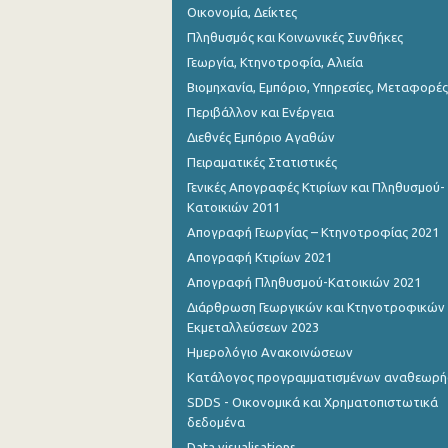
Οικονομία, Δείκτες
Νοεμβρίου 2023
Πληθυσμός και Κοινωνικές Συνθήκες
Οκτωβρίου 2023
Γεωργία, Κτηνοτροφία, Αλιεία
Σεπτεμβρίου 2023
Βιομηχανία, Εμπόριο, Υπηρεσίες, Μεταφορές
Περιβάλλον και Ενέργεια
Αυγούστου 2023
Διεθνές Εμπόριο Αγαθών
Ιουλίου 2023
Πειραματικές Στατιστικές
Γενικές Απογραφές Κτιρίων και Πληθυσμού-
Ιουνίου 2023
Κατοικιών 2011
Μαΐου 2023
Απογραφή Γεωργίας – Κτηνοτροφίας 2021
Απογραφή Κτιρίων 2021
Απριλίου 2023
Απογραφή Πληθυσμού-Κατοικιών 2021
Μαρτίου 2023
Διάρθρωση Γεωργικών και Κτηνοτροφικών
Εκμεταλλεύσεων 2023
Φεβρουαρίου 2023
Ημερολόγιο Ανακοινώσεων
Ιανουαρίου 2023
Κατάλογος προγραμματισμένων αναθεωρ
SDDS - Οικονομικά και Χρηματοπιστωτικά
Δεκεμβρίου 2022
δεδομένα
Νοεμβρίου 2022
Data visualisations