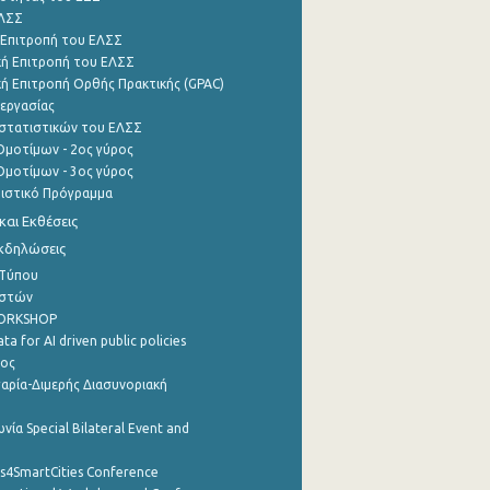
ΕΛΣΣ
 Επιτροπή του ΕΛΣΣ
ή Επιτροπή του ΕΛΣΣ
ή Επιτροπή Ορθής Πρακτικής (GPAC)
εργασίας
στατιστικών του ΕΛΣΣ
μοτίμων - 2ος γύρος
μοτίμων - 3ος γύρος
τιστικό Πρόγραμμα
αι Εκθέσεις
Εκδηλώσεις
 Τύπου
ηστών
WORKSHOP
a for AI driven public policies
ρος
αρία-Διμερής Διασυνοριακή
νία Special Bilateral Event and
cs4SmartCities Conference