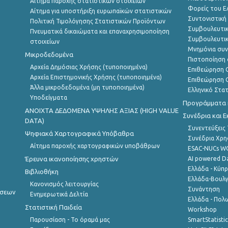
Αίτημα παροχής στατιστικών στοιχείων
Φορείς του 
Αίτημα για υποστήριξη ευρωπαϊκών στατιστικών
Συντονιστική
Πολιτική Τιμολόγησης Στατιστικών Προϊόντων
Συμβουλευτικ
Πνευματικά δικαιώματα και επαναχρησιμοποίηση
Συμβουλευτικ
στοιχείων
Μνημόνια συν
Μικροδεδομένα
Πιστοποίηση 
Αρχεία Δημόσιας Χρήσης (τυποποιημένα)
Επιθεώρηση Ο
Αρχεία Επιστημονικής Χρήσης (τυποποιημένα)
Επιθεώρηση Ο
Άλλα μικροδεδομένα (μη τυποποιημένα)
Ελληνικό Στα
Υποδείγματα
Προγράμματα κ
ANOIXTA ΔΕΔΟΜΕΝΑ ΥΨΗΛΗΣ ΑΞΙΑΣ (HIGH VALUE
Συνέδρια και 
DATA)
Συνεντεύξεις
Ψηφιακά Χαρτογραφικά Υπόβαθρα
Συνέδρια Χρ
Αίτημα παροχής χαρτογραφικών υποβάθρων
ESAC-NUCs 
Έρευνα ικανοποίησης χρηστών
AI powered Dat
Ελλάδα - Κύπ
Βιβλιοθήκη
Ελλάδα-Βουλγ
Κανονισμός λειτουργίας
Συνάντηση
ήσεων
Ενημερωτικά Δελτία
Ελλάδα - Πολω
Στατιστική Παιδεία
Workshop
Παρουσίαση - Το όραμά μας
SmartStatisti