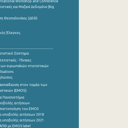
ernational Workshop and Conference
ιστικές και Μαζικά Δεδομένα (Big
ση Θεσσαλονίκης (ΔΕΘ)
κός Έλεγχος
τιστικό Σύστημα
ατιστικές - Πίνακες
των ευρωπαΪκών στατιστικών
lisations
ηλώσεις
εκπαίδευση στον τομέα των
ιστικών (EMOS)
α Πανεπιστήμια
ποβολής αιτήσεων
η πιστοποίηση του EMOS
α υποβολής αιτήσεων 2018
α υποβολής αιτήσεων 2021
ΑΠΘ με EMOS label