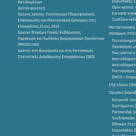
Ευρωπαϊκές Στ
Καταλυμάτων
Όροι χρήσης 
Δελτίο φοιτητή
Eurostat visua
Έρευνα Χρήσης Τεχνολογιών Πληροφόρησης
Συνέδρια-εκδ
Επικοινωνίας και Ηλεκτρονικού Εμπορίου στις
Επιχειρήσεις,έτους 2026
Μεταπτυχιακή 
Έρευνα Φορέων Γενικής Κυβέρνησης
επίσημων στατ
Παραγωγή και Πωλήσεις Βιομηχανικών Προϊόντων
Πιστοποιημέν
(PRODCOM)
Πρόσκληση υ
Δείκτες στη Βιομηχανία και στις Κατασκευές
Πώς γίνεται 
Στατιστικές Διάρθρωσης Επιχειρήσεων (SBS)
Αποτελέσματ
Αποτελέσματ
Πιστοποίηση 
EMOS – Ενημε
ESS Vision 202
Όργανα διακυ
Επιτροπή του
Συστήματος (
Partnership G
Συνδιάσκεψη 
Εθνικών Στατ
Ευρωπαϊκός Σ