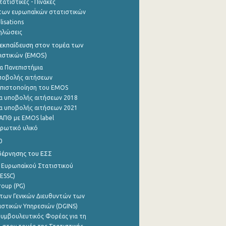
ατιστικές - Πίνακες
των ευρωπαΪκών στατιστικών
lisations
ηλώσεις
εκπαίδευση στον τομέα των
ιστικών (EMOS)
α Πανεπιστήμια
ποβολής αιτήσεων
η πιστοποίηση του EMOS
α υποβολής αιτήσεων 2018
α υποβολής αιτήσεων 2021
ΑΠΘ με EMOS label
ρωτικό υλικό
0
βέρνησης του ΕΣΣ
 Ευρωπαϊκού Στατιστικού
ESSC)
roup (PG)
των Γενικών Διευθυντών των
ιστικών Υπηρεσιών (DGINS)
υμβουλευτικός Φορέας για τη