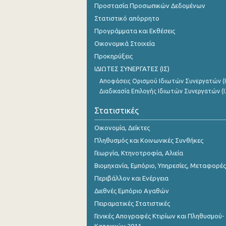
Προστασία Προσωπικών Δεδομένων
Οκτωβρίου 2023
Στατιστικό απόρρητο
Σεπτεμβρίου 2023
Προγράμματα και Εκθέσεις
Αυγούστου 2023
Οικονομικά Στοιχεία
Προκηρύξεις
Ιουλίου 2023
ΙΔΙΩΤΕΣ ΣΥΝΕΡΓΑΤΕΣ (ΙΣ)
Ιουνίου 2023
Αποφάσεις Ορισμού Ιδιωτών Συνεργατών (Ι
Διαδικασία Επιλογής Ιδιωτών Συνεργατών (Ι
Μαΐου 2023
Στατιστικές
Απριλίου 2023
Οικονομία, Δείκτες
Μαρτίου 2023
Πληθυσμός και Κοινωνικές Συνθήκες
Φεβρουαρίου 2023
Γεωργία, Κτηνοτροφία, Αλιεία
Βιομηχανία, Εμπόριο, Υπηρεσίες, Μεταφορές
Ιανουαρίου 2023
Περιβάλλον και Ενέργεια
Δεκεμβρίου 2022
Διεθνές Εμπόριο Αγαθών
Πειραματικές Στατιστικές
Νοεμβρίου 2022
Γενικές Απογραφές Κτιρίων και Πληθυσμού-
Οκτωβρίου 2022