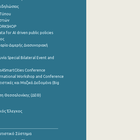
Εκδηλώσεις
 Τύπου
ηστών
WORKSHOP
a for AI driven public policies
ρος
αρία-Διμερής Διασυνοριακή
νία Special Bilateral Event and
cs4SmartCities Conference
ernational Workshop and Conference
ιστικές και Μαζικά Δεδομένα (Big
ση Θεσσαλονίκης (ΔΕΘ)
κός Έλεγχος
τιστικό Σύστημα