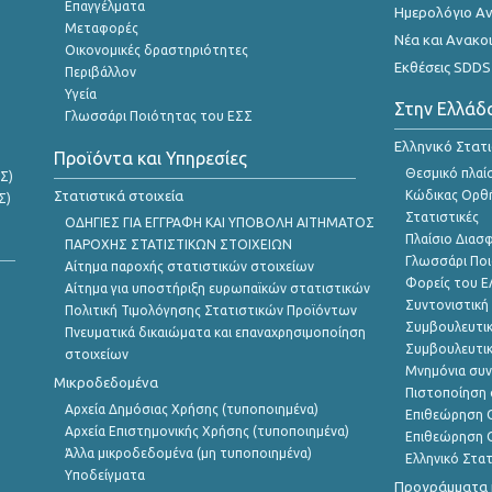
Επαγγέλματα
Ημερολόγιο Α
Μεταφορές
Νέα και Ανακο
Οικονομικές δραστηριότητες
Εκθέσεις SDDS
Περιβάλλον
Υγεία
Στην Ελλάδ
Γλωσσάρι Ποιότητας του ΕΣΣ
Ελληνικό Στατ
Προϊόντα και Υπηρεσίες
Θεσμικό πλαί
Σ)
Στατιστικά στοιχεία
Κώδικας Ορθή
Σ)
Στατιστικές
ΟΔΗΓΙΕΣ ΓΙΑ ΕΓΓΡΑΦΗ ΚΑΙ ΥΠΟΒΟΛΗ ΑΙΤΗΜΑΤΟΣ
Πλαίσιο Διασ
ΠΑΡΟΧΗΣ ΣΤΑΤΙΣΤΙΚΩΝ ΣΤΟΙΧΕΙΩΝ
Γλωσσάρι Ποι
Αίτημα παροχής στατιστικών στοιχείων
Φορείς του 
Αίτημα για υποστήριξη ευρωπαϊκών στατιστικών
Συντονιστική
Πολιτική Τιμολόγησης Στατιστικών Προϊόντων
Συμβουλευτικ
Πνευματικά δικαιώματα και επαναχρησιμοποίηση
Συμβουλευτικ
στοιχείων
Μνημόνια συν
Μικροδεδομένα
Πιστοποίηση 
Αρχεία Δημόσιας Χρήσης (τυποποιημένα)
Επιθεώρηση Ο
Αρχεία Επιστημονικής Χρήσης (τυποποιημένα)
Επιθεώρηση Ο
Άλλα μικροδεδομένα (μη τυποποιημένα)
Ελληνικό Στα
Υποδείγματα
Προγράμματα κ