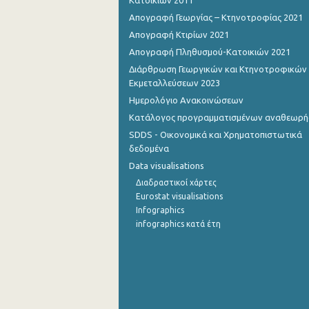
Κατοικιών 2011
Απογραφή Γεωργίας – Κτηνοτροφίας 2021
Σεπτεμβρίου 2022
Απογραφή Κτιρίων 2021
Αυγούστου 2022
Απογραφή Πληθυσμού-Κατοικιών 2021
Διάρθρωση Γεωργικών και Κτηνοτροφικών
Ιουλίου 2022
Εκμεταλλεύσεων 2023
Ιουνίου 2022
Ημερολόγιο Ανακοινώσεων
Κατάλογος προγραμματισμένων αναθεωρ
Μαΐου 2022
SDDS - Οικονομικά και Χρηματοπιστωτικά
Απριλίου 2022
δεδομένα
Data visualisations
Μαρτίου 2022
Διαδραστικοί χάρτες
Eurostat visualisations
Φεβρουαρίου 2022
Infographics
Ιανουαρίου 2022
infographics κατά έτη
Δεκεμβρίου 2021
Νοεμβρίου 2021
Οκτωβρίου 2021