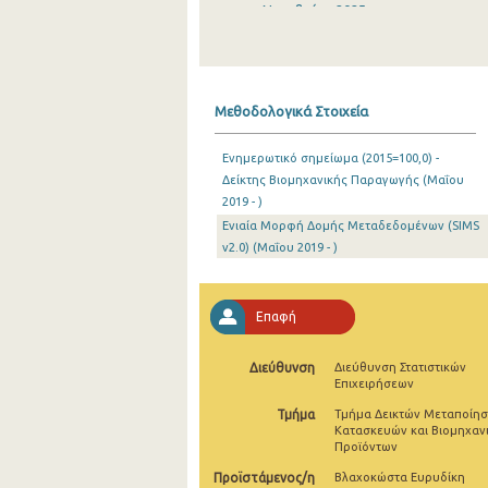
Νοεμβρίου 2025
Οκτωβρίου 2025
Σεπτεμβρίου 2025
Μεθοδολογικά Στοιχεία
Αυγούστου 2025
Ενημερωτικό σημείωμα (2015=100,0) -
Ιουλίου 2025
Δείκτης Βιομηχανικής Παραγωγής (Μαΐου
2019 - )
Ιουνίου 2025
Ενιαία Μορφή Δομής Μεταδεδομένων (SIMS
Μαΐου 2025
v2.0) (Μαΐου 2019 - )
Απριλίου 2025
Επαφή
Μαρτίου 2025
Φεβρουαρίου 2025
Διεύθυνση
Διεύθυνση Στατιστικών
Επιχειρήσεων
Ιανουαρίου 2025
Τμήμα
Τμήμα Δεικτών Μεταποίησ
Κατασκευών και Βιομηχαν
Δεκεμβρίου 2024
Προϊόντων
Προϊστάμενος/η
Βλαχοκώστα Ευρυδίκη
Νοεμβρίου 2024