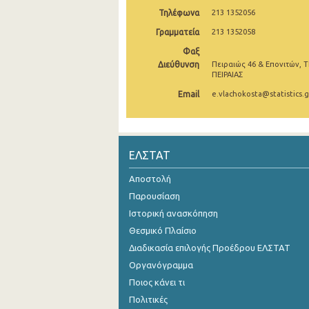
Τηλέφωνα
213 1352056
Οκτωβρίου 2024
Γραμματεία
213 1352058
Σεπτεμβρίου 2024
Φαξ
Διεύθυνση
Πειραιώς 46 & Επονιτών, Τ
Αυγούστου 2024
ΠΕΙΡΑΙΑΣ
Ιουλίου 2024
Email
e.vlachokosta@statistics.g
Ιουνίου 2024
Μαΐου 2024
ΕΛΣΤΑΤ
Απριλίου 2024
Αποστολή
Μαρτίου 2024
Παρουσίαση
Ιστορική ανασκόπηση
Φεβρουαρίου 2024
Θεσμικό Πλαίσιο
Ιανουαρίου 2024
Διαδικασία επιλογής Προέδρου ΕΛΣΤΑΤ
Οργανόγραμμα
Δεκεμβρίου 2023
Ποιος κάνει τι
Νοεμβρίου 2023
Πολιτικές