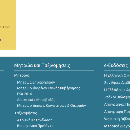
Κ 18510
r
Μητρώα και Ταξινομήσεις
e-Εκδόσεις
Μητρώα
Η Ελληνική Οι
Μητρώα Επιχειρήσεων
Συνθήκες Διαβ
Μητρώο Φορέων Γενικής Κυβέρνησης
Η Ελλάδα με Α
ESA 2010
Στόχοι Βιώσιμ
Διοικητικές Μεταβολές
Απογραφές Πλη
Μητρώο Δήμων, Κοινοτήτων & Οικισμών
Απογραφή Πρ
Ταξινομήσεις
Ψηφιακή Βιβλι
Ατομική Κατανάλωση
Βιομηχανικά Προϊόντα
Ιστορικά Δια