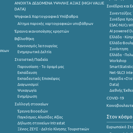
ANOIXTA ΔΕΔΟΜΕΝΑ ΥΨΗΛΗΣ ΑΞΙΑΣ (HIGH VALUE
Συνέδρια και 
DATA)
Συνεντεύξεις
Ψηφιακά Χαρτογραφικά Υπόβαθρα
Συνέδρια Χρ
Αίτημα παροχής χαρτογραφικών υποβάθρων
ESAC-NUCs 
Έρευνα ικανοποίησης χρηστών
AI powered Dat
Ελλάδα - Κύπ
Βιβλιοθήκη
Ελλάδα-Βουλγ
Κανονισμός λειτουργίας
Συνάντηση
ήσεων
Ενημερωτικά Δελτία
Ελλάδα - Πολω
Στατιστική Παιδεία
Workshop
Παρουσίαση - Το όραμά μας
SmartStatisti
Εκπαίδευση
Net-SILC3 Int
Εκπαιδευτικές Επισκέψεις
Ημερίδα «Στατ
Διαγωνισμοί
Data)
Ψυχαγωγία
Διεθνής Έκθε
Ενημέρωση
COVID-19
Συλλογή στοιχείων
Κοινοβουλευτι
Έρευνα Βοοειδών
Στον κόσμο
Παγκόσμιες Αλυσίδες Αξίας
Δήλωση στοιχείων Intrastat
Ευρωπαϊκό Στα
Ξένιος ΖΕΥΣ - Δελτίο Κίνησης Τουριστικών