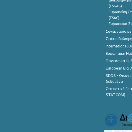
Διακυβέρνηση
(ESGAB)
Ευρωπαϊκή Στ
(ESAC)
Ευρωπαϊκό Στ
Συνεργασία με
Στόχοι Βιώσιμ
International D
Ευρωπαϊκή Ημέ
Παγκόσμια Ημέ
European Big 
SDDS - Οικονο
δεδομένα
Στατιστική Επ
STATCOM)