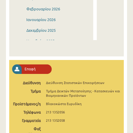
Φεβρουαρίου 2026
Ιανουαρίου 2026
Δεκεμβρίου 2025
Νοεμβρίου 2025
Οκτωβρίου 2025
Σεπτεμβρίου 2025
Επαφή
Αυγούστου 2025
Διεύθυνση
Διεύθυνση Στατιστικών Επιχειρήσεων
Ιουλίου 2025
Τμήμα
Τμήμα Δεικτών Μεταποίησης - Κατασκευών και
Ιουνίου 2025
Βιομηχανικών Προϊόντων
Προϊστάμενος/η
Βλαχοκώστα Ευρυδίκη
Μαΐου 2025
Τηλέφωνα
213 1352056
Απριλίου 2025
Γραμματεία
213 1352058
Μαρτίου 2025
Φαξ