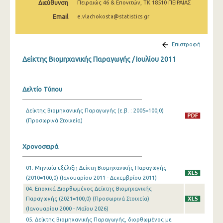
Διεύθυνση
Πειραιώς 46 & Επονιτών, ΤΚ 18510 ΠΕΙΡΑΙΑΣ
Φεβρουαρίου 2025
Email
e.vlachokosta@statistics.gr
Ιανουαρίου 2025
Δεκεμβρίου 2024
Επιστροφή
Δείκτης Βιομηχανικής Παραγωγής / Ιουλίου 2011
Νοεμβρίου 2024
Οκτωβρίου 2024
Δελτίο Τύπου
Σεπτεμβρίου 2024
Δείκτης Βιομηχανικής Παραγωγής (ε.β. : 2005=100,0)
Αυγούστου 2024
(Προσωρινά Στοιχεία)
Ιουλίου 2024
Χρονοσειρά
Ιουνίου 2024
01. Μηνιαία εξέλιξη Δείκτη Βιομηχανικής Παραγωγής
Μαΐου 2024
(2010=100,0) (Ιανουαρίου 2011 - Δεκεμβρίου 2011)
Απριλίου 2024
04. Εποχικά Διορθωμένος Δείκτης Βιομηχανικής
Παραγωγής (2021=100,0) (Προσωρινά Στοιχεία)
Μαρτίου 2024
(Ιανουαρίου 2000 - Μαΐου 2026)
05. Δείκτης Βιομηχανικής Παραγωγής, διορθωμένος με
Φεβρουαρίου 2024