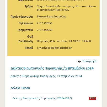
Φεβρουαρίου 2025
Τμήμα
Τμήμα Δεικτών Μεταποίησης - Κατασκευών και
Βιομηχανικών Προϊόντων
Ιανουαρίου 2025
Προϊστάμενος/η
Βλαχοκώστα Ευρυδίκη
Δεκεμβρίου 2024
Τηλέφωνα
213 1352056
Νοεμβρίου 2024
Γραμματεία
213 1352058
Φαξ
Οκτωβρίου 2024
Διεύθυνση
Πειραιώς 46 & Επονιτών, ΤΚ 18510 ΠΕΙΡΑΙΑΣ
Σεπτεμβρίου 2024
Email
e.vlachokosta@statistics.gr
Αυγούστου 2024
Επιστροφή
Ιουλίου 2024
Δείκτης Βιομηχανικής Παραγωγής / Σεπτεμβρίου 2024
Ιουνίου 2024
Δείκτης Βιομηχανικής Παραγωγής, Σεπτέμβριος 2024
Μαΐου 2024
Δελτίο Τύπου
Απριλίου 2024
Μαρτίου 2024
Δείκτης Βιομηχανικής Παραγωγής (2015=100,0)
Φεβρουαρίου 2024