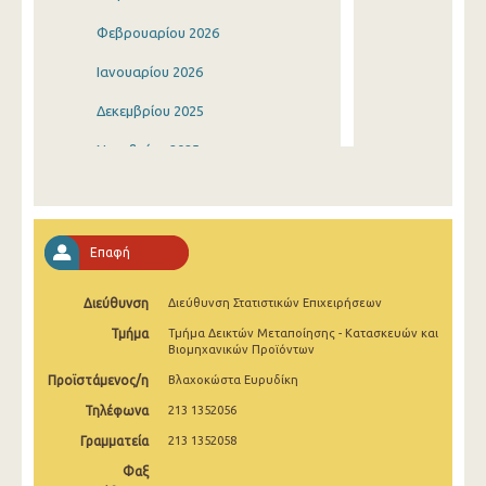
Φεβρουαρίου 2026
Ιανουαρίου 2026
Δεκεμβρίου 2025
Νοεμβρίου 2025
Οκτωβρίου 2025
Σεπτεμβρίου 2025
Επαφή
Αυγούστου 2025
Διεύθυνση
Διεύθυνση Στατιστικών Επιχειρήσεων
Ιουλίου 2025
Τμήμα
Τμήμα Δεικτών Μεταποίησης - Κατασκευών και
Ιουνίου 2025
Βιομηχανικών Προϊόντων
Προϊστάμενος/η
Βλαχοκώστα Ευρυδίκη
Μαΐου 2025
Τηλέφωνα
213 1352056
Απριλίου 2025
Γραμματεία
213 1352058
Μαρτίου 2025
Φαξ