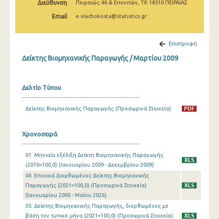
Διεύθυνση
Πειραιώς 46 & Επονιτών, ΤΚ 18510 ΠΕΙΡΑΙΑΣ
Φεβρουαρίου 2025
Email
e.vlachokosta@statistics.gr
Ιανουαρίου 2025
Δεκεμβρίου 2024
Επιστροφή
Δείκτης Βιομηχανικής Παραγωγής / Μαρτίου 2009
Νοεμβρίου 2024
Οκτωβρίου 2024
Δελτίο Τύπου
Σεπτεμβρίου 2024
Δείκτης Βιομηχανικής Παραγωγής (Προσωρινά Στοιχεία)
Αυγούστου 2024
Ιουλίου 2024
Χρονοσειρά
Ιουνίου 2024
01. Μηνιαία εξέλιξη Δείκτη Βιομηχανικής Παραγωγής
(2010=100,0) (Ιανουαρίου 2009 - Δεκεμβρίου 2009)
Μαΐου 2024
04. Εποχικά Διορθωμένος Δείκτης Βιομηχανικής
Απριλίου 2024
Παραγωγής (2021=100,0) (Προσωρινά Στοιχεία)
(Ιανουαρίου 2000 - Μαΐου 2026)
Μαρτίου 2024
05. Δείκτης Βιομηχανικής Παραγωγής, διορθωμένος με
βάση τον τυπικό μήνα (2021=100,0) (Προσωρινά Στοιχεία)
Φεβρουαρίου 2024