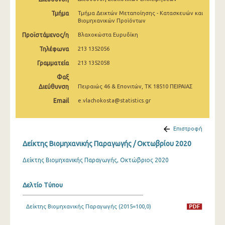
Φεβρουαρίου 2025
Τμήμα
Τμήμα Δεικτών Μεταποίησης - Κατασκευών και
Βιομηχανικών Προϊόντων
Ιανουαρίου 2025
Προϊστάμενος/η
Βλαχοκώστα Ευρυδίκη
Δεκεμβρίου 2024
Τηλέφωνα
213 1352056
Νοεμβρίου 2024
Γραμματεία
213 1352058
Φαξ
Οκτωβρίου 2024
Διεύθυνση
Πειραιώς 46 & Επονιτών, ΤΚ 18510 ΠΕΙΡΑΙΑΣ
Σεπτεμβρίου 2024
Email
e.vlachokosta@statistics.gr
Αυγούστου 2024
Επιστροφή
Ιουλίου 2024
Δείκτης Βιομηχανικής Παραγωγής / Οκτωβρίου 2020
Ιουνίου 2024
Δείκτης Βιομηχανικής Παραγωγής, Οκτώβριος 2020
Μαΐου 2024
Δελτίο Τύπου
Απριλίου 2024
Μαρτίου 2024
Δείκτης Βιομηχανικής Παραγωγής (2015=100,0)
Φεβρουαρίου 2024